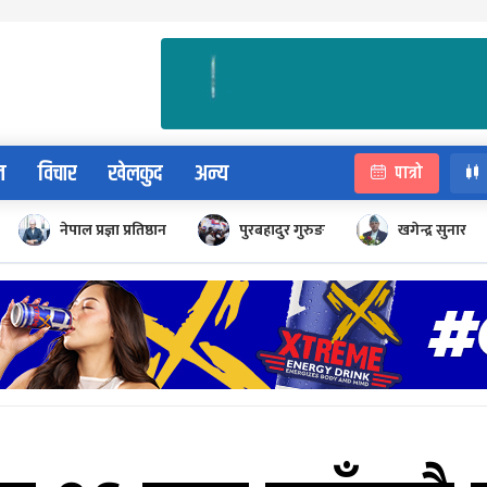
न
विचार
खेलकुद
अन्य
पात्रो
नेपाल प्रज्ञा प्रतिष्ठान
पुरबहादुर गुरुङ
खगेन्द्र सुनार