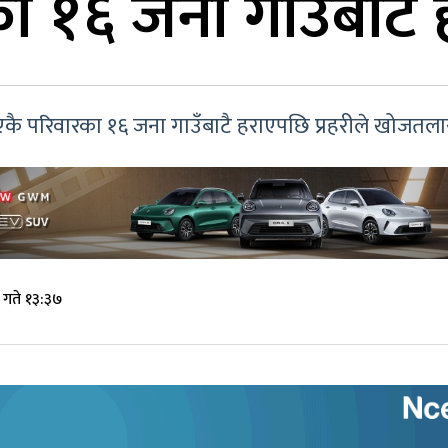
का १६ जना गाउँबाट
एकै परिवारका १६ जना गाउँबाटै हराएपछि प्रहरीले खोजतला
 गते १३:३७