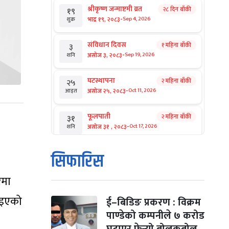
श्रीकृष्ण जन्माष्टमी व्रत
२८ दिन बाँकी
१९
-
भाद्र १९, २०८३
Sep 4, 2026
शुक्र
संविधान दिवस
१ महिना बाँकी
३
-
असोज ३, २०८३
Sep 19, 2026
शनि
घटस्थापना
२ महिना बाँकी
२५
-
असोज २५, २०८३
Oct 11, 2026
आइत
फूलपाती
२ महिना बाँकी
३१
-
असोज ३१ , २०८३
Oct 17, 2026
शनि
कार्तिक सङ्क्रान्ति
२ महिना बाँकी
१
सिफारिस
-
कार्तिक १, २०८३
Oct 18, 2026
आइत
रमा
महानवमी
२ महिना बाँकी
३
-
पाइएको
कार्तिक ३, २०८३
Oct 20, 2026
मंगल
ई–बिडिङ प्रकरण : विक्रम
पाण्डेको कम्पनीले ७ करोड
विजयादशमी
२ महिना बाँकी
४