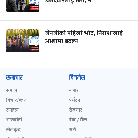
उम्मेदवारलाई मतदान
जेनजीको पहिलो भोट, निराशालाई
आशामा बदल्न
समाचार
बिजनेस
समाज
बजार
विचार/ब्लग
पर्यटन
साहित्य
रोजगार
अन्तर्वार्ता
बैंक / वित्त
खेलकुद़़
अटो