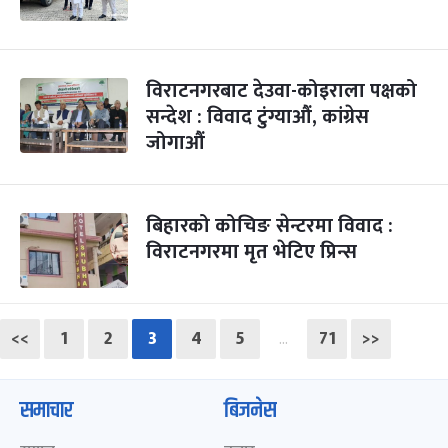
विराटनगरबाट देउवा-कोइराला पक्षको
सन्देश : विवाद टुंग्याऔं, कांग्रेस
जोगाऔं
बिहारको कोचिङ सेन्टरमा विवाद :
विराटनगरमा मृत भेटिए प्रिन्स
<<
1
2
3
4
5
71
>>
…
समाचार
बिजनेस