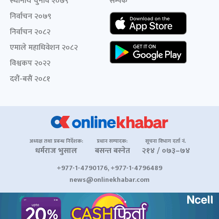
स्थानीय चुनाव २०७९
सम्पर्क
निर्वाचन २०७९
निर्वाचन २०८२
एमाले महाधिवेशन २०८२
विश्वकप २०२२
दशैं-बसैं २०८१
अध्यक्ष तथा प्रबन्ध निर्देशक:
प्रधान सम्पादक:
सूचना विभाग दर्ता नं.
धर्मराज भुसाल
बसन्त बस्नेत
२१४ / ०७३–७४
+977-1-4790176, +977-1-4796489
news@onlinekhabar.com
© २००६-२०२६ Onlinekhabar.com सर्वाधिकार सुरक्षित