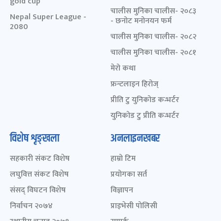
gold cup
चालीस मुनिका चालीस- २०८३
Nepal Super League -
- छनोट मनोनयन फर्म
2080
चालीस मुनिका चालीस- २०८२
चालीस मुनिका चालीस- २०८१
मेरो कथा
फ्रन्टलाइन हिरोज्
प्रीति टु युनिकोड कन्भर्टर
युनिकोड टु प्रीति कन्भर्टर
विशेष शृङ्खला
अनलाइनखबर
सहकारी संकट विशेष
हाम्रो टिम
लघुवित्त संकट विशेष
प्रयोगका सर्त
संसद् विघटन विशेष
विज्ञापन
निर्वाचन २०७४
प्राइभेसी पोलिसी