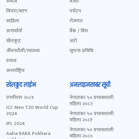
समाज
बजार
विचार/ब्लग
पर्यटन
साहित्य
रोजगार
अन्तर्वार्ता
बैंक / वित्त
खेलकुद़़
अटो
जीवनशैली/स्वास्थ्य
सूचना-प्रविधि
प्रवास
अन्तर्राष्ट्रिय
खेलकुद लाईभ
अनलाइनखबर सूची
एनपीएल २०८१
नेपालका ५० प्रभावशाली
महिला २०८२
ICC Men T20 World Cup
2024
नेपालका ५० प्रभावशाली
महिला २०८१
IPL 2024
नेपालका ५० प्रभावशाली
Aaha RARA Pokhara
महिला २०८०