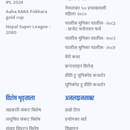
IPL 2024
नेपालका ५० प्रभावशाली
Aaha RARA Pokhara
महिला २०८०
gold cup
चालीस मुनिका चालीस- २०८३
Nepal Super League -
- छनोट मनोनयन फर्म
2080
चालीस मुनिका चालीस- २०८२
चालीस मुनिका चालीस- २०८१
मेरो कथा
फ्रन्टलाइन हिरोज्
प्रीति टु युनिकोड कन्भर्टर
युनिकोड टु प्रीति कन्भर्टर
विशेष शृङ्खला
अनलाइनखबर
सहकारी संकट विशेष
हाम्रो टिम
लघुवित्त संकट विशेष
प्रयोगका सर्त
संसद् विघटन विशेष
विज्ञापन