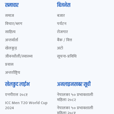
समाचार
बिजनेस
समाज
बजार
विचार/ब्लग
पर्यटन
साहित्य
रोजगार
अन्तर्वार्ता
बैंक / वित्त
खेलकुद़़
अटो
जीवनशैली/स्वास्थ्य
सूचना-प्रविधि
प्रवास
अन्तर्राष्ट्रिय
खेलकुद लाईभ
अनलाइनखबर सूची
एनपीएल २०८१
नेपालका ५० प्रभावशाली
महिला २०८२
ICC Men T20 World Cup
2024
नेपालका ५० प्रभावशाली
महिला २०८१