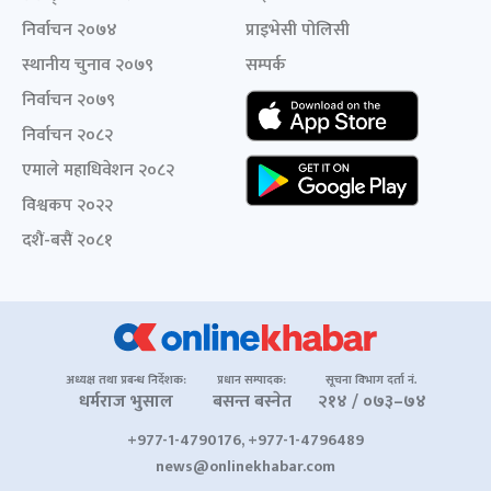
निर्वाचन २०७४
प्राइभेसी पोलिसी
स्थानीय चुनाव २०७९
सम्पर्क
निर्वाचन २०७९
निर्वाचन २०८२
एमाले महाधिवेशन २०८२
विश्वकप २०२२
दशैं-बसैं २०८१
अध्यक्ष तथा प्रबन्ध निर्देशक:
प्रधान सम्पादक:
सूचना विभाग दर्ता नं.
धर्मराज भुसाल
बसन्त बस्नेत
२१४ / ०७३–७४
+977-1-4790176, +977-1-4796489
news@onlinekhabar.com