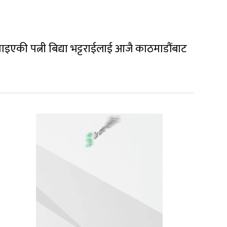
ाइएकी पत्नी बिद्या भट्टराईलाई आजै काठमाडौंबाट