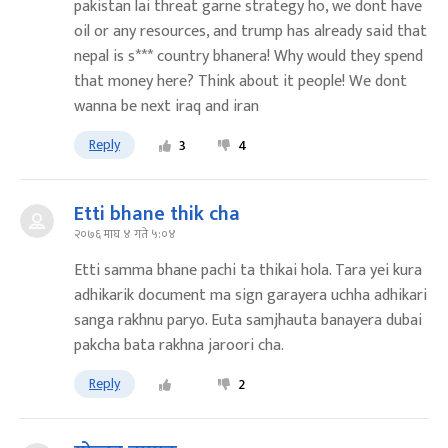
pakistan lai threat garne strategy ho, we dont have
oil or any resources, and trump has already said that
nepal is s*** country bhanera! Why would they spend
that money here? Think about it people! We dont
wanna be next iraq and iran
Reply
3
4
Etti bhane thik cha
२०७६ माघ ४ गते ५:०४
Etti samma bhane pachi ta thikai hola. Tara yei kura
adhikarik document ma sign garayera uchha adhikari
sanga rakhnu paryo. Euta samjhauta banayera dubai
pakcha bata rakhna jaroori cha.
Reply
2