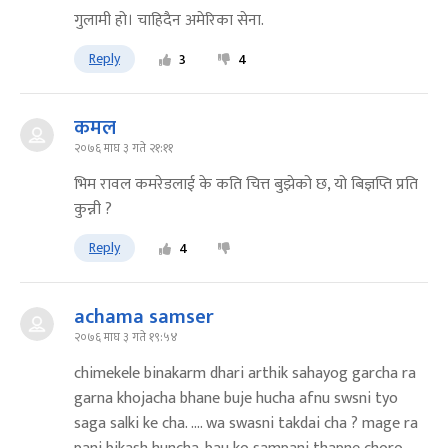
गुलामी हो। चाहिदैन अमेरिका सेना.
Reply
3
4
कमल
२०७६ माघ ३ गते २१:११
भिम रावल कमरेडलाई के कति चित्त बुझेको छ, यो बिज्ञप्ति प्रति
कुन्नी ?
Reply
4
achama samser
२०७६ माघ ३ गते १९:५४
chimekele binakarm dhari arthik sahayog garcha ra
garna khojacha bhane buje hucha afnu swsni tyo
saga salki ke cha. .... wa swasni takdai cha ? mage ra