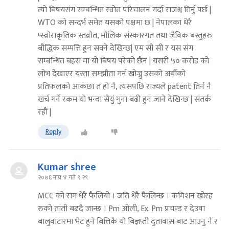
त्यो बिषयसंग सम्बन्धित स्व्रोत परिचालन गर्दा राजश्व तिर्नु पर्छ |
WTO को सन्दर्भ समेत यसको पक्षमा छ | नेपालका धेरै
प्स्व्रोराकृतिक स्तव्रोत, मौलिक संस्कारगत तथा जैविक बस्तुहरु
बौद्धिक सम्पत्ति हुन सक्ने देखिन्छ| एम सी सी र यस संग
सम्बन्धित बहस मा यो बिषय परेको छैन | यसरी ५० करोड को
लोभ देखाएर यस्ता सम्झौता गर्न खोज्नु उसको अर्बौको
प्रतिफलको आकंछा त हो नै, त्यसपछि राज्यले patent तिर्न नै
खर्च गर्ने रकम यो भन्दा सैयुं गुना बढी हुन जाने देखिन्छ | सतर्क
रहौं |
Reply
Kumar shree
२०७६ माघ ४ गते ९:२९
MCC को राग​ धेरै फैलियो । ज​ति धेरै फैलिन्छ​ । कमिश​न​ खोर​ह​
रुको तांती ब​ढ​दै जान्छ​ । Pm ओली, Ex. Pm प्र​च​ण्ड​ र​ देउवा
बालुवाटार​मा भेट​ हुने बित्तिकै यो बिज्ञ​प्ती दुतावास​ बाट​ आउनु नै र​