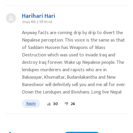
Harihari Hari
२०७६ माघ ३ गते १९:०१
Anyway facts are coming drip by drip to divert the
Nepalese perception. This voice is the same as that
of Saddam Hussein has Weapons of Mass
Destruction which was used to invade Iraq and
destroy Iraq forever. Wake up Nepalese people. The
lendupes murderers and rapists who are in
Baluwayar, Khumaltar, Budanilakantha and New
Baneshwor will definitely sell you and me all for ever.
Down the Lendupes and Bivishans. Long live Nepal
Reply
30
24