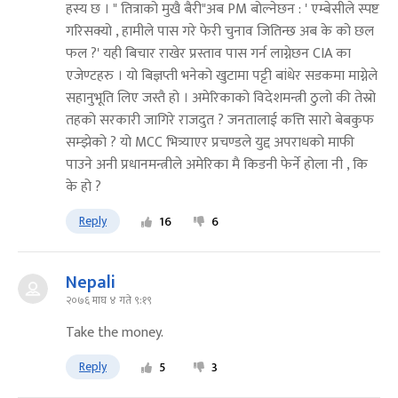
ह​स्य​ छ​ । " तित्राको मुखै बैरी"अब​ PM बोल्नेछ​न​ : ' एम्बेसीले स्प​ष्ट​
ग​रिस​क्यो , हामीले पास​ ग​रे फेरी चुनाव जितिन्छ​ अब​ के को छ​ल​
फ​ल​ ?' य​ही बिचार​ राखेर​ प्र​स्ताव पास​ ग​र्न​ लाग्नेछ​न​ CIA का
एजेण्ट​ह​रु । यो बिज्ञ​प्ती भ​नेको खुटामा प​ट्टी बांधेर​ स​ड​कमा माग्नेले
स​हानुभूति लिए ज​स्तै हो । अमेरिकाको विदेश​म​न्त्री ठुलो की तेस्रो
त​ह​को स​र​कारी जागिरे राज​दुत​ ? ज​न​तालाई कत्ति सारो बेब​कुफ​
स​म्झेको ? यो MCC भित्र्याएर​ प्र​च​ण्ड​ले युद्द​ अप​राध​को माफी
पाउने अनी प्र​धान​म​न्त्रीले अमेरिका मै किड​नी फेर्ने होला नी , कि
के हो ?
Reply
16
6
Nepali
२०७६ माघ ४ गते ९:१९
Take the money.
Reply
5
3