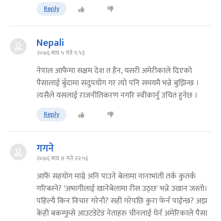
Reply
Nepali
२०७६ माघ ५ गते ९:५३
नेपाल आफैमा सक्षम देश त हैन, यसरी अमेरीकाले दिएको
पैसालाई बुँदामा सदुपयोग गर त्यो पनि समयमै भन्ने बुझिन्छ ।
त्यसैले यसलाई राजनीतिकरण नगरि स्वीकार्नु उचित हुनेछ ।
Reply
गगने
२०७६ माघ ४ गते २२:५६
आफैं सहयोग माग्ने अनि पाउने बेलामा नानाभांती तर्क कुतर्क
गरिबस्ने? 'अभागीलाई खानेबेलामा रीस उठ्छ' भन्ने उखान जस्तो।
पहिल्यै किन विचार गरेनौ? सही गरेपछि कुरा फेर्न पाईन्छ? अझ
केही बकम्फुसे आउटडेटेड नेताहरु चीनलाई घेर्न अमेरिकाले पैसा