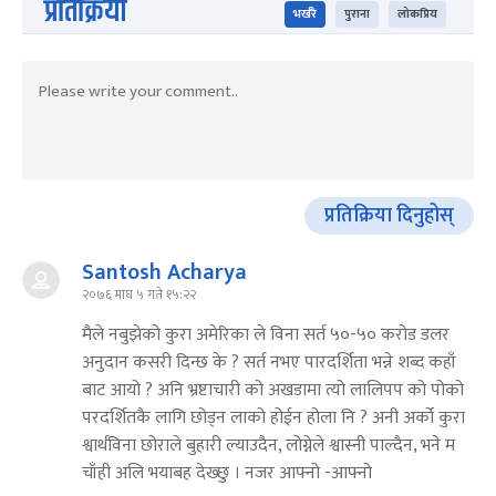
प्रतिक्रिया
भर्खरै
पुराना
लोकप्रिय
प्रतिक्रिया दिनुहोस्
Santosh Acharya
२०७६ माघ ५ गते १५:२२
मैले नबुझेको कुरा अमेरिका ले विना सर्त ५०-५० करोड डलर
अनुदान कसरी दिन्छ के ? सर्त नभए पारदर्शिता भन्ने शब्द कहाँ
बाट आयो ? अनि भ्रष्टाचारी को अखडामा त्यो लालिपप को पोको
परदर्शितकै लागि छोड्न लाको होईन होला नि ? अनी अर्को कुरा
श्वार्थविना छोराले बुहारी ल्याउदैन, लोग्नेले श्वास्नी पाल्दैन, भने म
चाँही अलि भयाबह देख्छु । नजर आफ्नो -आफ्नो