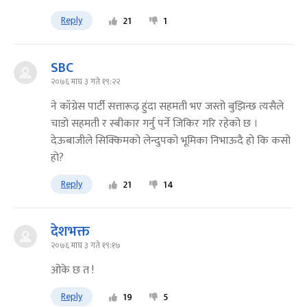
Reply
21
1
SBC
२०७६ माघ ३ गते १९:२२
ने कॉग्रेस पार्टी सत्तारूढ़ हुंदा सहमती भए जस्तो बुझिन्छ त्यसैले
चाडो सहमती र स्बीकार गर्नु पर्ने जिकिर गरि रहेको छ ।
देऊबाजीले सिक्किमको लेन्दुपको भूमिका निभाऊदै हो कि कसो
हो?
Reply
21
14
देशभक्त
२०७६ माघ ३ गते १९:१७
ओके छ त !
Reply
19
5