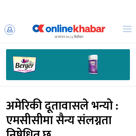
Skip
to
२१ साउन २०८३, बिहीबार
content
अमेरिकी दूतावासले भन्यो :
एमसीसीमा सैन्य संलग्नता
निषेधित छ