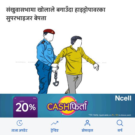
संखुवासभामा खोलाले बगाउँदा हाइड्रोपावरका
सुपरभाइजर बेपत्ता
मुग्लिन बजारबाट २० किलो चरेससहित २ जना पक्राउ
ताजा अपडेट
ट्रेन्डिङ
प्रोफाइल
सर्च