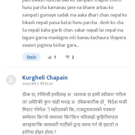
pani bikash huncha. bau ko sampani thapne choro
hunu parcha kamanau jane na bhane arbau ko
sampati gumaye sadak ma aaka dhari chan. nepal ko
bikash nepali paisa batai hunu parcha . desh ko cha
ta nepali kaha garib chan. sakar nepali lai nepal ma
lagani garna manlagne niti banau kachaura thapera
swasni joginna bichar gara...
Reply
1
2
Kurgheli Chapain
२०७६ माघ ३ गते १९:३०
ठीक छ, एम्सिसी हामीलाइ अावश्यक छ हामी स्वीकार गराैंला
तर अमेरिकी कुन चांही भनाइ अाधिककारीक हाे_ विदेश मन्त्री
मिस्टर पाेम्पेअाे महाेदयकाे कि, राजदूतावासकाे पत्रकार
सम्मेलन कि?याे समाचार कि?किन यतिसाह्राे कुहिरीमण्डल
बनाइया?कि सत्ताधारी पार्टीकाे द्वन्द साम्य गर्न याे झटाराे त
हानिया हाेइन हाेला ?