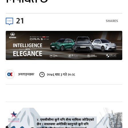
21
SHARES
अनलाइनखबर
२०७६ माघ ३ गते २०:२८