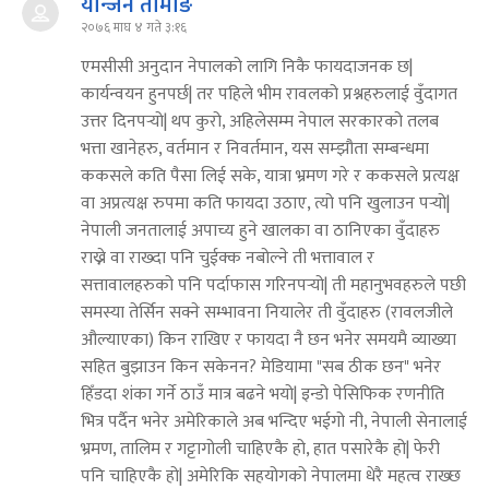
योन्जन तामाङ
२०७६ माघ ४ गते ३:१६
एमसीसी अनुदान नेपालको लागि निकै फायदाजनक छ|
कार्यन्वयन हुनपर्छ| तर पहिले भीम रावलको प्रश्नहरुलाई वुँदागत
उत्तर दिनपर्‍यो| थप कुरो, अहिलेसम्म नेपाल सरकारको तलब
भत्ता खानेहरु, वर्तमान र निवर्तमान, यस सम्झौता सम्बन्धमा
ककसले कति पैसा लिई सके, यात्रा भ्रमण गरे र ककसले प्रत्यक्ष
वा अप्रत्यक्ष रुपमा कति फायदा उठाए, त्यो पनि खुलाउन पर्‍यो|
नेपाली जनतालाई अपाच्य हुने खालका वा ठानिएका वुँदाहरु
राख्ने वा राख्दा पनि चुईक्क नबोल्ने ती भत्तावाल र
सत्तावालहरुको पनि पर्दाफास गरिनपर्‍यो| ती महानुभवहरुले पछी
समस्या तेर्सिन सक्ने सम्भावना नियालेर ती वुँदाहरु (रावलजीले
औल्याएका) किन राखिए र फायदा नै छन भनेर समयमै व्याख्या
सहित बुझाउन किन सकेनन? मेडियामा "सब ठीक छन" भनेर
हिँडदा शंका गर्ने ठाउँ मात्र बढने भयो| इन्डो पेसिफिक रणनीति
भित्र पर्दैन भनेर अमेरिकाले अब भन्दिए भईगो नी, नेपाली सेनालाई
भ्रमण, तालिम र गट्टागोली चाहिएकै हो, हात पसारेकै हो| फेरी
पनि चाहिएकै हो| अमेरिकि सहयोगको नेपालमा धेरै महत्व राख्छ