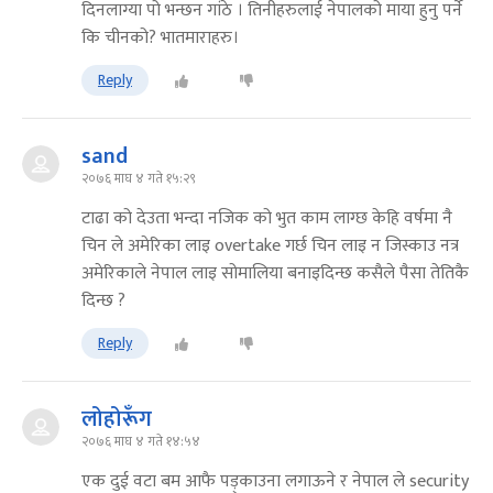
दिनलाग्या पो भन्छन गांठे । तिनीहरुलाई नेपालको माया हुनु पर्ने
कि चीनको? भातमाराहरु।
Reply
sand
२०७६ माघ ४ गते १५:२९
टाढा को देउता भन्दा नजिक को भुत काम लाग्छ केहि वर्षमा नै
चिन ले अमेरिका लाइ overtake गर्छ चिन लाइ न जिस्काउ नत्र
अमेरिकाले नेपाल लाइ सोमालिया बनाइदिन्छ कसैले पैसा तेतिकै
दिन्छ ?
Reply
लोहोरूँग
२०७६ माघ ४ गते १४:५४
एक दुई वटा बम आफै पड़्काउना लगाऊने र नेपाल ले security