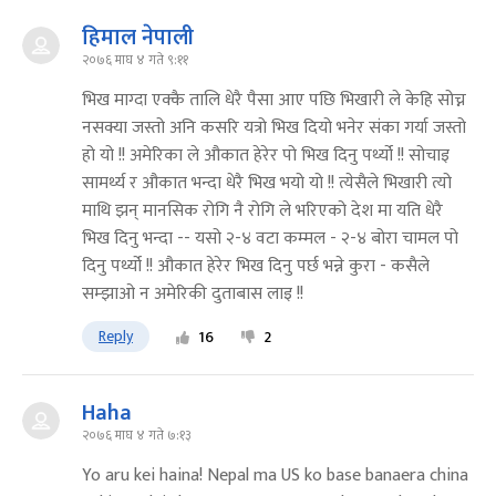
हिमाल नेपाली
२०७६ माघ ४ गते ९:११
भिख माग्दा एक्कै तालि धेरै पैसा आए पछि भिखारी ले केहि सोच्न
नसक्या जस्तो अनि कसरि यत्रो भिख दियो भनेर संका गर्या जस्तो
हो यो !! अमेरिका ले औकात हेरेर पो भिख दिनु पर्थ्यो !! सोचाइ
सामर्थ्य र औकात भन्दा धेरै भिख भयो यो !! त्येसैले भिखारी त्यो
माथि झन् मानसिक रोगि नै रोगि ले भरिएको देश मा यति धेरै
भिख दिनु भन्दा -- यसो २-४ वटा कम्मल - २-४ बोरा चामल पो
दिनु पर्थ्यो !! औकात हेरेर भिख दिनु पर्छ भन्ने कुरा - कसैले
सम्झाओ न अमेरिकी दुताबास लाइ !!
Reply
16
2
Haha
२०७६ माघ ४ गते ७:१३
Yo aru kei haina! Nepal ma US ko base banaera china