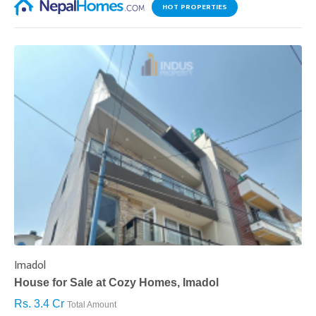
HOT PROPERTIES
Imadol
B
House for Sale at Cozy Homes, Imadol
B
Rs. 3.4 Cr
R
Total Amount