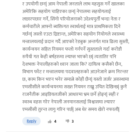
र उपयोगी छन| आम नेपाली जनताले लाभ महसुस गर्ने खालका
अमेरिकि सहयोग चाहिएका छन| नेपालमा सहयोगलाई
लछारपछार गर्ने, सिंगो परियोजनाको उदेश्यपुर्ती भन्दा नेता र
कर्मचारीले आफ्नो ब्यक्तिगत स्वार्थलाई मात्र प्राथमिकता दिने
गर्छन| जस्तो एउटा द्रिष्टान्त, अमेरिका सहयोग नियोगले स्वास्थ्य
मन्त्रालयलाई प्रदान गर्दै आएको रेडबुक अन्तर्गत मात्र ढिला सुस्ती,
कार्यन्वयन सहित नियमन फलो गर्नपर्ने सुस्तताले गर्दा करोडौ
रुपैयाँ गत केही बर्षहरुमा ल्याप्स भएको छ| त्यतातिर पनि
देशभक्त नेपालीहरुको ध्यान जाला कि? दायित्व कसैको छैन,
विभाग फाँट र मन्त्रालयमा पदवालहरुको आउनेजाने क्रम निरन्तर
छ, काम किन भएन भनेर समात्ने कोही छैन| यस्तो जर्जर अवस्थामा
एमसीसीले कार्यन्वयनमा सख्त नियमन राख्नु उचित देखिन्छ| कुनै
राजनैतीक आइडियलजीको आधारमा भ्रम छर्ने होइन| सही र
स्वस्थ वहस गरेर नेपाली जनमानसलाई विश्वासमा ल्याएर
एमसीसी तुरन्त लागु गरिन पर्छ| अब धेर समय खेरो नफालौ|
Reply
4
3