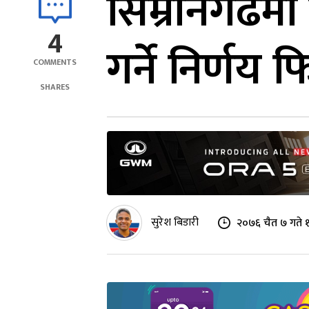
सिम्रौनगढमा
4
गर्ने निर्णय फि
COMMENTS
SHARES
सुरेश बिडारी
२०७६ चैत ७ गते 