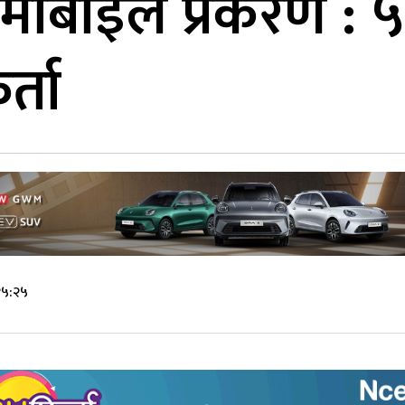
 मोबाइल प्रकरण : 
र्ता
१५:२५