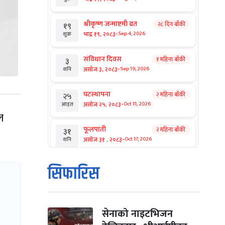
श्रीकृष्ण जन्माष्टमी व्रत
२८ दिन बाँकी
१९
-
भाद्र १९, २०८३
Sep 4, 2026
शुक्र
संविधान दिवस
१ महिना बाँकी
३
-
असोज ३, २०८३
Sep 19, 2026
शनि
घटस्थापना
२ महिना बाँकी
२५
-
असोज २५, २०८३
Oct 11, 2026
आइत
ल
फूलपाती
२ महिना बाँकी
३१
-
असोज ३१ , २०८३
Oct 17, 2026
शनि
कार्तिक सङ्क्रान्ति
२ महिना बाँकी
१
सिफारिस
-
कार्तिक १, २०८३
Oct 18, 2026
आइत
महानवमी
२ महिना बाँकी
३
-
कार्तिक ३, २०८३
Oct 20, 2026
मंगल
सेनाको नाइटभिजन