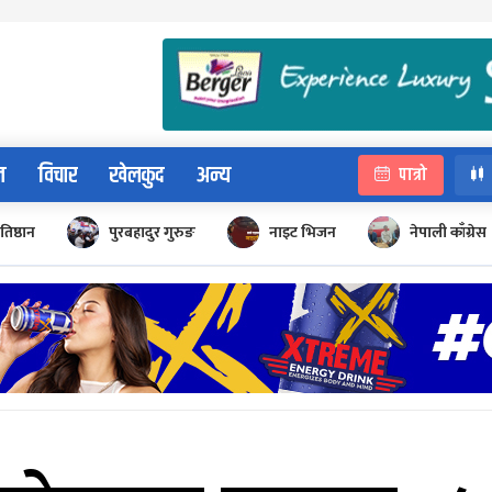
न
विचार
खेलकुद
अन्य
पात्रो
रतिष्ठान
पुरबहादुर गुरुङ
नाइट भिजन
नेपाली काँग्रेस