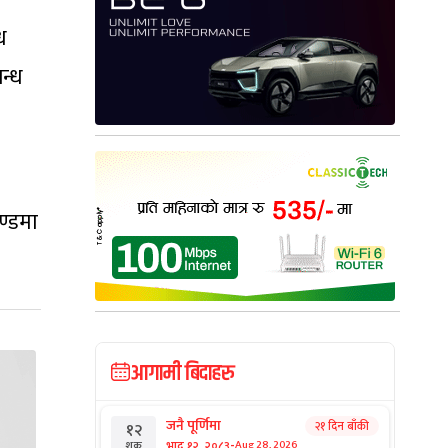
ध
न्ध
ण्डमा
आगामी बिदाहरु
जनै पूर्णिमा
२१ दिन बाँकी
१२
-
भाद्र १२, २०८३
Aug 28, 2026
शुक्र