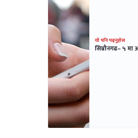
यो पनि पढ्नुहोस
सिम्रौनगढ– ५ मा अ