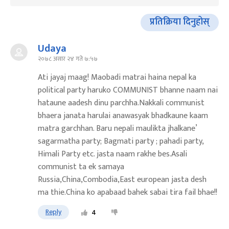
प्रतिक्रिया दिनुहोस्
Udaya
२०७८ असार २४ गते ७:५७
Ati jayaj maag! Maobadi matrai haina nepal ka
political party haruko COMMUNIST bhanne naam nai
hataune aadesh dinu parchha.Nakkali communist
bhaera janata harulai anawasyak bhadkaune kaam
matra garchhan. Baru nepali maulikta jhalkane’
sagarmatha party; Bagmati party ; pahadi party,
Himali Party etc. jasta naam rakhe bes.Asali
communist ta ek samaya
Russia,China,Combodia,East european jasta desh
ma thie.China ko apabaad bahek sabai tira fail bhae!!
Reply
4