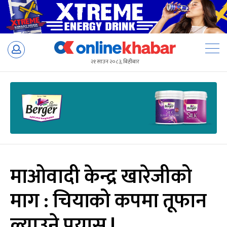
Skip
to
२१ साउन २०८३, बिहीबार
content
माओवादी केन्द्र खारेजीको
माग : चियाको कपमा तूफान
ल्याउने प्रयास !