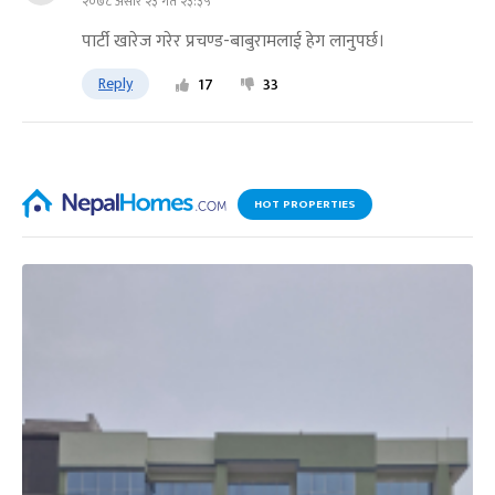
२०७८ असार २३ गते २३:३५
पार्टी खारेज गरेर प्रचण्ड-बाबुरामलाई हेग लानुपर्छ।
Reply
17
33
HOT PROPERTIES