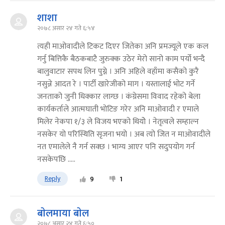
शाशा
२०७८ असार २४ गते ६:५४
त्यही माओवादीले टिकट दिएर जितेका अनि प्रमज्यूले एक कल
गर्नु बित्तिकै बैठकबाटै जुरुक्क उठेर मेरो सानो काम पर्यो भन्दै
बालुवाटार सपथ लिन पुग्ने । अनि अहिले वहाँमा कसैको कुरै
नसुन्ने आदत रे । पार्टी खारेजीको माग । यस्तालाई भोट गर्ने
जनताको जुनी धिक्कार लाग्छ । कंग्रेसमा विवाद रहेको बेला
कार्यकर्ताले आत्मघाती भोटिङ गरेर अनि माओवादी र एमाले
मिलेर नेकपा १/३ ले विजय भएको थियोे । नेतृत्वले सम्हाल्न
नसकेर यो परिस्थिति सृजना भयो । अब त्यो जित न माओवादीले
नत एमालेले नै गर्न सक्छ । भाग्य आएर पनि सदुपयोग गर्न
नसकेपछि .....
Reply
9
1
बाेलमाया बाेल
२०७८ असार २४ गते ६:५०