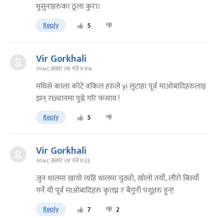
भुसुनाहरुका ठूला कुरा।
Reply
5
Vir Gorkhali
२०७८ असार २४ गते १:४७
मधिसे काला कोटे वकिल हरुले yi लुटाहा पूर्व माओबादिहरुलाइ
झन् रछ्यानमा पुग्ने गरि फंसाय !
Reply
5
Vir Gorkhali
२०७८ असार २४ गते १:३३
जुन थालमा खायो त्यहि थालमा चुठ्यो, खोलो तर्यो, लौरो बिर्स्यो
गर्ने यी पूर्व माओबादिहरु कृतघ्न र बैगुनी पशुहरु हुन्!
Reply
7
2