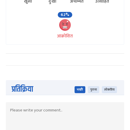
खुसी
दुःखी
अचम्मित
उत्साहित
62%
आक्रोशित
प्रतिक्रिया
भर्खरै
पुराना
लोकप्रिय