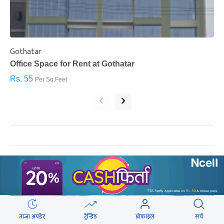
Gothatar
S
Office Space for Rent at Gothatar
H
Rs. 55
R
Per Sq.Feet
‹
›
सम्बन्धित खबर
ताजा अपडेट
ट्रेन्डिङ
प्रोफाइल
सर्च