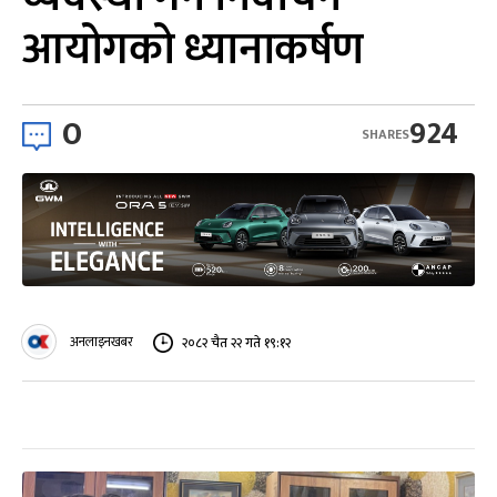
आयोगको ध्यानाकर्षण
0
924
SHARES
अनलाइनखबर
२०८२ चैत २२ गते १९:१२