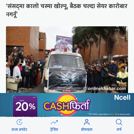
‘संसद्‍मा कालो चस्मा खोल्नू, बैठक चल्दा सेयर कारोबार
नगर्नू’
ब्रोड पिकमा ज्यान गुमाएका युक्तको शव काठमाडौं
ल्याइयो (तस्वीरहरू)
ताजा अपडेट
ट्रेन्डिङ
प्रोफाइल
सर्च