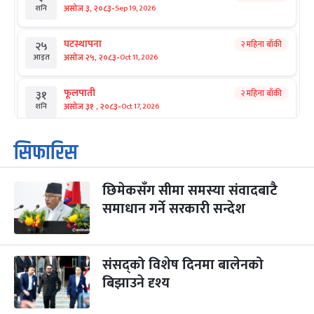
-
असोज ३, २०८३
Sep 19, 2026
शनि
घटस्थापना
२ महिना बाँकी
२५
-
असोज २५, २०८३
Oct 11, 2026
आइत
फूलपाती
२ महिना बाँकी
३१
-
असोज ३१ , २०८३
Oct 17, 2026
शनि
कार्तिक सङ्क्रान्ति
२ महिना बाँकी
१
सिफारिस
-
कार्तिक १, २०८३
Oct 18, 2026
आइत
छिमेकसँग सीमा समस्या संवादबाटै
महानवमी
२ महिना बाँकी
३
-
समाधान गर्ने सरकारी सन्देश
कार्तिक ३, २०८३
Oct 20, 2026
मंगल
विजयादशमी
२ महिना बाँकी
४
-
कार्तिक ४, २०८३
Oct 21, 2026
बुध
संसद्को विशेष दिनमा बालेनको
बिझाउने दृश्य
पापा‌ङ्कुशा एकादशी व्रत
२ महिना बाँकी
५
-
कार्तिक ५, २०८३
Oct 22, 2026
बिहि