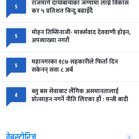
राजमार्ग दायाँबायाँका जग्गामा लाग्ने विकास
५
कर ५ प्रतिशत बिन्दु बढाइँदै
मोहन तिम्सिनाजी- मार्क्सवाद देववाणी होइन,
५
अपव्याख्या नगरौं
महानगरका १८७ सहकारीले फिर्ता दिन
५
सकेनन् सवा ८ अर्ब
ब्लु बस सेवाबाट लैंगिक असमानतालाई
४
प्रोत्साहन नगर्ने नीति लिएका हौं : मन्त्री बादी
वेबस्टोरिज