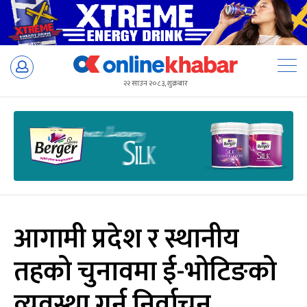
Skip
to
२२ साउन २०८३, शुक्रबार
content
आगामी प्रदेश र स्थानीय
तहको चुनावमा ई-भोटिङको
व्यवस्था गर्न निर्वाचन