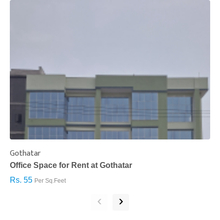
Gothatar
S
Office Space for Rent at Gothatar
H
Rs. 55
R
Per Sq.Feet
‹
›