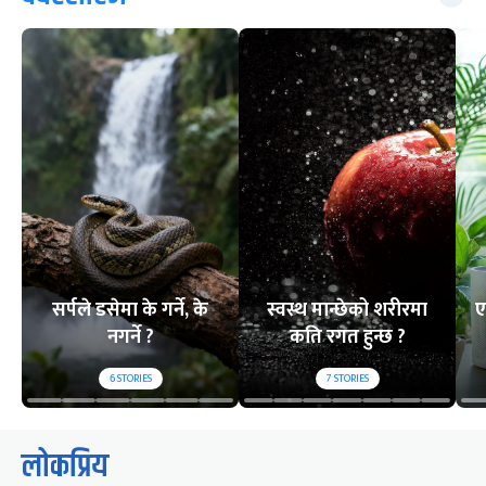
सर्पले डसेमा के गर्ने, के
स्वस्थ मान्छेको शरीरमा
ए
नगर्ने ?
कति रगत हुन्छ ?
6
STORIES
7
STORIES
लोकप्रिय