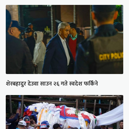
शेरबहादुर देउवा साउन २६ गते स्वदेश फर्किने