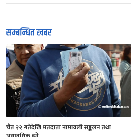
सम्बन्धित खबर
चैत २२ गतेदेखि मतदाता नामावली सङ्कलन तथा
अद्यावधिक हुने