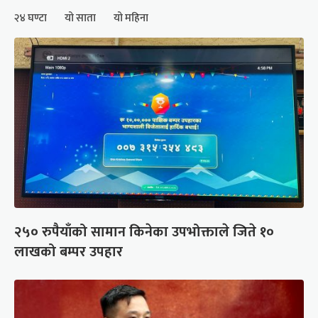
२४ घण्टा
यो साता
यो महिना
२५० रुपैयाँको सामान किनेका उपभोक्ताले जिते १०
लाखको बम्पर उपहार