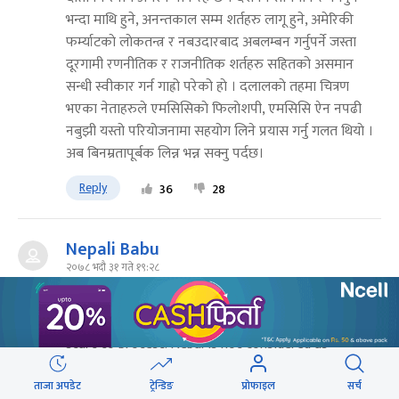
भन्दा माथि हुने, अनन्तकाल सम्म शर्तहरु लागू हुने, अमेरिकी
फर्म्याटकाे लाेकतन्त्र र नबउदारबाद अबलम्बन गर्नुपर्ने जस्ता
दूरगामी रणनीतिक र राजनीतिक शर्तहरु सहितको असमान
सन्धी स्वीकार गर्न गाह्रो परेको हाे । दलालकाे तहमा चित्रण
भएका नेताहरुले एमसिसिकाे फिलाेशपी, एमसिसि ऐन नपढी
नबुझी यस्तो परियोजनामा सहयोग लिने प्रयास गर्नु गलत थियाे ।
अब बिनम्रतापूर्बक लिन्न भन्न सक्नु पर्दछ।
Reply
36
28
Nepali Babu
२०७८ भदौ ३१ गते १९:२८
Why is Nepal backward country? It is due to fake
communist in Nepal. For whatever the reason they
start to protest. Nepal is not considered as
communist dominated country even though so
ताजा अपडेट
ट्रेन्डिङ
प्रोफाइल
सर्च
called communist got around two third of total