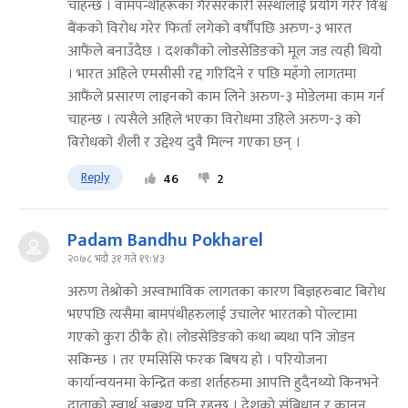
चाहन्छ । वामपन्थीहरूका गैरसरकारी संस्थालाई प्रयोग गरेर विश्व
बैंकको विरोध गरेर फिर्ता लगेको वर्षौंपछि अरुण-३ भारत
आफैंले बनाउँदैछ । दशकौंको लोडसेडिङको मूल जड त्यही थियो
। भारत अहिले एमसीसी रद्द गरिदिने र पछि महँगो लागतमा
आफैंले प्रसारण लाइनको काम लिने अरुण-३ मोडेलमा काम गर्न
चाहन्छ । त्यसैले अहिले भएका विरोधमा उहिले अरुण-३ को
विरोधको शैली र उद्देश्य दुवै मिल्न गएका छन् ।
Reply
46
2
Padam Bandhu Pokharel
२०७८ भदौ ३१ गते १९:४३
अरुण तेश्राेकाे अस्वाभाविक लागतका कारण बिज्ञहरुबाट बिराेध
भएपछि त्यसैमा बामपंथीहरुलाई उचालेर भारतकाे पाेल्टामा
गएको कुरा ठीकै हाे। लाेडसेडिङकाे कथा ब्यथा पनि जाेडन
सकिन्छ । तर एमसिसि फरक बिषय हाे । परियोजना
कार्यान्वयनमा केन्द्रित कडा शर्तहरुमा आपत्ति हुदैनथ्यो किनभने
दाताको स्वार्थ अबश्य पनि रहन्छ । देशकाे संबिधान र कानुन