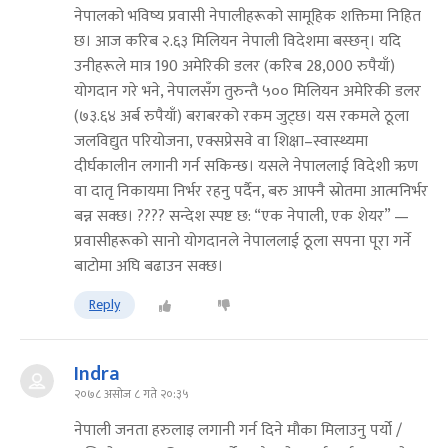
नेपालको भविष्य प्रवासी नेपालीहरूको सामूहिक शक्तिमा निहित
छ। आज करिब २.६३ मिलियन नेपाली विदेशमा बस्छन्। यदि
उनीहरूले मात्र 190 अमेरिकी डलर (करिब 28,000 रुपैयाँ)
योगदान गरे भने, नेपालसँग तुरुन्तै ५०० मिलियन अमेरिकी डलर
(७३.६४ अर्ब रुपैयाँ) बराबरको रकम जुट्छ। यस रकमले ठूला
जलविद्युत परियोजना, एक्सप्रेसवे वा शिक्षा–स्वास्थ्यमा
दीर्घकालीन लगानी गर्न सकिन्छ। यसले नेपाललाई विदेशी ऋण
वा दातृ निकायमा निर्भर रहनु पर्दैन, बरु आफ्नै स्रोतमा आत्मनिर्भर
बन्न सक्छ। ???? सन्देश स्पष्ट छ: “एक नेपाली, एक शेयर” —
प्रवासीहरूको सानो योगदानले नेपाललाई ठूला सपना पूरा गर्ने
बाटोमा अघि बढाउन सक्छ।
Reply
Indra
२०७८ असोज ८ गते २०:३५
नेपाली जनता हरुलाइ लगानी गर्न दिने मौका मिलाउनु पर्यो /