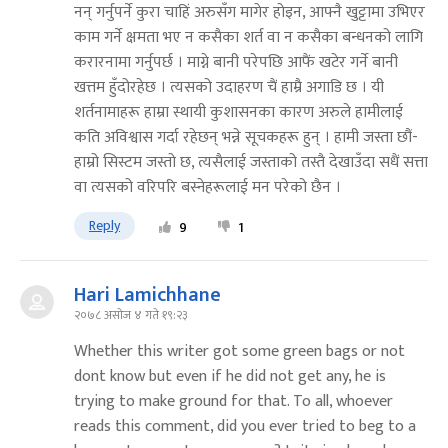
नन् गर्नुपर्ने कुरा चाहिं अरुसँग मागेर होइन, आफ्नै खुट्टामा उभिएर
काम गर्ने क्षमता भए न कसैका शर्त वा न कसैका बन्धनको लागि
करारनामा गर्नुपर्छ । माग्ने बानी परेपछि आफैं खटेर गर्ने बानी
खत्तम हुँदोरहेछ । त्यसको उदाहरण चैं हाम्रै अगाडि छ । यी
शर्तनामाहरू हाम्रा स्थायी कुशासनका कारण अरुले हामीलाई
कति अविश्वास गर्दा रहेछन् भन्ने सूचकहरू हुन् । हामी जस्ता छौं-
हाम्रो सिस्टम जस्तो छ, त्यसैलाई जस्ताको तस्तै देखाउँदा सधैं सत्ता
वा त्यसको वरिपरि बस्नेहरूलाई मन परेको छैन ।
Reply
9
1
Hari Lamichhane
२०७८ असोज ४ गते १९:२३
Whether this writer got some green bags or not
dont know but even if he did not get any, he is
trying to make ground for that. To all, whoever
reads this comment, did you ever tried to beg to a