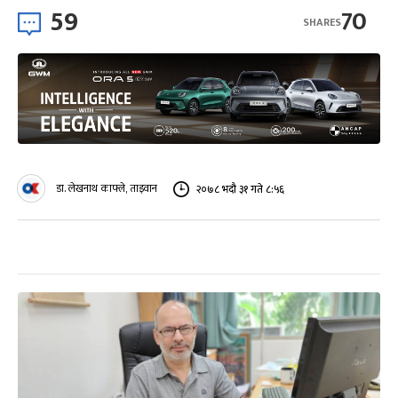
59
70
SHARES
डा. लेखनाथ काफ्ले, ताइवान
२०७८ भदौ ३१ गते ८:५६