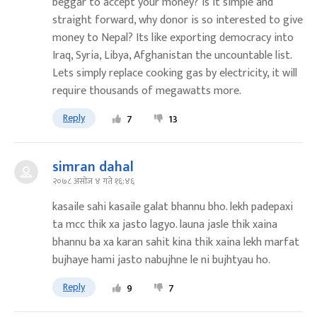
beggar to accept your money? Is it simple and
straight forward, why donor is so interested to give
money to Nepal? Its like exporting democracy into
Iraq, Syria, Libya, Afghanistan the uncountable list.
Lets simply replace cooking gas by electricity, it will
require thousands of megawatts more.
Reply
7
13
simran dahal
२०७८ असोज ४ गते १६:४६
kasaile sahi kasaile galat bhannu bho. lekh padepaxi
ta mcc thik xa jasto lagyo. launa jasle thik xaina
bhannu ba xa karan sahit kina thik xaina lekh marfat
bujhaye hami jasto nabujhne le ni bujhtyau ho.
Reply
9
7