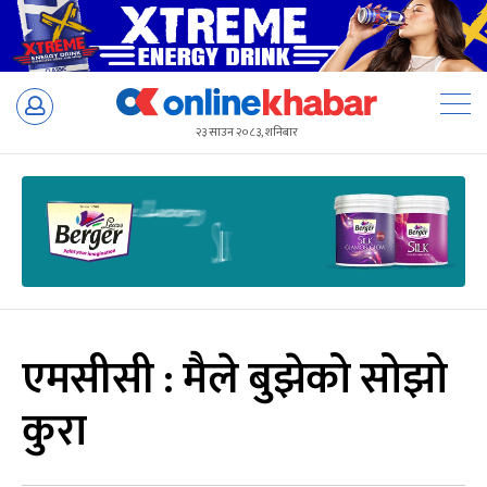
Skip
to
२३ साउन २०८३, शनिबार
content
एमसीसी : मैले बुझेको सोझो
कुरा