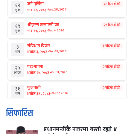
जनै पूर्णिमा
१८ दिन बाँकी
१२
-
भाद्र १२, २०८३
Aug 28, 2026
शुक्र
श्रीकृष्ण जन्माष्टमी व्रत
२५ दिन बाँकी
१९
-
भाद्र १९, २०८३
Sep 4, 2026
शुक्र
संविधान दिवस
१ महिना बाँकी
३
-
असोज ३, २०८३
Sep 19, 2026
शनि
घटस्थापना
२ महिना बाँकी
२५
-
असोज २५, २०८३
Oct 11, 2026
आइत
फूलपाती
२ महिना बाँकी
३१
-
असोज ३१ , २०८३
Oct 17, 2026
शनि
कार्तिक सङ्क्रान्ति
२ महिना बाँकी
१
सिफारिस
-
कार्तिक १, २०८३
Oct 18, 2026
आइत
प्रधानमन्त्रीकै नजरमा यस्तो रह्यो ४
महानवमी
२ महिना बाँकी
३