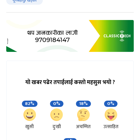
पूर्णबहादुर खड्का
यो खबर पढेर तपाईलाई कस्तो महसुस भयो ?
82%
0%
18%
0%
खुसी
दुःखी
अचम्मित
उत्साहित