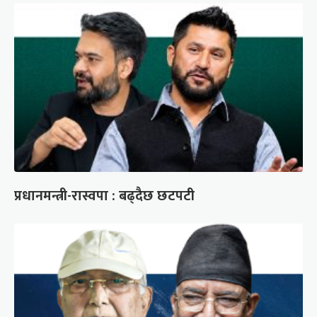
प्रधानमन्त्री-रास्वपा : बढ्दैछ छटपटी