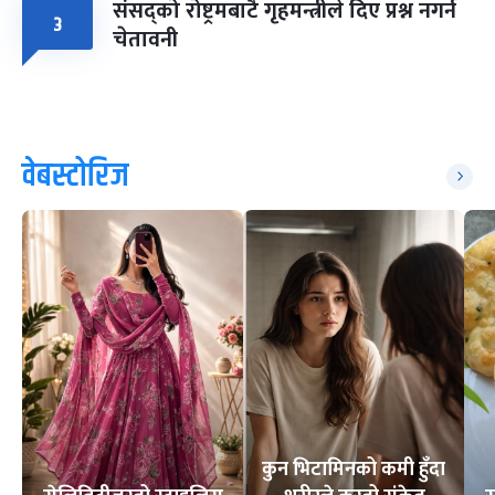
संसद्को रोष्ट्रमबाटै गृहमन्त्रीले दिए प्रश्न नगर्न
३
चेतावनी
वेबस्टोरिज
कुन भिटामिनको कमी हुँदा