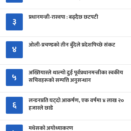
प्रधानमन्त्री-रास्वपा : बढ्दैछ छटपटी
३
ओली-प्रचण्डको तीन बुँदेले प्रदेशपिच्छे संकट
४
अख्तियारले थाल्यो दुई पूर्वप्रधानमन्त्रीका स्वकीय
५
सचिवहरूको सम्पत्ति अनुसन्धान
लन्डनप्रति घट्दो आकर्षण, एक वर्षमा ४ लाख २०
६
हजारले छाडे
मधेसको अयोध्याकरण