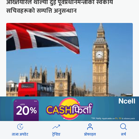
अख्तियारले थाल्यो दुई पूर्वप्रधानमन्त्रीका स्वकीय
सचिवहरूको सम्पत्ति अनुसन्धान
लन्डनप्रति घट्दो आकर्षण, एक वर्षमा ४ लाख २०
हजारले छाडे
ताजा अपडेट
ट्रेन्डिङ
प्रोफाइल
सर्च