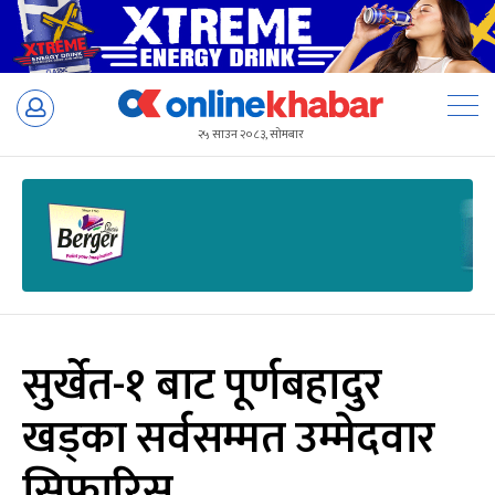
Skip
to
२५ साउन २०८३, सोमबार
content
सुर्खेत-१ बाट पूर्णबहादुर
खड्का सर्वसम्मत उम्मेदवार
सिफारिस