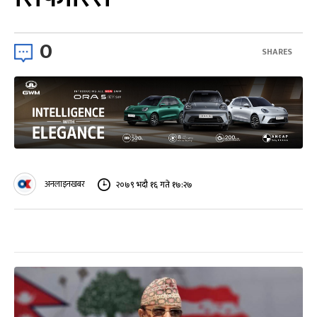
0
SHARES
अनलाइनखबर
२०७९ भदौ १६ गते १७:२७