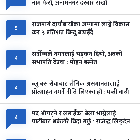
नाम फेरौं, अनामनगर दरबार राखौं
राजमार्ग दायाँबायाँका जग्गामा लाग्ने विकास
५
कर ५ प्रतिशत बिन्दु बढाइँदै
सर्वोच्चले गगनलाई चड्कन दियो, अबको
४
सभापति देउवा : मोहन बस्नेत
ब्लु बस सेवाबाट लैंगिक असमानतालाई
४
प्रोत्साहन नगर्ने नीति लिएका हौं : मन्त्री बादी
पद ओगट्ने र लडाइँका बेला भाग्नेलाई
४
पार्टीबाट धकेलेरै बिदा गर्छु : राजेन्द्र लिङ्देन