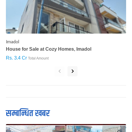
Imadol
B
House for Sale at Cozy Homes, Imadol
B
Rs. 3.4 Cr
R
Total Amount
‹
›
सम्बन्धित खबर