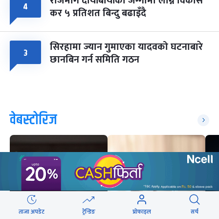
राजमार्ग दायाँबायाँका जग्गामा लाग्ने विकास
४
कर ५ प्रतिशत बिन्दु बढाइँदै
सिरहामा ज्यान गुमाएका यादवको घटनाबारे
३
छानबिन गर्न समिति गठन
वेबस्टोरिज
ताजा अपडेट
ट्रेन्डिङ
प्रोफाइल
सर्च