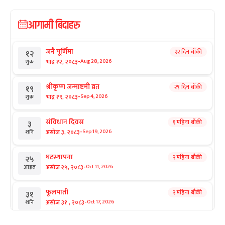
आगामी बिदाहरु
जनै पूर्णिमा
२२ दिन बाँकी
१२
-
भाद्र १२, २०८३
Aug 28, 2026
शुक्र
श्रीकृष्ण जन्माष्टमी व्रत
२९ दिन बाँकी
१९
-
भाद्र १९, २०८३
Sep 4, 2026
शुक्र
संविधान दिवस
१ महिना बाँकी
३
-
असोज ३, २०८३
Sep 19, 2026
शनि
घटस्थापना
२ महिना बाँकी
२५
-
असोज २५, २०८३
Oct 11, 2026
आइत
फूलपाती
२ महिना बाँकी
३१
-
असोज ३१ , २०८३
Oct 17, 2026
शनि