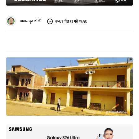
आभास बुढाथोकी
२०७९ चैत १३ गते १२:५६