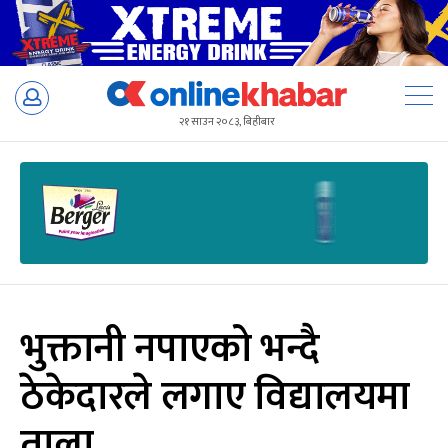
Skip
to
२१ साउन २०८३, बिहीबार
content
भुक्तानी नपाएको भन्दै
ठेकेदारले लगाए विद्यालयमा
ताला