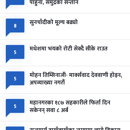
पाहुना, समुद्रका सन्तान
-
चैत्र ८, २०८३
Mar 22, 2027
सोम
सुनचाँदीको मूल्य बढ्यो
८
मधेशमा भयको रोटी सेक्दै सीके राउत
५
मोहन तिम्सिनाजी- मार्क्सवाद देववाणी होइन,
५
अपव्याख्या नगरौं
महानगरका १८७ सहकारीले फिर्ता दिन
५
सकेनन् सवा ८ अर्ब