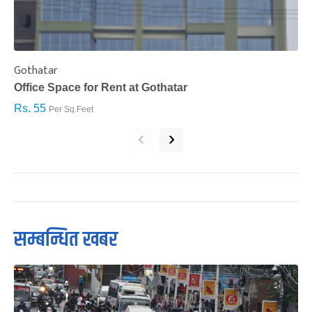
Gothatar
S
Office Space for Rent at Gothatar
H
Rs. 55
R
Per Sq.Feet
‹
›
सम्बन्धित खबर