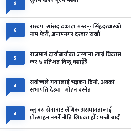
सुनचाँदीको मूल्य बढ्यो
फागुपूर्णिमा
७ महिना बाँकी
८
८
-
चैत्र ८, २०८३
Mar 22, 2027
सोम
रास्वपा सांसद ढकाल भन्छन्- सिंहदरबारको
६
नाम फेरौं, अनामनगर दरबार राखौं
राजमार्ग दायाँबायाँका जग्गामा लाग्ने विकास
५
कर ५ प्रतिशत बिन्दु बढाइँदै
सर्वोच्चले गगनलाई चड्कन दियो, अबको
४
सभापति देउवा : मोहन बस्नेत
ब्लु बस सेवाबाट लैंगिक असमानतालाई
४
प्रोत्साहन नगर्ने नीति लिएका हौं : मन्त्री बादी