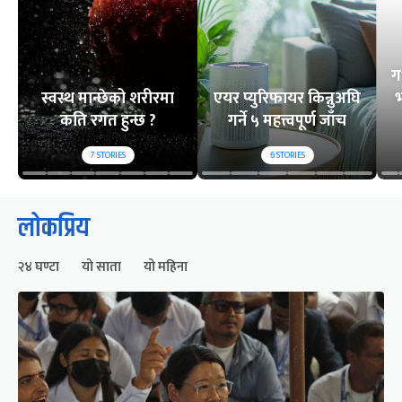
ग
स्वस्थ मान्छेको शरीरमा
एयर प्युरिफायर किन्नुअघि
भ
कति रगत हुन्छ ?
गर्ने ५ महत्त्वपूर्ण जाँच
7
STORIES
6
STORIES
लोकप्रिय
२४ घण्टा
यो साता
यो महिना