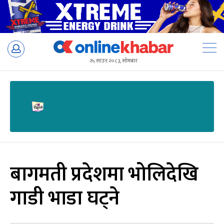
Skip
to
२५ साउन २०८३, सोमबार
content
बागमती प्रदेशमा भोलिदेखि
गाडी भाडा घट्ने