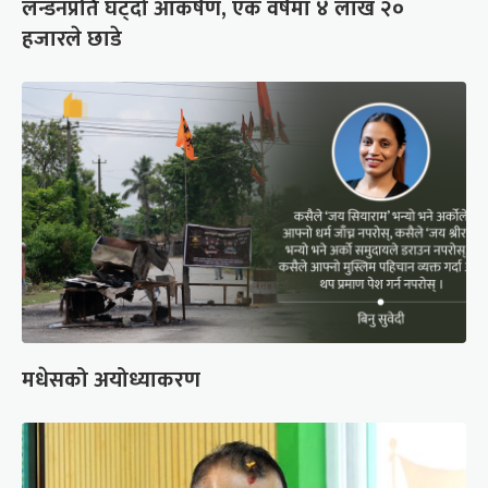
लन्डनप्रति घट्दो आकर्षण, एक वर्षमा ४ लाख २०
हजारले छाडे
मधेसको अयोध्याकरण