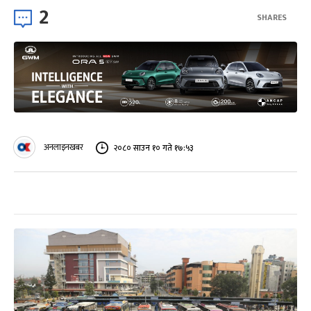
2
SHARES
अनलाइनखबर
२०८० साउन १० गते १७:५३