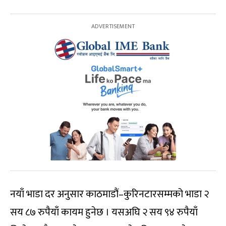
नयाँ भाडा दर अनुसार काठमाडौं–कुरिनटारसम्मको भाडा २
सय ८७ रुपैयाँ कायम हुनेछ । यसअघि २ सय ९४ रुपैयाँ