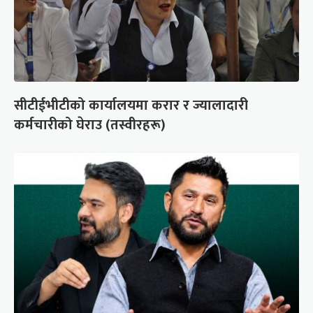
सीटीईभीटीको कार्यालयमा करार र ज्यालादारी
कर्मचारीको घेराउ (तस्वीरहरू)