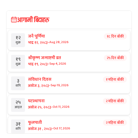
आगामी बिदाहरु
जनै पूर्णिमा
१८ दिन बाँकी
१२
-
भाद्र १२, २०८३
Aug 28, 2026
शुक्र
श्रीकृष्ण जन्माष्टमी व्रत
२५ दिन बाँकी
१९
-
भाद्र १९, २०८३
Sep 4, 2026
शुक्र
संविधान दिवस
१ महिना बाँकी
३
-
असोज ३, २०८३
Sep 19, 2026
शनि
घटस्थापना
२ महिना बाँकी
२५
-
असोज २५, २०८३
Oct 11, 2026
आइत
फूलपाती
२ महिना बाँकी
३१
-
असोज ३१ , २०८३
Oct 17, 2026
शनि