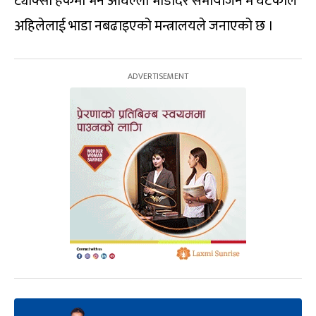
ट्याक्सी हकमा भने अघिल्लो भाडादर समायोजन मै घटेकोले
अहिलेलाई भाडा नबढाइएको मन्त्रालयले जनाएको छ ।