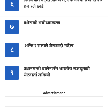
लन्डनप्रति घट्दो आकर्षण, एक वर्षमा ४ लाख २०
६
हजारले छाडे
मधेसको अयोध्याकरण
७
‘शक्ति र सत्ताले घेराबन्दी गर्दैछ’
८
प्रधानमन्त्री बालेनसँग भारतीय राजदूतको
९
भेटवार्ता सकियो
Advertisment