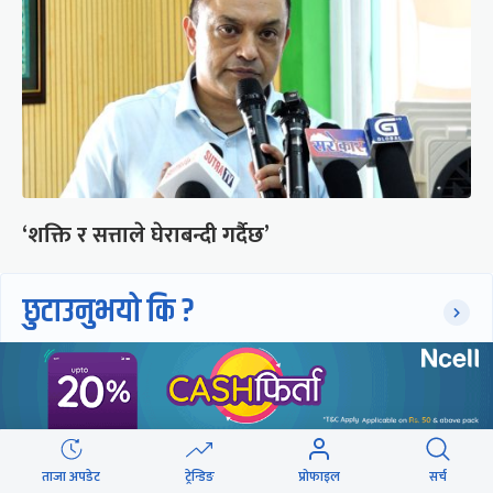
‘शक्ति र सत्ताले घेराबन्दी गर्दैछ’
छुटाउनुभयो कि ?
मन्त्री हुँदा भ्रष्टाचार, बुढ्यौली लागेकाले
सजायबाट उन्मुक्ति
ताजा अपडेट
ट्रेन्डिङ
प्रोफाइल
सर्च
प्रधानमन्त्रीकै नजरमा यस्तो रह्यो ४