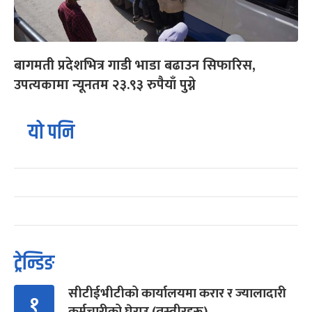
बागमती प्रदेशभित्र गाडी भाडा बढाउन सिफारिस,
उपत्यकामा न्यूनतम २३.९३ रुपैयाँ पुग्ने
यो पनि
ट्रेन्डिङ
सीटीईभीटीको कार्यालयमा करार र ज्यालादारी
१
कर्मचारीको घेराउ (तस्वीरहरू)