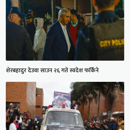
शेरबहादुर देउवा साउन २६ गते स्वदेश फर्किने