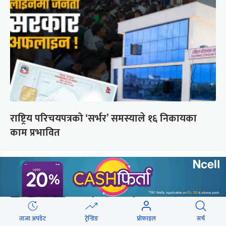
राष्ट्रिय परिचयपत्रको ‘सर्भर’ समस्याले १६ निकायका
काम प्रभावित
छुटाउनुभयो कि ?
संसद्लाई टेर्दैनन् प्रधानमन्त्री, लाचार
छन् सभामुख
ताजा अपडेट
ट्रेन्डिङ
प्रोफाइल
सर्च