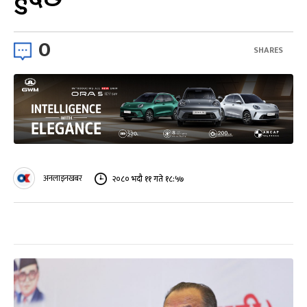
0
SHARES
अनलाइनखबर
२०८० भदौ ११ गते १८:५७