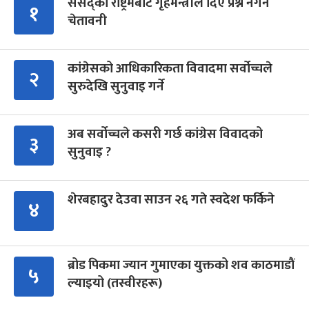
संसद्को रोष्ट्रमबाटै गृहमन्त्रीले दिए प्रश्न नगर्न
१
चेतावनी
कांग्रेसको आधिकारिकता विवादमा सर्वोच्चले
२
सुरुदेखि सुनुवाइ गर्ने
अब सर्वोच्चले कसरी गर्छ कांग्रेस विवादको
३
सुनुवाइ ?
शेरबहादुर देउवा साउन २६ गते स्वदेश फर्किने
४
ब्रोड पिकमा ज्यान गुमाएका युक्तको शव काठमाडौं
५
ल्याइयो (तस्वीरहरू)