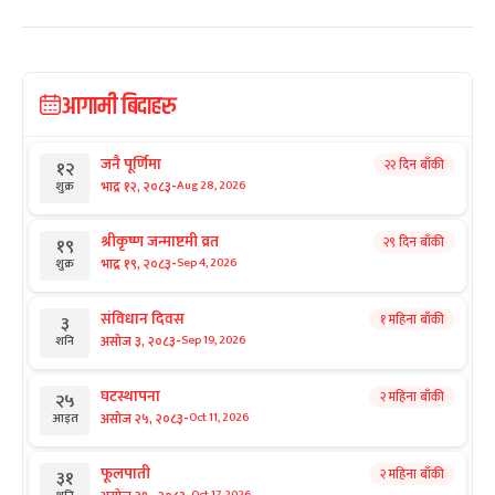
आगामी बिदाहरु
जनै पूर्णिमा
२२ दिन बाँकी
१२
-
भाद्र १२, २०८३
Aug 28, 2026
शुक्र
श्रीकृष्ण जन्माष्टमी व्रत
२९ दिन बाँकी
१९
-
भाद्र १९, २०८३
Sep 4, 2026
शुक्र
संविधान दिवस
१ महिना बाँकी
३
-
असोज ३, २०८३
Sep 19, 2026
शनि
घटस्थापना
२ महिना बाँकी
२५
-
असोज २५, २०८३
Oct 11, 2026
आइत
फूलपाती
२ महिना बाँकी
३१