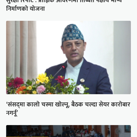
सुरक्षा रिपोर्ट : प्राज्ञिक आवरणमा तिब्बत पक्षीय भाष्य
निर्माणको योजना
‘संसद्‍मा कालो चस्मा खोल्नू, बैठक चल्दा सेयर कारोबार
नगर्नू’