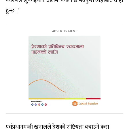
कारणले लुकाइयो ? दालमा कालो छ भन्नेकुरा त्यहीँबाट थाहा
हुन्छ ।’
पूर्वप्रधानमन्त्री खनालले देशको राष्ट्रियता बचाउने कुरा