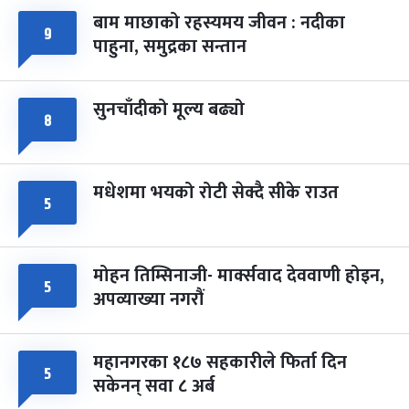
बाम माछाको रहस्यमय जीवन : नदीका
९
फागुपूर्णिमा
७ महिना बाँकी
८
पाहुना, समुद्रका सन्तान
-
चैत्र ८, २०८३
Mar 22, 2027
सोम
सुनचाँदीको मूल्य बढ्यो
८
मधेशमा भयको रोटी सेक्दै सीके राउत
५
मोहन तिम्सिनाजी- मार्क्सवाद देववाणी होइन,
५
अपव्याख्या नगरौं
महानगरका १८७ सहकारीले फिर्ता दिन
५
सकेनन् सवा ८ अर्ब