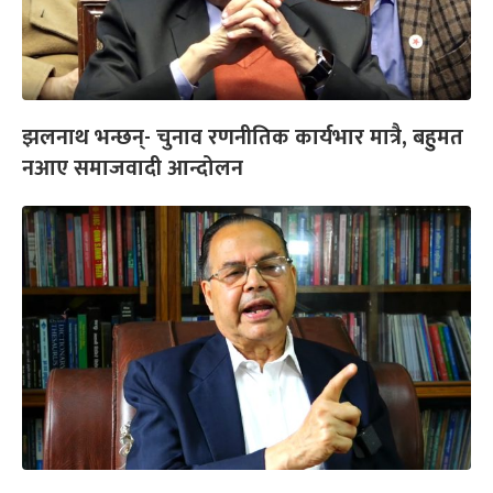
झलनाथ भन्छन्- चुनाव रणनीतिक कार्यभार मात्रै, बहुमत
नआए समाजवादी आन्दोलन