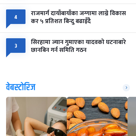
राजमार्ग दायाँबायाँका जग्गामा लाग्ने विकास
४
कर ५ प्रतिशत बिन्दु बढाइँदै
सिरहामा ज्यान गुमाएका यादवको घटनाबारे
३
छानबिन गर्न समिति गठन
वेबस्टोरिज