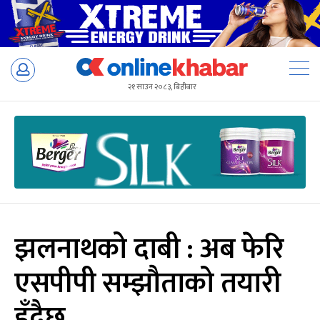
Skip
to
२१ साउन २०८३, बिहीबार
content
झलनाथको दाबी : अब फेरि
एसपीपी सम्झौताको तयारी
हुँदैछ