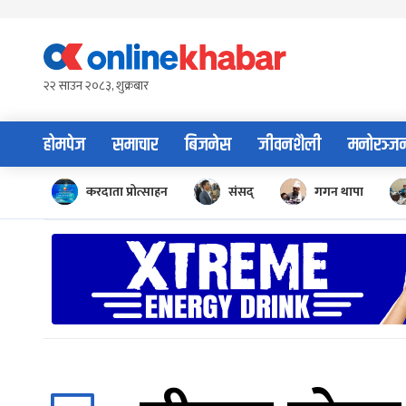
Skip
to
content
२२ साउन २०८३, शुक्रबार
होमपेज
समाचार
बिजनेस
जीवनशैली
मनोरञ्ज
करदाता प्रोत्साहन
संसद्
गगन थापा