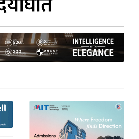
हृदयाघात