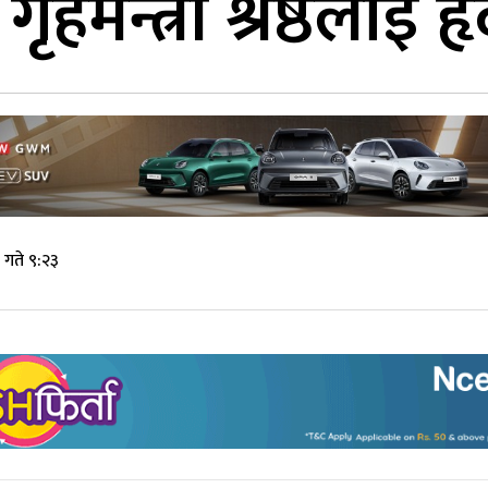
ृहमन्त्री श्रेष्ठलाई 
 गते ९:२३