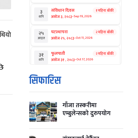
संविधान दिवस
१ महिना बाँकी
३
-
असोज ३, २०८३
Sep 19, 2026
शनि
घटस्थापना
२ महिना बाँकी
 थियो
२५
-
असोज २५, २०८३
Oct 11, 2026
आइत
फूलपाती
२ महिना बाँकी
३१
-
असोज ३१ , २०८३
Oct 17, 2026
शनि
छि
कार्तिक सङ्क्रान्ति
२ महिना बाँकी
१
सिफारिस
-
कार्तिक १, २०८३
Oct 18, 2026
आइत
महानवमी
२ महिना बाँकी
३
-
कार्तिक ३, २०८३
Oct 20, 2026
मंगल
गाँजा तस्करीमा
एम्बुलेन्सको दुरुपयोग
विजयादशमी
२ महिना बाँकी
४
-
कार्तिक ४, २०८३
Oct 21, 2026
बुध