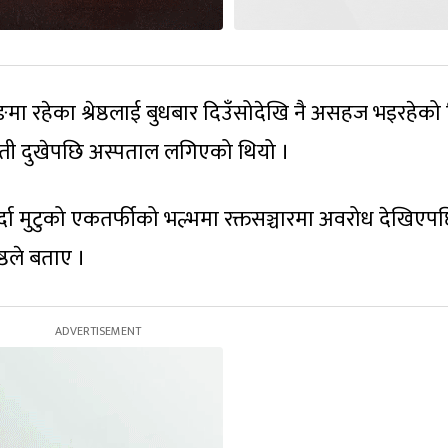
ा रहेका श्रेष्ठलाई बुधबार दिउँसोदेखि नै असहज भइरहेको
छाती दुखेपछि अस्पताल लगिएको थियो ।
र्दा मुटुको एकतर्फीको भल्भमा रक्तसञ्चारमा अवरोध देखिएप
्ठले बताए ।