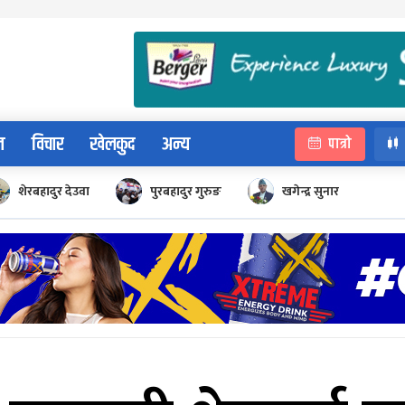
न
विचार
खेलकुद
अन्य
पात्रो
शेरबहादुर देउवा
पुरबहादुर गुरुङ
खगेन्द्र सुनार