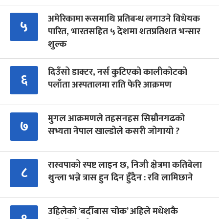
अमेरिकामा रूसमाथि प्रतिबन्ध लगाउने विधेयक
५
पारित, भारतसहित ५ देशमा शतप्रतिशत भन्सार
शुल्क
दिउँसो डाक्टर, नर्स कुटिएको कालीकोटको
६
पलाँता अस्पतालमा राति फेरि आक्रमण
मुगल आक्रमणले तहसनहस सिम्रौनगढको
७
सभ्यता नेपाल खाल्डोले कसरी जोगायो ?
रास्वपाको स्पष्ट लाइन छ, निजी क्षेत्रमा कतिबेला
८
थुन्ला भन्ने त्रास हुन दिन हुँदैन : रवि लामिछाने
उहिलेको ‘बर्दीबास चोक’ अहिले मधेशकै