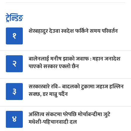
ट्रेन्डिङ
शेरबहादुर देउवा स्वदेश फर्किने समय परिवर्तन
१
बालेनलाई मनीष झाको जवाफ : महान जनादेश
२
पाएको सरकार एक्लो छैन
सरकारबारे रवि– बादलको टुक्रामा जहाज हल्लिन
३
सक्छ, डर मान्नु पर्दैन
अस्तित्व संकटमा परेपछि मोर्चाबन्दीमा जुटे
४
मधेशी-पहिचानवादी दल