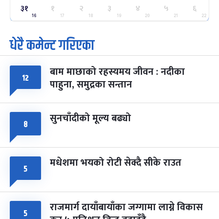
ग्याल्पो ल्होसार
७ महिना बाँकी
२५
३१
१
२
३
४
५
६
-
फाल्गुन २५, २०८३
Mar 9, 2027
मंगल
16
17
18
19
20
21
22
धेरै कमेन्ट गरिएका
पूर्णिमा व्रत
७ महिना बाँकी
७
-
चैत्र ७, २०८३
Mar 21, 2027
आइत
बाम माछाको रहस्यमय जीवन : नदीका
फागुपूर्णिमा
७ महिना बाँकी
८
१२
पाहुना, समुद्रका सन्तान
-
चैत्र ८, २०८३
Mar 22, 2027
सोम
सुनचाँदीको मूल्य बढ्यो
८
मधेशमा भयको रोटी सेक्दै सीके राउत
५
राजमार्ग दायाँबायाँका जग्गामा लाग्ने विकास
५