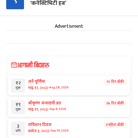
९
‘कनेक्टिभिटी हब’
Advertisment
आगामी बिदाहरु
जनै पूर्णिमा
२० दिन बाँकी
१२
-
भाद्र १२, २०८३
Aug 28, 2026
शुक्र
श्रीकृष्ण जन्माष्टमी व्रत
२७ दिन बाँकी
१९
-
भाद्र १९, २०८३
Sep 4, 2026
शुक्र
संविधान दिवस
१ महिना बाँकी
३
-
असोज ३, २०८३
Sep 19, 2026
शनि