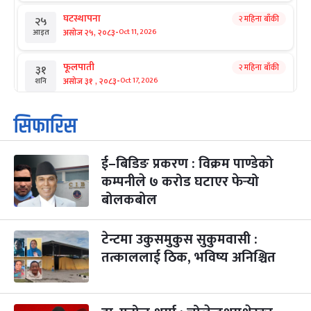
घटस्थापना
२ महिना बाँकी
२५
-
असोज २५, २०८३
Oct 11, 2026
आइत
फूलपाती
२ महिना बाँकी
३१
-
असोज ३१ , २०८३
Oct 17, 2026
शनि
कार्तिक सङ्क्रान्ति
२ महिना बाँकी
१
सिफारिस
-
कार्तिक १, २०८३
Oct 18, 2026
आइत
ई–बिडिङ प्रकरण : विक्रम पाण्डेको
महानवमी
२ महिना बाँकी
३
-
कम्पनीले ७ करोड घटाएर फेर्‍यो
कार्तिक ३, २०८३
Oct 20, 2026
मंगल
बोलकबोल
विजयादशमी
२ महिना बाँकी
४
-
कार्तिक ४, २०८३
Oct 21, 2026
बुध
टेन्टमा उकुसमुकुस सुकुमवासी :
तत्काललाई ठिक, भविष्य अनिश्चित
पापा‌ङ्कुशा एकादशी व्रत
२ महिना बाँकी
५
-
कार्तिक ५, २०८३
Oct 22, 2026
बिहि
कुकुर तिहार
३ महिना बाँकी