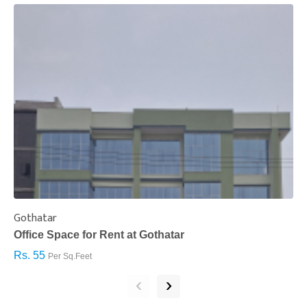
Gothatar
S
Office Space for Rent at Gothatar
H
Rs. 55
R
Per Sq.Feet
‹
›