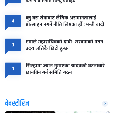
कर ५ प्रतिशत बिन्दु बढाइँदै
ब्लु बस सेवाबाट लैंगिक असमानतालाई
४
प्रोत्साहन नगर्ने नीति लिएका हौं : मन्त्री बादी
एमाले महासचिवको दाबी- रास्वपाको पतन
३
उदय जत्तिकै छिटो हुन्छ
सिरहामा ज्यान गुमाएका यादवको घटनाबारे
३
छानबिन गर्न समिति गठन
वेबस्टोरिज