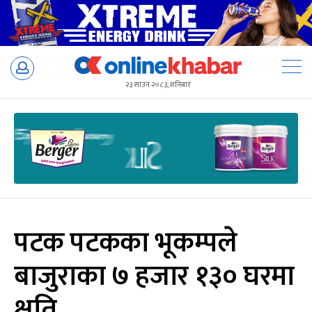
Skip
to
२३ साउन २०८३, शनिबार
content
पटक पटकका भूकम्पले
बाजुराका ७ हजार १३० घरमा
क्षति