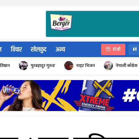
न
विचार
खेलकुद
अन्य
पात्रो
रतिष्ठान
पुरबहादुर गुरुङ
नाइट भिजन
नेपाली काँग्रेस