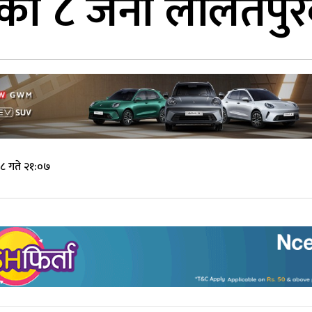
ेका ८ जना ललितपुरब
८ गते २१:०७