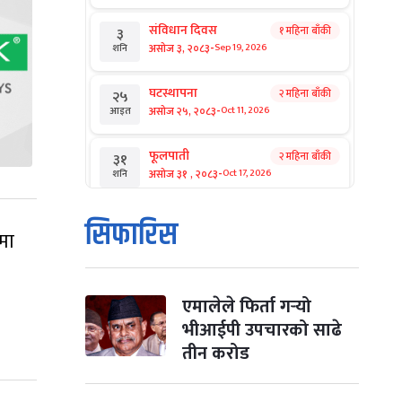
संविधान दिवस
१ महिना बाँकी
३
-
असोज ३, २०८३
Sep 19, 2026
शनि
घटस्थापना
२ महिना बाँकी
२५
-
असोज २५, २०८३
Oct 11, 2026
आइत
फूलपाती
२ महिना बाँकी
३१
-
असोज ३१ , २०८३
Oct 17, 2026
शनि
कार्तिक सङ्क्रान्ति
२ महिना बाँकी
१
सिफारिस
मा
-
कार्तिक १, २०८३
Oct 18, 2026
आइत
महानवमी
२ महिना बाँकी
३
-
कार्तिक ३, २०८३
Oct 20, 2026
मंगल
एमालेले फिर्ता गर्‍यो
भीआईपी उपचारको साढे
विजयादशमी
२ महिना बाँकी
४
तीन करोड
-
कार्तिक ४, २०८३
Oct 21, 2026
बुध