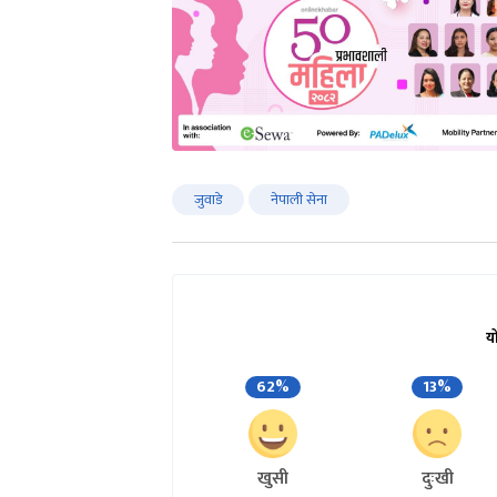
जुवाडे
नेपाली सेना
य
62%
13%
खुसी
दुःखी