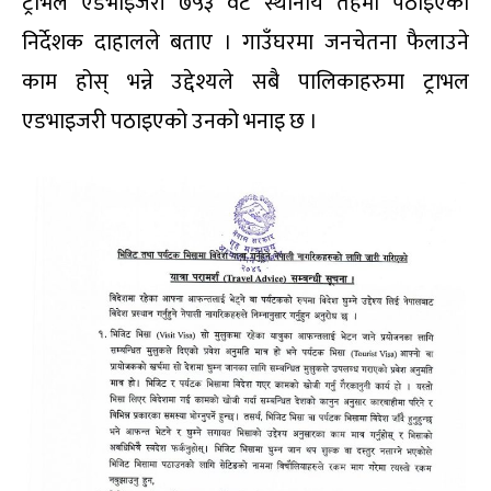
ट्राभल एडभाइजरी ७५३ वटै स्थानीय तहमा पठाइएको
निर्देशक दाहालले बताए । गाउँघरमा जनचेतना फैलाउने
काम होस् भन्ने उद्देश्यले सबै पालिकाहरुमा ट्राभल
एडभाइजरी पठाइएको उनको भनाइ छ ।