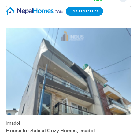
HOT PROPERTIES
Imadol
B
House for Sale at Cozy Homes, Imadol
B