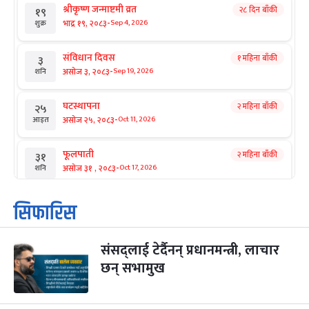
श्रीकृष्ण जन्माष्टमी व्रत
२८ दिन बाँकी
१९
-
भाद्र १९, २०८३
Sep 4, 2026
शुक्र
संविधान दिवस
१ महिना बाँकी
३
-
असोज ३, २०८३
Sep 19, 2026
शनि
घटस्थापना
२ महिना बाँकी
२५
-
असोज २५, २०८३
Oct 11, 2026
आइत
फूलपाती
२ महिना बाँकी
३१
-
असोज ३१ , २०८३
Oct 17, 2026
शनि
कार्तिक सङ्क्रान्ति
२ महिना बाँकी
१
सिफारिस
-
कार्तिक १, २०८३
Oct 18, 2026
आइत
संसद्लाई टेर्दैनन् प्रधानमन्त्री, लाचार
महानवमी
२ महिना बाँकी
३
-
छन् सभामुख
कार्तिक ३, २०८३
Oct 20, 2026
मंगल
विजयादशमी
२ महिना बाँकी
४