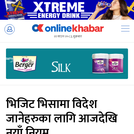
Skip
to
२२ साउन २०८३, शुक्रबार
content
भिजिट भिसामा विदेश
जानेहरुका लागि आजदेखि
नयाँ नियम