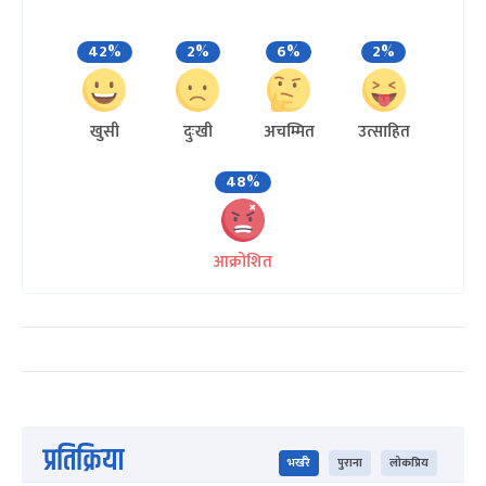
42%
2%
6%
2%
खुसी
दुःखी
अचम्मित
उत्साहित
48%
आक्रोशित
प्रतिक्रिया
भर्खरै
पुराना
लोकप्रिय