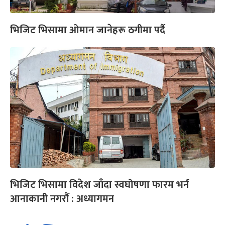
भिजिट भिसामा ओमान जानेहरू ठगीमा पर्दै
भिजिट भिसामा विदेश जाँदा स्वघोषणा फारम भर्न
आनाकानी नगरौं : अध्यागमन