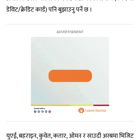
डेविट/क्रेडिट कार्ड) पनि बुझाउनु पर्ने छ ।
युएई, बहराइन, कुवेत, कतार, ओमन र साउदी अरबमा भिजिट