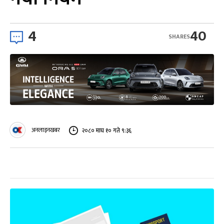
4
40
SHARES
अनलाइनखबर
२०८० माघ १० गते ९:३६