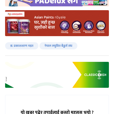
डा. प्रकाशशरण महत
नेपाल लघुवित्त बैङ्कर्स संघ
यो खबर पढेर तपाईलाई कस्तो महसुस भयो ?