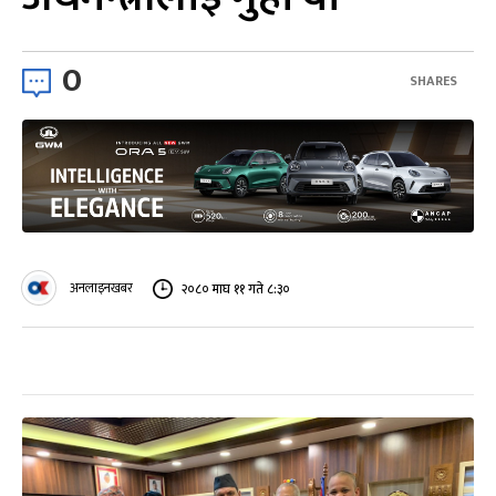
0
SHARES
अनलाइनखबर
२०८० माघ ११ गते ८:३०