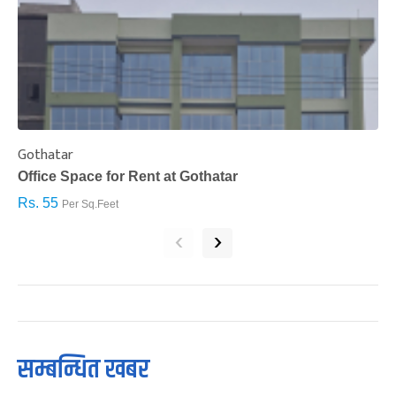
Gothatar
S
Office Space for Rent at Gothatar
H
Rs. 55
R
Per Sq.Feet
‹
›
सम्बन्धित खबर