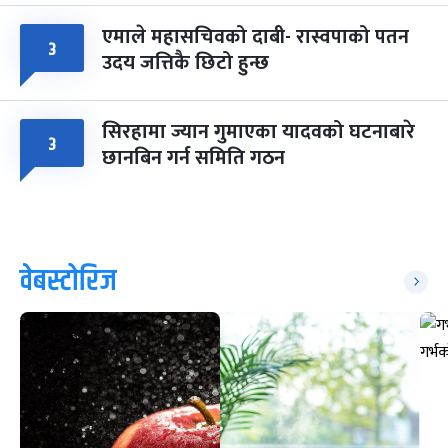
एमाले महासचिवको दाबी- रास्वपाको पतन
३
उदय जत्तिकै छिटो हुन्छ
सिरहामा ज्यान गुमाएका यादवको घटनाबारे
३
छानबिन गर्न समिति गठन
वेबस्टोरिज