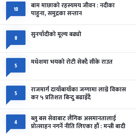
बाम माछाको रहस्यमय जीवन : नदीका
फागुपूर्णिमा
७ महिना बाँकी
८
१०
पाहुना, समुद्रका सन्तान
-
चैत्र ८, २०८३
Mar 22, 2027
सोम
सुनचाँदीको मूल्य बढ्यो
८
मधेशमा भयको रोटी सेक्दै सीके राउत
५
राजमार्ग दायाँबायाँका जग्गामा लाग्ने विकास
५
कर ५ प्रतिशत बिन्दु बढाइँदै
ब्लु बस सेवाबाट लैंगिक असमानतालाई
४
प्रोत्साहन नगर्ने नीति लिएका हौं : मन्त्री बादी