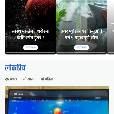
ग
स्वस्थ मान्छेको शरीरमा
एयर प्युरिफायर किन्नुअघि
भ
कति रगत हुन्छ ?
गर्ने ५ महत्त्वपूर्ण जाँच
7
STORIES
6
STORIES
लोकप्रिय
२४ घण्टा
यो साता
यो महिना