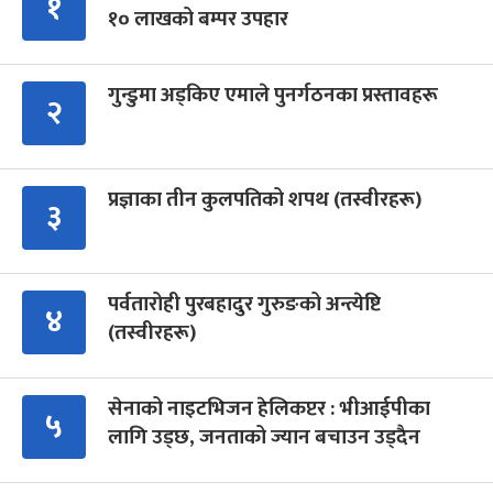
१
१० लाखको बम्पर उपहार
गुन्डुमा अड्किए एमाले पुनर्गठनका प्रस्तावहरू
२
प्रज्ञाका तीन कुलपतिको शपथ (तस्वीरहरू)
३
पर्वतारोही पुरबहादुर गुरुङको अन्त्येष्टि
४
(तस्वीरहरू)
सेनाको नाइटभिजन हेलिकप्टर : भीआईपीका
५
लागि उड्छ, जनताको ज्यान बचाउन उड्दैन