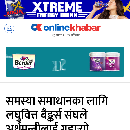
Skip
to
२३ साउन २०८३, शनिबार
content
समस्या समाधानका लागि
लघुवित्त बैङ्कर्स संघले
अर्थमन्त्रीलाई गुहार्‍यो