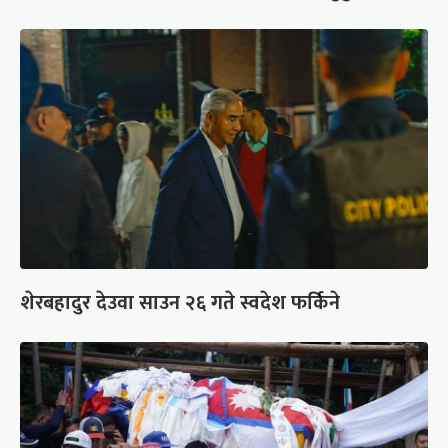
शेरबहादुर देउवा साउन २६ गते स्वदेश फर्किने