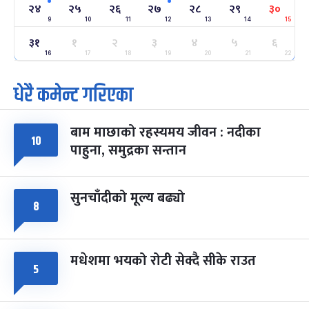
-
फाल्गुन २४, २०८३
Mar 8, 2027
सोम
२४
२५
२६
२७
२८
२९
३०
9
10
11
12
13
14
15
ग्याल्पो ल्होसार
७ महिना बाँकी
२५
३१
१
२
३
४
५
६
-
फाल्गुन २५, २०८३
Mar 9, 2027
मंगल
16
17
18
19
20
21
22
धेरै कमेन्ट गरिएका
पूर्णिमा व्रत
७ महिना बाँकी
७
-
चैत्र ७, २०८३
Mar 21, 2027
आइत
बाम माछाको रहस्यमय जीवन : नदीका
फागुपूर्णिमा
७ महिना बाँकी
८
१०
पाहुना, समुद्रका सन्तान
-
चैत्र ८, २०८३
Mar 22, 2027
सोम
सुनचाँदीको मूल्य बढ्यो
८
मधेशमा भयको रोटी सेक्दै सीके राउत
५