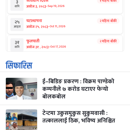
संविधान दिवस
१ महिना बाँकी
३
-
असोज ३, २०८३
Sep 19, 2026
शनि
घटस्थापना
२ महिना बाँकी
२५
-
असोज २५, २०८३
Oct 11, 2026
आइत
फूलपाती
२ महिना बाँकी
३१
-
असोज ३१ , २०८३
Oct 17, 2026
शनि
कार्तिक सङ्क्रान्ति
२ महिना बाँकी
१
सिफारिस
-
कार्तिक १, २०८३
Oct 18, 2026
आइत
ई–बिडिङ प्रकरण : विक्रम पाण्डेको
महानवमी
२ महिना बाँकी
३
-
कम्पनीले ७ करोड घटाएर फेर्‍यो
कार्तिक ३, २०८३
Oct 20, 2026
मंगल
बोलकबोल
विजयादशमी
२ महिना बाँकी
४
-
कार्तिक ४, २०८३
Oct 21, 2026
बुध
टेन्टमा उकुसमुकुस सुकुमवासी :
तत्काललाई ठिक, भविष्य अनिश्चित
पापा‌ङ्कुशा एकादशी व्रत
२ महिना बाँकी
५
-
कार्तिक ५, २०८३
Oct 22, 2026
बिहि