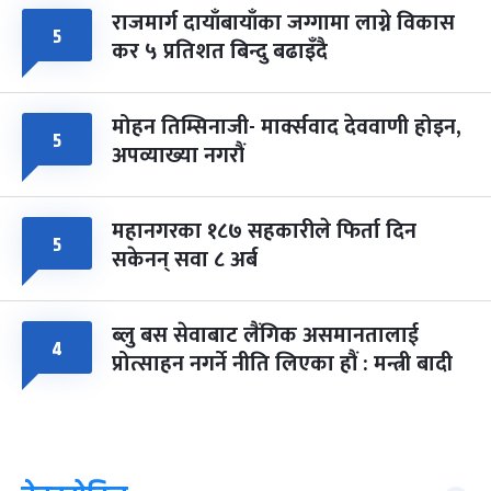
राजमार्ग दायाँबायाँका जग्गामा लाग्ने विकास
५
कर ५ प्रतिशत बिन्दु बढाइँदै
मोहन तिम्सिनाजी- मार्क्सवाद देववाणी होइन,
५
अपव्याख्या नगरौं
महानगरका १८७ सहकारीले फिर्ता दिन
५
सकेनन् सवा ८ अर्ब
ब्लु बस सेवाबाट लैंगिक असमानतालाई
४
प्रोत्साहन नगर्ने नीति लिएका हौं : मन्त्री बादी