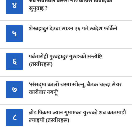
अब सर्वोच्चले कसरी गर्छ कांग्रेस विवादको
४
सुनुवाइ ?
शेरबहादुर देउवा साउन २६ गते स्वदेश फर्किने
५
पर्वतारोही पुरबहादुर गुरुङको अन्त्येष्टि
६
(तस्वीरहरू)
‘संसद्‍मा कालो चस्मा खोल्नू, बैठक चल्दा सेयर
७
कारोबार नगर्नू’
ब्रोड पिकमा ज्यान गुमाएका युक्तको शव काठमाडौं
८
ल्याइयो (तस्वीरहरू)