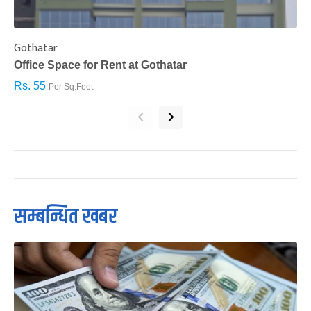
Gothatar
S
Office Space for Rent at Gothatar
H
Rs. 55
R
Per Sq.Feet
‹
›
सम्बन्धित खबर