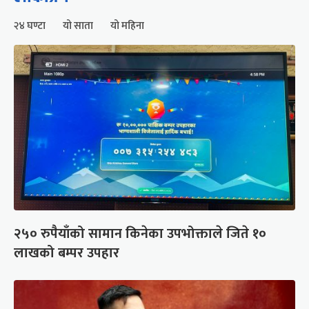
२४ घण्टा
यो साता
यो महिना
२५० रुपैयाँको सामान किनेका उपभोक्ताले जिते १०
लाखको बम्पर उपहार