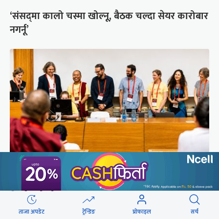
‘संसद्‍मा कालो चस्मा खोल्नू, बैठक चल्दा सेयर कारोबार
नगर्नू’
सुरक्षा रिपोर्ट : प्राज्ञिक आवरणमा तिब्बत पक्षीय भाष्य
निर्माणको योजना
ताजा अपडेट
ट्रेन्डिङ
प्रोफाइल
सर्च