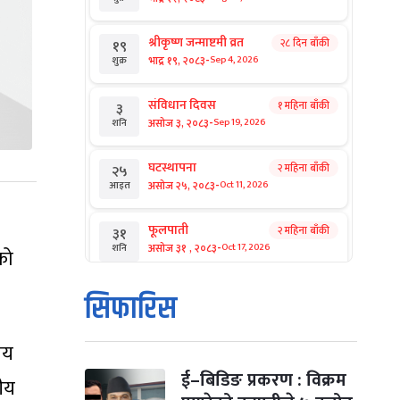
श्रीकृष्ण जन्माष्टमी व्रत
२८ दिन बाँकी
१९
-
भाद्र १९, २०८३
Sep 4, 2026
शुक्र
संविधान दिवस
१ महिना बाँकी
३
-
असोज ३, २०८३
Sep 19, 2026
शनि
घटस्थापना
२ महिना बाँकी
२५
-
असोज २५, २०८३
Oct 11, 2026
आइत
फूलपाती
२ महिना बाँकी
३१
-
असोज ३१ , २०८३
Oct 17, 2026
शनि
को
कार्तिक सङ्क्रान्ति
२ महिना बाँकी
१
सिफारिस
-
कार्तिक १, २०८३
Oct 18, 2026
आइत
ीय
महानवमी
२ महिना बाँकी
३
-
कार्तिक ३, २०८३
Oct 20, 2026
मंगल
ई–बिडिङ प्रकरण : विक्रम
तीय