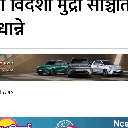
ो विदेशी मुद्रा सञ्च
न्ने
े १६:५०