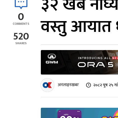
३२ खर्ब नाघ्य
0
वस्तु आयात धा
COMMENTS
520
SHARES
अनलाइनखबर
२०८२ पुष २५ गत