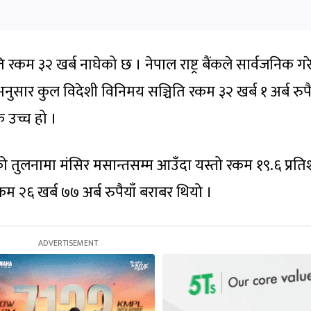
ति रकम ३२ खर्ब नाघेको छ । नेपाल राष्ट्र बैंकले सार्वजनिक ग
अनुसार कुल विदेशी विनिमय सञ्चिति रकम ३२ खर्ब १ अर्ब रुपै
 उच्च हो ।
ो तुलनामा मंसिर मसान्तसम्म आउँदा यस्तो रकम १९.६ प्रत
म २६ खर्ब ७७ अर्ब रुपैयाँ बराबर थियो ।