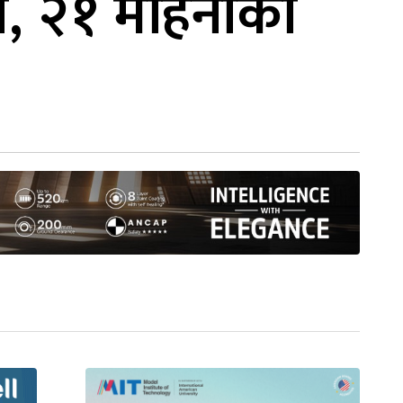
िति, २१ महिनाको