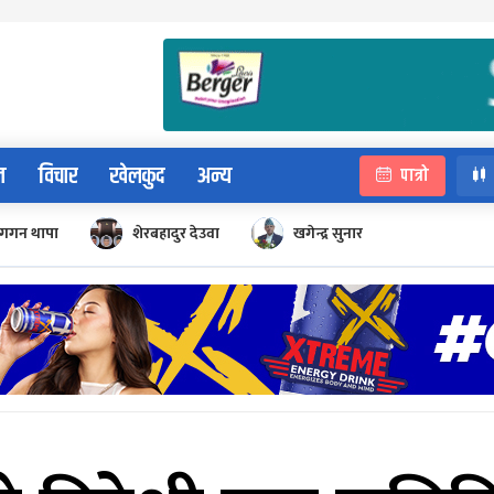
न
विचार
खेलकुद
अन्य
पात्रो
गगन थापा
शेरबहादुर देउवा
खगेन्द्र सुनार