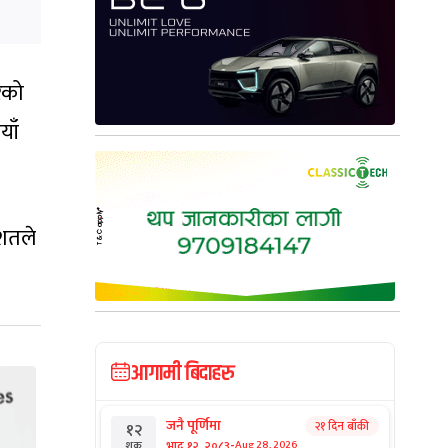
रेको
याँ
िशतले
आगामी बिदाहरु
जनै पूर्णिमा
२१ दिन बाँकी
१२
-
भाद्र १२, २०८३
Aug 28, 2026
शुक्र