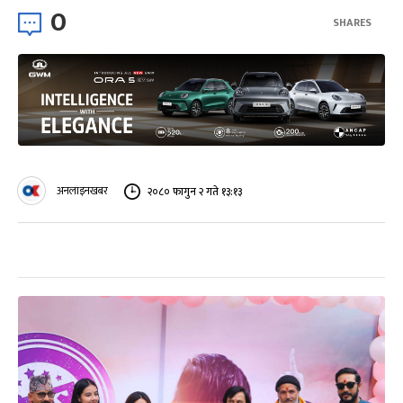
0
SHARES
अनलाइनखबर
२०८० फागुन २ गते १३:१३