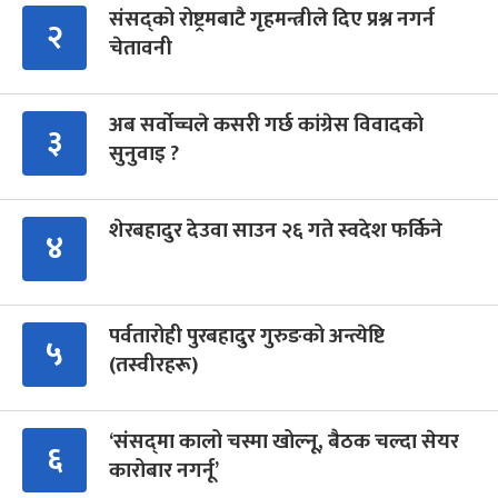
संसद्को रोष्ट्रमबाटै गृहमन्त्रीले दिए प्रश्न नगर्न
२
चेतावनी
अब सर्वोच्चले कसरी गर्छ कांग्रेस विवादको
३
सुनुवाइ ?
शेरबहादुर देउवा साउन २६ गते स्वदेश फर्किने
४
पर्वतारोही पुरबहादुर गुरुङको अन्त्येष्टि
५
(तस्वीरहरू)
‘संसद्‍मा कालो चस्मा खोल्नू, बैठक चल्दा सेयर
६
कारोबार नगर्नू’