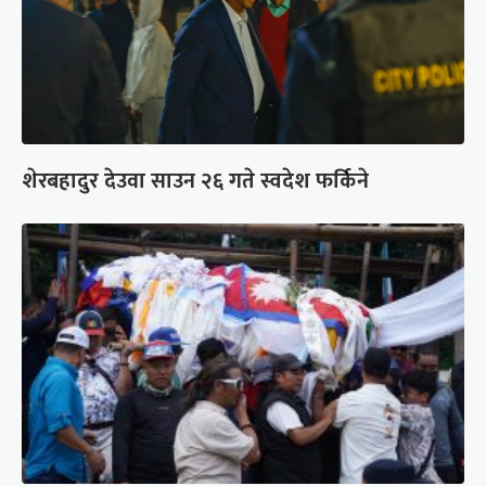
शेरबहादुर देउवा साउन २६ गते स्वदेश फर्किने