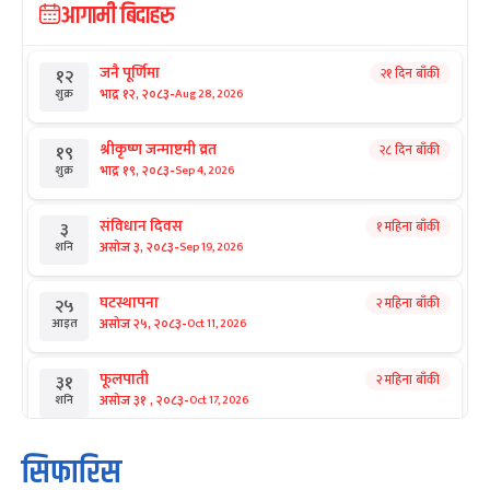
आगामी बिदाहरु
जनै पूर्णिमा
२१ दिन बाँकी
१२
-
भाद्र १२, २०८३
Aug 28, 2026
शुक्र
श्रीकृष्ण जन्माष्टमी व्रत
२८ दिन बाँकी
१९
-
भाद्र १९, २०८३
Sep 4, 2026
शुक्र
संविधान दिवस
१ महिना बाँकी
३
-
असोज ३, २०८३
Sep 19, 2026
शनि
घटस्थापना
२ महिना बाँकी
२५
-
असोज २५, २०८३
Oct 11, 2026
आइत
फूलपाती
२ महिना बाँकी
३१
-
असोज ३१ , २०८३
Oct 17, 2026
शनि
कार्तिक सङ्क्रान्ति
२ महिना बाँकी
१
सिफारिस
-
कार्तिक १, २०८३
Oct 18, 2026
आइत