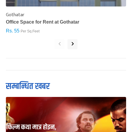
Gothatar
S
Office Space for Rent at Gothatar
H
Rs. 55
R
Per Sq.Feet
‹
›
सम्बन्धित खबर