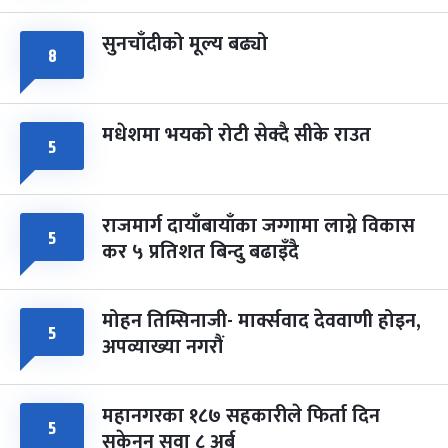
सुनचाँदीको मूल्य बढ्यो
८
मधेशमा भयको रोटी सेक्दै सीके राउत
५
राजमार्ग दायाँबायाँका जग्गामा लाग्ने विकास
५
कर ५ प्रतिशत बिन्दु बढाइँदै
मोहन तिम्सिनाजी- मार्क्सवाद देववाणी होइन,
५
अपव्याख्या नगरौं
महानगरका १८७ सहकारीले फिर्ता दिन
५
सकेनन् सवा ८ अर्ब