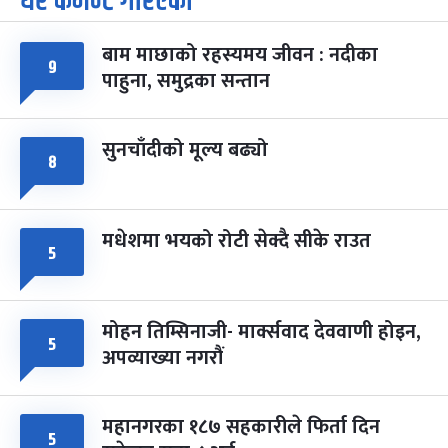
धेरै कमेन्ट गरिएका
७
-
चैत्र ७, २०८३
Mar 21, 2027
आइत
बाम माछाको रहस्यमय जीवन : नदीका
९
फागुपूर्णिमा
७ महिना बाँकी
८
पाहुना, समुद्रका सन्तान
-
चैत्र ८, २०८३
Mar 22, 2027
सोम
सुनचाँदीको मूल्य बढ्यो
८
मधेशमा भयको रोटी सेक्दै सीके राउत
५
मोहन तिम्सिनाजी- मार्क्सवाद देववाणी होइन,
५
अपव्याख्या नगरौं
महानगरका १८७ सहकारीले फिर्ता दिन
५