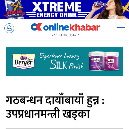
Skip
to
२२ साउन २०८३, शुक्रबार
content
गठबन्धन दायाँबायाँ हुन्न :
उपप्रधानमन्त्री खड्का