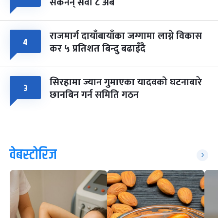
सकेनन् सवा ८ अर्ब
राजमार्ग दायाँबायाँका जग्गामा लाग्ने विकास
४
कर ५ प्रतिशत बिन्दु बढाइँदै
सिरहामा ज्यान गुमाएका यादवको घटनाबारे
३
छानबिन गर्न समिति गठन
वेबस्टोरिज