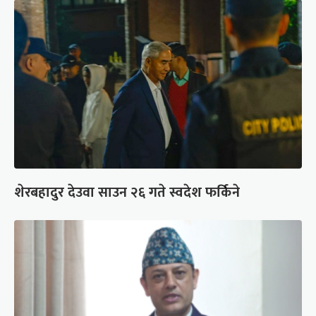
शेरबहादुर देउवा साउन २६ गते स्वदेश फर्किने