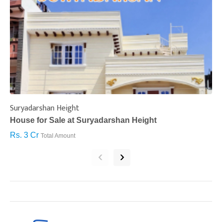
Suryadarshan Height
L
House for Sale at Suryadarshan Height
H
Rs. 3 Cr
R
Total Amount
‹
›