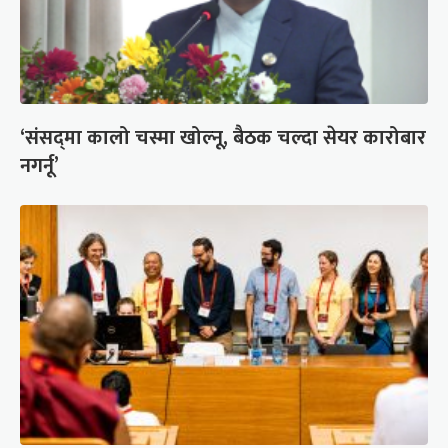
‘संसद्‍मा कालो चस्मा खोल्नू, बैठक चल्दा सेयर कारोबार
नगर्नू’