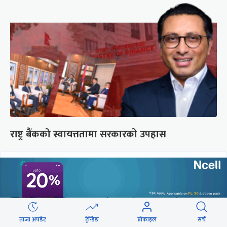
राष्ट्र बैंकको स्वायत्ततामा सरकारको उपहास
छुटाउनुभयो कि ?
संसद्लाई टेर्दैनन् प्रधानमन्त्री, लाचार
छन् सभामुख
ताजा अपडेट
ट्रेन्डिङ
प्रोफाइल
सर्च