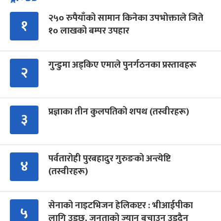
२५० रुपैयाँको सामान किनेका उपभोक्ताले जिते
१
१० लाखको बम्पर उपहार
गुन्डुमा अड्किए एमाले पुनर्गठनका प्रस्तावहरू
२
प्रज्ञाका तीन कुलपतिको शपथ (तस्वीरहरू)
३
पर्वतारोही पुरबहादुर गुरुङको अन्त्येष्टि
४
(तस्वीरहरू)
सेनाको नाइटभिजन हेलिकप्टर : भीआईपीका
५
लागि उड्छ, जनताको ज्यान बचाउन उड्दैन