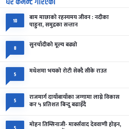
धेरै कमेन्ट गरिएका
७
-
चैत्र ७, २०८३
Mar 21, 2027
आइत
बाम माछाको रहस्यमय जीवन : नदीका
फागुपूर्णिमा
१०
७ महिना बाँकी
८
पाहुना, समुद्रका सन्तान
-
चैत्र ८, २०८३
Mar 22, 2027
सोम
सुनचाँदीको मूल्य बढ्यो
८
मधेशमा भयको रोटी सेक्दै सीके राउत
५
राजमार्ग दायाँबायाँका जग्गामा लाग्ने विकास
५
कर ५ प्रतिशत बिन्दु बढाइँदै
मोहन तिम्सिनाजी- मार्क्सवाद देववाणी होइन,
५