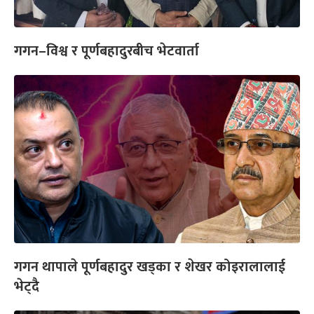
गगन–विश्व र पूर्णबहादुरबीच भेटवार्ता
गगन थापाले पूर्णबहादुर खड्का र शेखर कोइरालालाई
भेट्दै