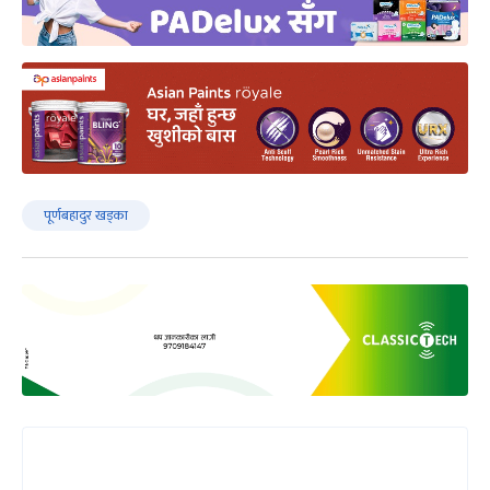
पूर्णबहादुर खड्का