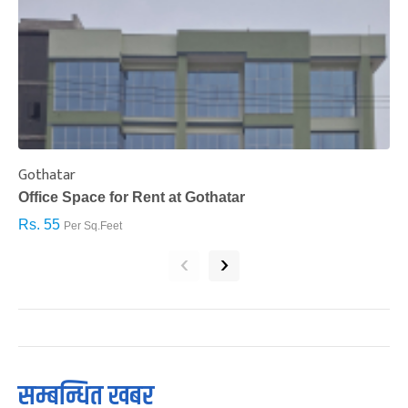
Gothatar
S
Office Space for Rent at Gothatar
H
Rs. 55
R
Per Sq.Feet
‹
›
सम्बन्धित खबर