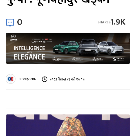
0
1.9K
SHARES
अनलाइनखबर
२०८३ वैशाख २९ गते १५:०५