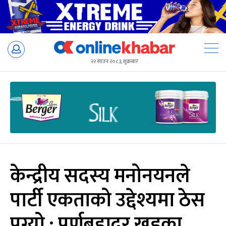
Skip
to
२२ साउन २०८३, शुक्रबार
content
केन्द्रीय सदस्य मनोनयनले
पार्टी एकताको उद्देश्यमा ठेस
पुग्यो : पूर्णबहादुर खड्का