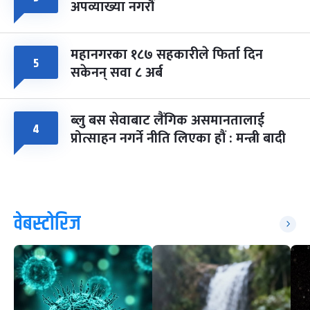
अपव्याख्या नगरौं
महानगरका १८७ सहकारीले फिर्ता दिन
५
सकेनन् सवा ८ अर्ब
ब्लु बस सेवाबाट लैंगिक असमानतालाई
४
प्रोत्साहन नगर्ने नीति लिएका हौं : मन्त्री बादी
वेबस्टोरिज