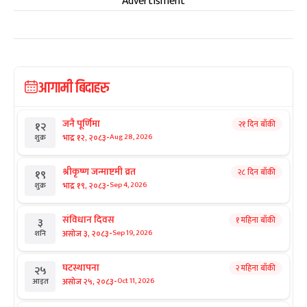
Advertisment
आगामी बिदाहरु
जनै पूर्णिमा
२१ दिन बाँकी
१२
-
भाद्र १२, २०८३
Aug 28, 2026
शुक्र
श्रीकृष्ण जन्माष्टमी व्रत
२८ दिन बाँकी
१९
-
भाद्र १९, २०८३
Sep 4, 2026
शुक्र
संविधान दिवस
१ महिना बाँकी
३
-
असोज ३, २०८३
Sep 19, 2026
शनि
घटस्थापना
२ महिना बाँकी
२५
-
असोज २५, २०८३
Oct 11, 2026
आइत