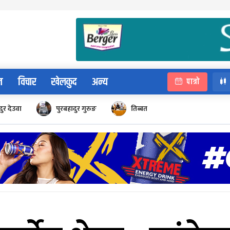
न
विचार
खेलकुद
अन्य
पात्रो
ुर देउवा
पुरबहादुर गुरुङ
तिब्बत