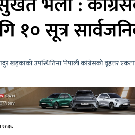
र्खेत भेला : कांग्रेस
 १० सूत्र सार्वजनि
दुर खड्काको उपस्थितिमा ‘नेपाली कांग्रेसको वृहत्तर एकता 
े २१:३७