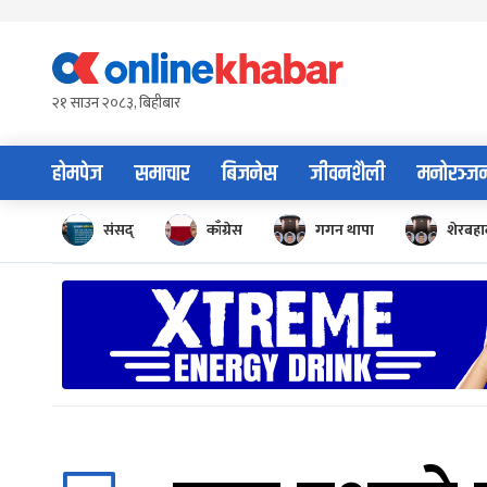
Skip
to
content
२१ साउन २०८३, बिहीबार
होमपेज
समाचार
बिजनेस
जीवनशैली
मनोरञ्ज
संसद्
काँग्रेस
गगन थापा
शेरबहाद