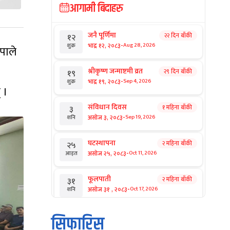
आगामी बिदाहरु
जनै पूर्णिमा
२२ दिन बाँकी
१२
-
भाद्र १२, २०८३
Aug 28, 2026
शुक्र
पाले
श्रीकृष्ण जन्माष्टमी व्रत
२९ दिन बाँकी
१९
-
भाद्र १९, २०८३
Sep 4, 2026
शुक्र
 ।
संविधान दिवस
१ महिना बाँकी
३
-
असोज ३, २०८३
Sep 19, 2026
शनि
घटस्थापना
२ महिना बाँकी
२५
-
असोज २५, २०८३
Oct 11, 2026
आइत
फूलपाती
२ महिना बाँकी
३१
-
असोज ३१ , २०८३
Oct 17, 2026
शनि
कार्तिक सङ्क्रान्ति
२ महिना बाँकी
१
सिफारिस
-
कार्तिक १, २०८३
Oct 18, 2026
आइत