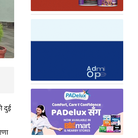
ो दुई
ारणा