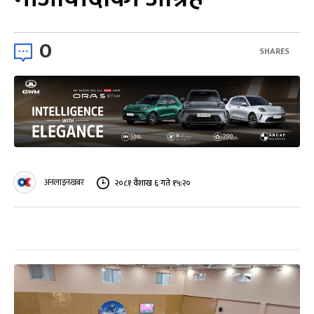
0
SHARES
अनलाइनखबर
२०८१ वैशाख ६ गते १५:२०