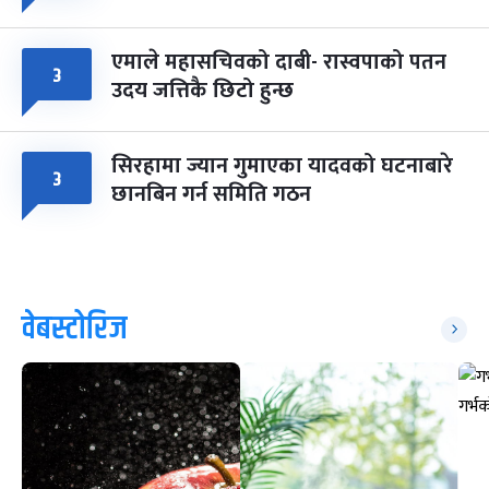
एमाले महासचिवको दाबी- रास्वपाको पतन
३
उदय जत्तिकै छिटो हुन्छ
सिरहामा ज्यान गुमाएका यादवको घटनाबारे
३
छानबिन गर्न समिति गठन
वेबस्टोरिज