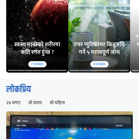
ग
स्वस्थ मान्छेको शरीरमा
एयर प्युरिफायर किन्नुअघि
भ
कति रगत हुन्छ ?
गर्ने ५ महत्त्वपूर्ण जाँच
7
STORIES
6
STORIES
लोकप्रिय
२४ घण्टा
यो साता
यो महिना