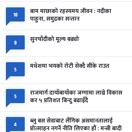
बाम माछाको रहस्यमय जीवन : नदीका
फागुपूर्णिमा
७ महिना बाँकी
८
१०
पाहुना, समुद्रका सन्तान
-
चैत्र ८, २०८३
Mar 22, 2027
सोम
सुनचाँदीको मूल्य बढ्यो
८
मधेशमा भयको रोटी सेक्दै सीके राउत
५
राजमार्ग दायाँबायाँका जग्गामा लाग्ने विकास
५
कर ५ प्रतिशत बिन्दु बढाइँदै
ब्लु बस सेवाबाट लैंगिक असमानतालाई
४
प्रोत्साहन नगर्ने नीति लिएका हौं : मन्त्री बादी