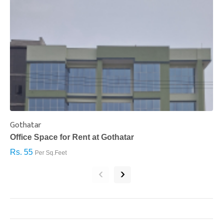
Gothatar
S
Office Space for Rent at Gothatar
H
Rs. 55
R
Per Sq.Feet
‹
›