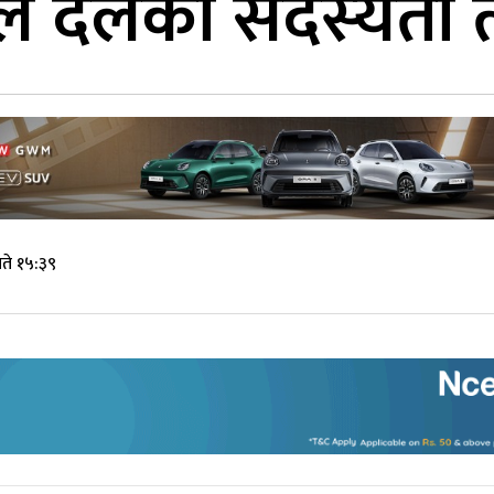
 दलको सदस्‍यता त्याग
ते १५:३९