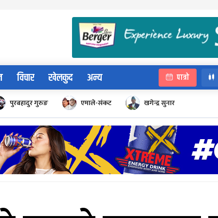
न
विचार
खेलकुद
अन्य
पात्रो
पुरबहादुर गुरुङ
एमाले-संकट
खगेन्द्र सुनार