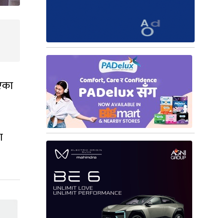
िएका
ा