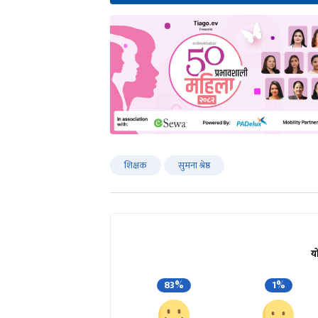
शिक्षक
सुमना श्रेष्ठ
य
83%
1%