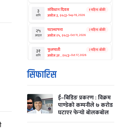
संविधान दिवस
१ महिना बाँकी
३
-
असोज ३, २०८३
Sep 19, 2026
शनि
घटस्थापना
२ महिना बाँकी
२५
-
असोज २५, २०८३
Oct 11, 2026
आइत
फूलपाती
२ महिना बाँकी
३१
-
असोज ३१ , २०८३
Oct 17, 2026
शनि
कार्तिक सङ्क्रान्ति
२ महिना बाँकी
१
सिफारिस
-
कार्तिक १, २०८३
Oct 18, 2026
आइत
महानवमी
२ महिना बाँकी
३
-
कार्तिक ३, २०८३
Oct 20, 2026
मंगल
ई–बिडिङ प्रकरण : विक्रम
पाण्डेको कम्पनीले ७ करोड
विजयादशमी
२ महिना बाँकी
४
घटाएर फेर्‍यो बोलकबोल
-
कार्तिक ४, २०८३
Oct 21, 2026
बुध
ी