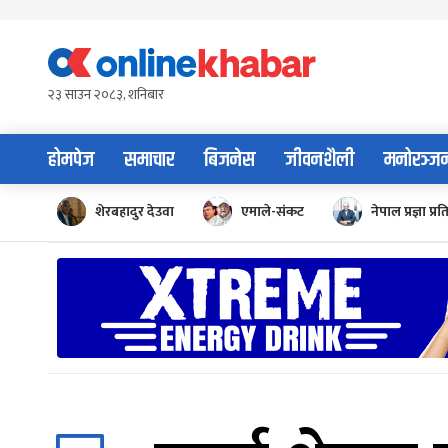
Skip
to
content
२३ साउन २०८३, शनिबार
होमपेज
समाचार
बिजनेस
जीवनशैली
मनोरञ्ज
शेरबहादुर देउवा
एमाले-संकट
नेपाल प्रज्ञा प्रत