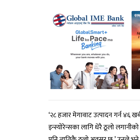
‘२८ हजार मेगावाट उत्पादन गर्न ४६ खर्ब
इन्स्योरेन्सका लागि धेरै ठूलो लगानी
पनि त्यतिकै ठूलो अवसर छ,’ उनले भने