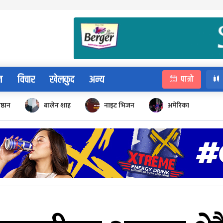
न
विचार
खेलकुद
अन्य
पात्रो
िष्ठान
बालेन शाह
नाइट भिजन
अमेरिका