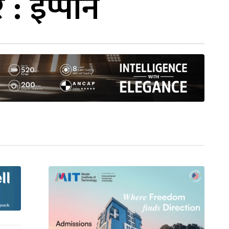
 : इप्पान