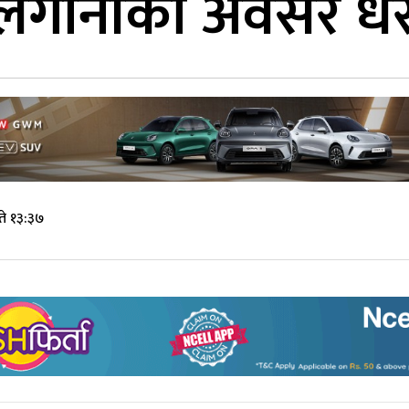
मा लगानीका अवसर धेरै
ते १३:३७