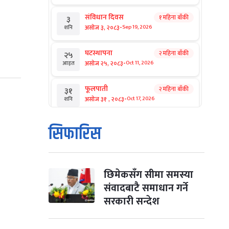
संविधान दिवस
१ महिना बाँकी
३
-
असोज ३, २०८३
Sep 19, 2026
शनि
घटस्थापना
२ महिना बाँकी
२५
-
असोज २५, २०८३
Oct 11, 2026
आइत
फूलपाती
२ महिना बाँकी
३१
-
असोज ३१ , २०८३
Oct 17, 2026
शनि
कार्तिक सङ्क्रान्ति
२ महिना बाँकी
१
सिफारिस
-
कार्तिक १, २०८३
Oct 18, 2026
आइत
महानवमी
२ महिना बाँकी
३
-
कार्तिक ३, २०८३
Oct 20, 2026
मंगल
छिमेकसँग सीमा समस्या
संवादबाटै समाधान गर्ने
विजयादशमी
२ महिना बाँकी
४
सरकारी सन्देश
-
कार्तिक ४, २०८३
Oct 21, 2026
बुध