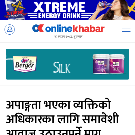
Skip
to
२२ साउन २०८३, शुक्रबार
content
अपाङ्गता भएका व्यक्तिको
अधिकारका लागि समावेशी
आवाज उठाउनुपर्ने माग