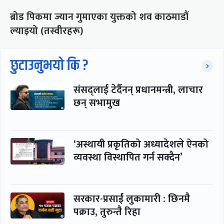
ब्रोड पिकमा ज्यान गुमाएका युक्तको शव काठमाडौं
ल्याइयो (तस्वीरहरू)
छुटाउनुभयो कि ?
संसद्लाई टेर्दैनन् प्रधानमन्त्री, लाचार
छन् सभामुख
‘अस्थायी प्रकृतिको अध्यादेशले ऐनको
व्यवस्था विस्थापित गर्न सक्दैन’
सरकार-प्रसाईं लुकामारी : छिनमै
पक्राउ, तुरुन्तै रिहा