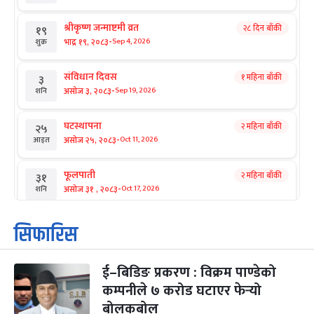
श्रीकृष्ण जन्माष्टमी व्रत
२८ दिन बाँकी
१९
-
भाद्र १९, २०८३
Sep 4, 2026
शुक्र
संविधान दिवस
१ महिना बाँकी
३
-
असोज ३, २०८३
Sep 19, 2026
शनि
घटस्थापना
२ महिना बाँकी
२५
-
असोज २५, २०८३
Oct 11, 2026
आइत
फूलपाती
२ महिना बाँकी
३१
-
असोज ३१ , २०८३
Oct 17, 2026
शनि
कार्तिक सङ्क्रान्ति
२ महिना बाँकी
१
सिफारिस
-
कार्तिक १, २०८३
Oct 18, 2026
आइत
ई–बिडिङ प्रकरण : विक्रम पाण्डेको
महानवमी
२ महिना बाँकी
३
-
कम्पनीले ७ करोड घटाएर फेर्‍यो
कार्तिक ३, २०८३
Oct 20, 2026
मंगल
बोलकबोल