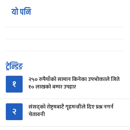
यो पनि
ट्रेन्डिङ
२५० रुपैयाँको सामान किनेका उपभोक्ताले जिते
१
१० लाखको बम्पर उपहार
संसद्को रोष्ट्रमबाटै गृहमन्त्रीले दिए प्रश्न नगर्न
२
चेतावनी