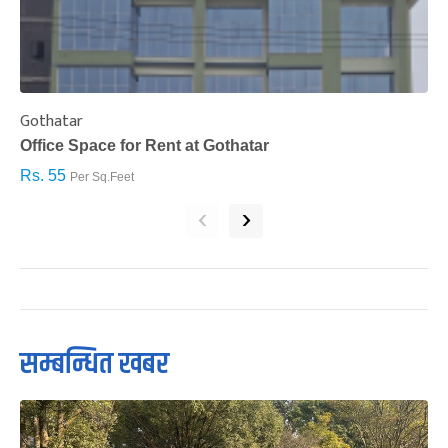
Gothatar
S
Office Space for Rent at Gothatar
H
Rs. 55
R
Per Sq.Feet
‹
›
सम्बन्धित खबर