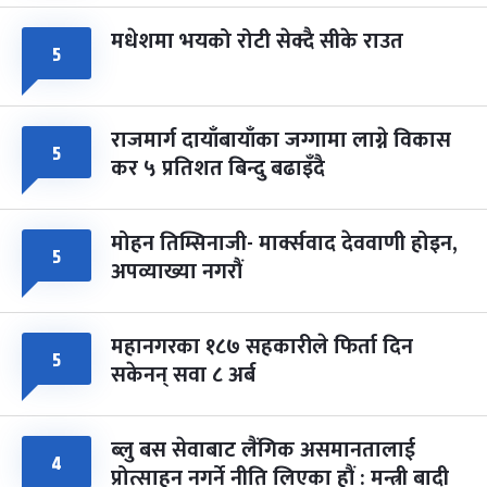
मधेशमा भयको रोटी सेक्दै सीके राउत
५
राजमार्ग दायाँबायाँका जग्गामा लाग्ने विकास
५
कर ५ प्रतिशत बिन्दु बढाइँदै
मोहन तिम्सिनाजी- मार्क्सवाद देववाणी होइन,
५
अपव्याख्या नगरौं
महानगरका १८७ सहकारीले फिर्ता दिन
५
सकेनन् सवा ८ अर्ब
ब्लु बस सेवाबाट लैंगिक असमानतालाई
४
प्रोत्साहन नगर्ने नीति लिएका हौं : मन्त्री बादी