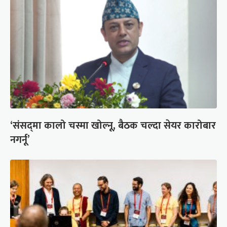
‘संसद्‍मा कालो चस्मा खोल्नू, बैठक चल्दा सेयर कारोबार
नगर्नू’