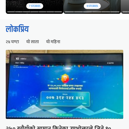
7
STORIES
6
STORIES
लोकप्रिय
२४ घण्टा
यो साता
यो महिना
२५० रुपैयाँको सामान किनेका उपभोक्ताले जिते १०