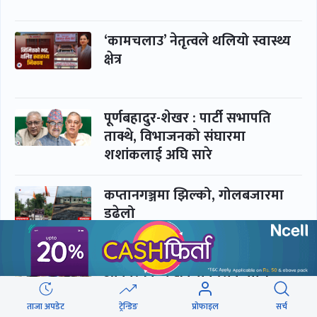
‘कामचलाउ’ नेतृत्वले थलियो स्वास्थ्य
क्षेत्र
पूर्णबहादुर-शेखर : पार्टी सभापति
ताक्थे, विभाजनको संघारमा
शशांकलाई अघि सारे
कप्तानगञ्जमा झिल्को, गोलबजारमा
डढेलो
आकस्मिक कक्ष चिकित्सकमाथि
हातपातको ‘हटस्पट’
ताजा अपडेट
ट्रेन्डिङ
प्रोफाइल
सर्च