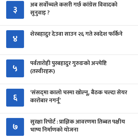
अब सर्वोच्चले कसरी गर्छ कांग्रेस विवादको
३
सुनुवाइ ?
शेरबहादुर देउवा साउन २६ गते स्वदेश फर्किने
४
पर्वतारोही पुरबहादुर गुरुङको अन्त्येष्टि
५
(तस्वीरहरू)
‘संसद्‍मा कालो चस्मा खोल्नू, बैठक चल्दा सेयर
६
कारोबार नगर्नू’
सुरक्षा रिपोर्ट : प्राज्ञिक आवरणमा तिब्बत पक्षीय
७
भाष्य निर्माणको योजना