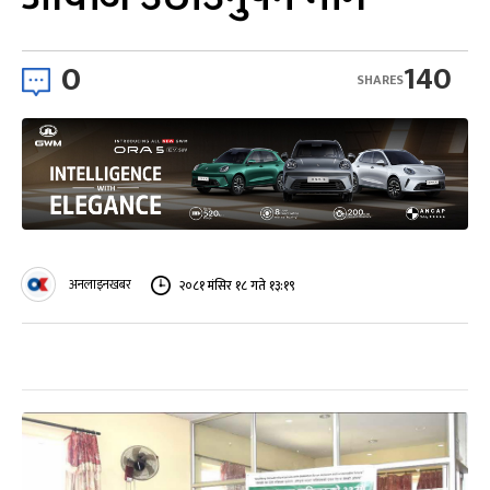
0
140
SHARES
अनलाइनखबर
२०८१ मंसिर १८ गते १३:१९