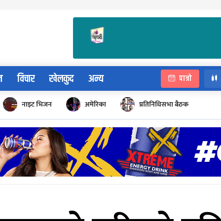
न
विचार
खेलकुद
अन्य
पात्रो
नाइट भिजन
अमेरिका
प्रतिनिधिसभा बैठक