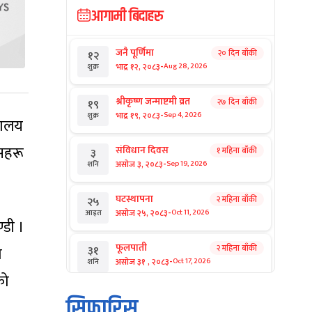
आगामी बिदाहरु
जनै पूर्णिमा
२० दिन बाँकी
१२
-
भाद्र १२, २०८३
Aug 28, 2026
शुक्र
श्रीकृष्ण जन्माष्टमी व्रत
२७ दिन बाँकी
१९
-
भाद्र १९, २०८३
Sep 4, 2026
शुक्र
िमालय
ासहरू
संविधान दिवस
१ महिना बाँकी
३
-
असोज ३, २०८३
Sep 19, 2026
शनि
घटस्थापना
२ महिना बाँकी
२५
-
असोज २५, २०८३
Oct 11, 2026
आइत
्डी ।
फूलपाती
२ महिना बाँकी
३१
ो
-
असोज ३१ , २०८३
Oct 17, 2026
शनि
को
कार्तिक सङ्क्रान्ति
२ महिना बाँकी
१
सिफारिस
-
कार्तिक १, २०८३
Oct 18, 2026
आइत