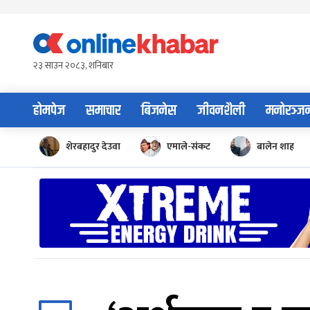
Skip
to
content
२३ साउन २०८३, शनिबार
होमपेज
समाचार
बिजनेस
जीवनशैली
मनोरञ्ज
शेरबहादुर देउवा
एमाले-संकट
बालेन शाह