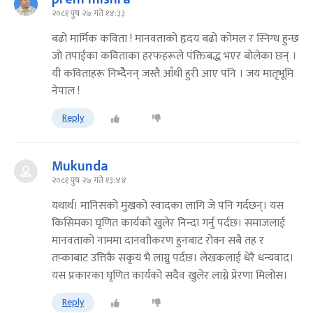
२०८१ पुष २७ गते १४:३३
बढो मार्मिक कविता ! मानवताको हृदय बढो कोमल र स्निग्ध हुन्छ
जो तपाईका कविताका हरफहरूले पंक्तिबद्ध भएर बोलेका छन् ।
यी कविताहरू निभ्दैेनन् जस्तै आँधी हुरी आए पनि । जय मातृभूमि
नेपाल !
Reply
Mukunda
२०८१ पुष २७ गते १३:४४
यथार्थ। मानिसको मुखको स्वादका लागि जे पनि गर्दछन्। यस
किसिमका घृणित कार्यको खुलेर निन्दा गर्नु पर्दछ। समाजलाई
मानवताको नाममा दानवाीकरण हुनबाट रोक्न सबै तह र
तप्काबाट उत्तिकै सकृय भै लाग्नु पर्दछ। लेखकलाई धेरै धन्यवाद।
यस प्रकारका घृणित कार्यको सदैव खुलेर लाग्ने प्रेरणा मिलोस।
Reply