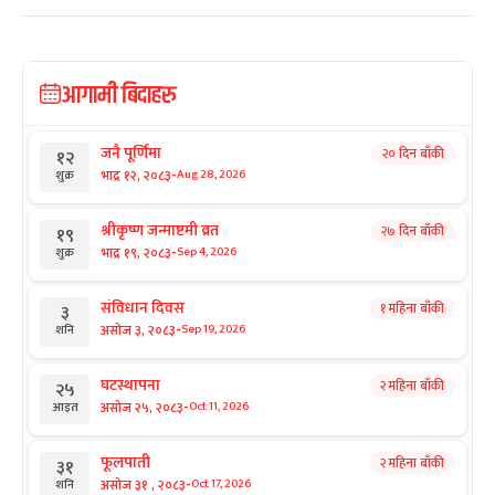
आगामी बिदाहरु
जनै पूर्णिमा
२० दिन बाँकी
१२
-
भाद्र १२, २०८३
Aug 28, 2026
शुक्र
श्रीकृष्ण जन्माष्टमी व्रत
२७ दिन बाँकी
१९
-
भाद्र १९, २०८३
Sep 4, 2026
शुक्र
संविधान दिवस
१ महिना बाँकी
३
-
असोज ३, २०८३
Sep 19, 2026
शनि
घटस्थापना
२ महिना बाँकी
२५
-
असोज २५, २०८३
Oct 11, 2026
आइत
फूलपाती
२ महिना बाँकी
३१
-
असोज ३१ , २०८३
Oct 17, 2026
शनि