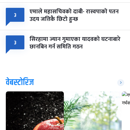
एमाले महासचिवको दाबी- रास्वपाको पतन
३
उदय जत्तिकै छिटो हुन्छ
सिरहामा ज्यान गुमाएका यादवको घटनाबारे
३
छानबिन गर्न समिति गठन
वेबस्टोरिज