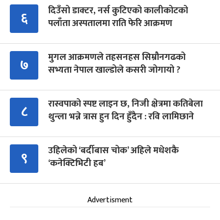
दिउँसो डाक्टर, नर्स कुटिएको कालीकोटको
६
पलाँता अस्पतालमा राति फेरि आक्रमण
मुगल आक्रमणले तहसनहस सिम्रौनगढको
७
सभ्यता नेपाल खाल्डोले कसरी जोगायो ?
रास्वपाको स्पष्ट लाइन छ, निजी क्षेत्रमा कतिबेला
८
थुन्ला भन्ने त्रास हुन दिन हुँदैन : रवि लामिछाने
उहिलेको ‘बर्दीबास चोक’ अहिले मधेशकै
९
‘कनेक्टिभिटी हब’
Advertisment