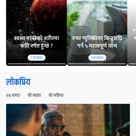
ग
स्वस्थ मान्छेको शरीरमा
एयर प्युरिफायर किन्नुअघि
भ
कति रगत हुन्छ ?
गर्ने ५ महत्त्वपूर्ण जाँच
7
STORIES
6
STORIES
लोकप्रिय
२४ घण्टा
यो साता
यो महिना