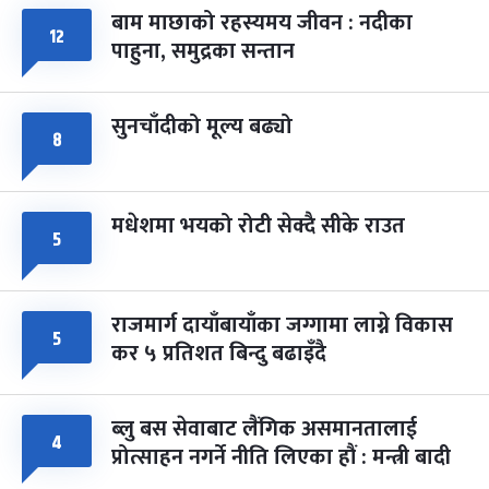
बाम माछाको रहस्यमय जीवन : नदीका
फागुपूर्णिमा
७ महिना बाँकी
८
१२
पाहुना, समुद्रका सन्तान
-
चैत्र ८, २०८३
Mar 22, 2027
सोम
सुनचाँदीको मूल्य बढ्यो
८
मधेशमा भयको रोटी सेक्दै सीके राउत
५
राजमार्ग दायाँबायाँका जग्गामा लाग्ने विकास
५
कर ५ प्रतिशत बिन्दु बढाइँदै
ब्लु बस सेवाबाट लैंगिक असमानतालाई
४
प्रोत्साहन नगर्ने नीति लिएका हौं : मन्त्री बादी