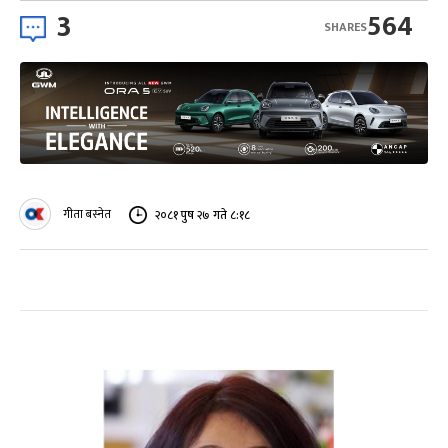
3
564
SHARES
गीता बस्नेत
२०८१ पुष २७ गते ८:१८