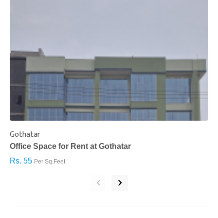
Gothatar
S
Office Space for Rent at Gothatar
H
Rs. 55
R
Per Sq.Feet
‹
›