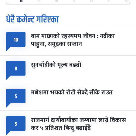
-
फाल्गुन २५, २०८३
Mar 9, 2027
मंगल
16
17
18
19
20
21
22
धेरै कमेन्ट गरिएका
पूर्णिमा व्रत
७ महिना बाँकी
७
-
चैत्र ७, २०८३
Mar 21, 2027
आइत
बाम माछाको रहस्यमय जीवन : नदीका
फागुपूर्णिमा
७ महिना बाँकी
८
१०
पाहुना, समुद्रका सन्तान
-
चैत्र ८, २०८३
Mar 22, 2027
सोम
सुनचाँदीको मूल्य बढ्यो
८
मधेशमा भयको रोटी सेक्दै सीके राउत
५
राजमार्ग दायाँबायाँका जग्गामा लाग्ने विकास
५
कर ५ प्रतिशत बिन्दु बढाइँदै