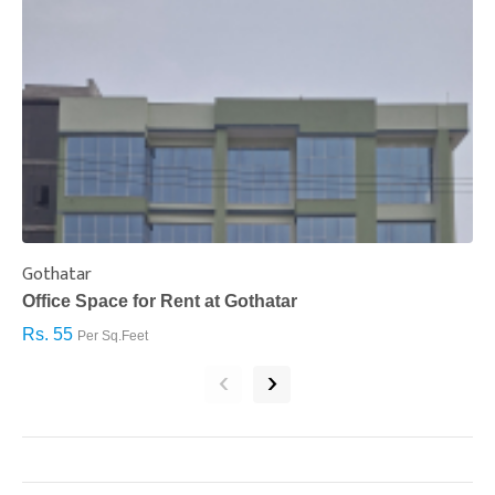
Gothatar
S
Office Space for Rent at Gothatar
H
Rs. 55
R
Per Sq.Feet
‹
›