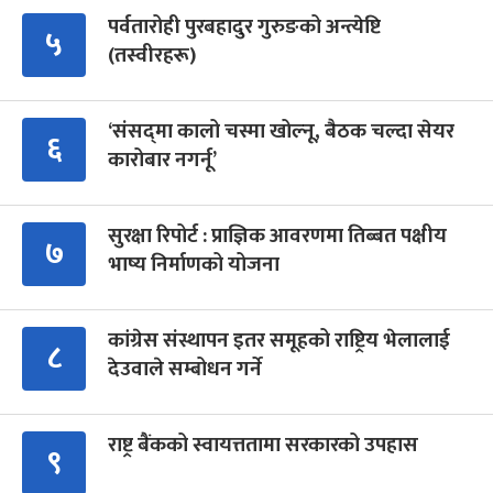
पर्वतारोही पुरबहादुर गुरुङको अन्त्येष्टि
५
(तस्वीरहरू)
‘संसद्‍मा कालो चस्मा खोल्नू, बैठक चल्दा सेयर
६
कारोबार नगर्नू’
सुरक्षा रिपोर्ट : प्राज्ञिक आवरणमा तिब्बत पक्षीय
७
भाष्य निर्माणको योजना
कांग्रेस संस्थापन इतर समूहको राष्ट्रिय भेलालाई
८
देउवाले सम्बोधन गर्ने
राष्ट्र बैंकको स्वायत्ततामा सरकारको उपहास
९