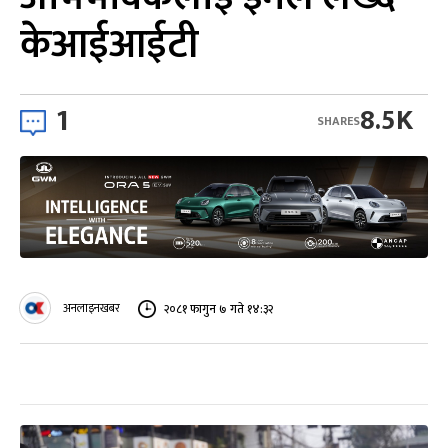
केआईआईटी
1
8.5K
SHARES
अनलाइनखबर
२०८१ फागुन ७ गते १४:३२