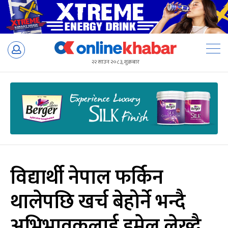
Skip
to
२२ साउन २०८३, शुक्रबार
content
विद्यार्थी नेपाल फर्किन
थालेपछि खर्च बेहोर्ने भन्दै
अभिभावकलाई इमेल लेख्दै