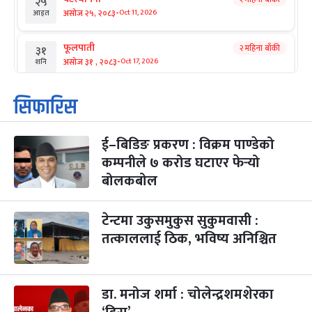
२५
-
असोज २५, २०८३
Oct 11, 2026
आइत
फूलपाती
२ महिना बाँकी
३१
-
असोज ३१ , २०८३
Oct 17, 2026
शनि
कार्तिक सङ्क्रान्ति
२ महिना बाँकी
१
सिफारिस
-
कार्तिक १, २०८३
Oct 18, 2026
आइत
ई–बिडिङ प्रकरण : विक्रम पाण्डेको
महानवमी
२ महिना बाँकी
३
-
कम्पनीले ७ करोड घटाएर फेर्‍यो
कार्तिक ३, २०८३
Oct 20, 2026
मंगल
बोलकबोल
विजयादशमी
२ महिना बाँकी
४
-
कार्तिक ४, २०८३
Oct 21, 2026
बुध
टेन्टमा उकुसमुकुस सुकुमवासी :
तत्काललाई ठिक, भविष्य अनिश्चित
पापा‌ङ्कुशा एकादशी व्रत
२ महिना बाँकी
५
-
कार्तिक ५, २०८३
Oct 22, 2026
बिहि
डा. मनोज शर्मा : चोलेन्द्रशमशेरका
कुकुर तिहार
३ महिना बाँकी
२२
-
कार्तिक २२, २०८३
Nov 8, 2026
आइत