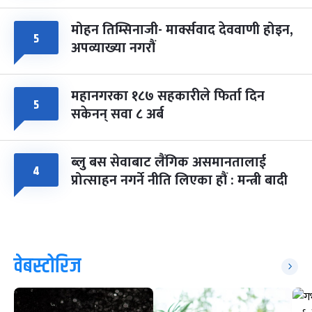
मोहन तिम्सिनाजी- मार्क्सवाद देववाणी होइन,
५
अपव्याख्या नगरौं
महानगरका १८७ सहकारीले फिर्ता दिन
५
सकेनन् सवा ८ अर्ब
ब्लु बस सेवाबाट लैंगिक असमानतालाई
४
प्रोत्साहन नगर्ने नीति लिएका हौं : मन्त्री बादी
वेबस्टोरिज