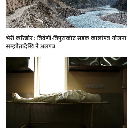
भेरी करिडोर : त्रिवेणी-त्रिपुराकोट सडक कालोपत्र योजना
सम्झौतादेखि नै अलपत्र