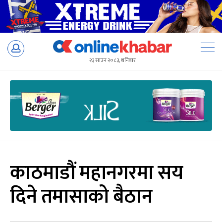
Skip
to
२३ साउन २०८३, शनिबार
content
काठमाडौं महानगरमा सय
दिने तमासाको बैठान