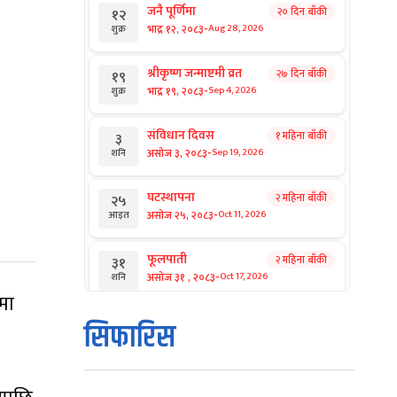
जनै पूर्णिमा
२० दिन बाँकी
१२
-
भाद्र १२, २०८३
Aug 28, 2026
शुक्र
श्रीकृष्ण जन्माष्टमी व्रत
२७ दिन बाँकी
१९
-
भाद्र १९, २०८३
Sep 4, 2026
शुक्र
संविधान दिवस
१ महिना बाँकी
३
-
असोज ३, २०८३
Sep 19, 2026
शनि
घटस्थापना
२ महिना बाँकी
२५
-
असोज २५, २०८३
Oct 11, 2026
आइत
फूलपाती
२ महिना बाँकी
३१
-
असोज ३१ , २०८३
Oct 17, 2026
शनि
ामा
कार्तिक सङ्क्रान्ति
२ महिना बाँकी
१
सिफारिस
-
कार्तिक १, २०८३
Oct 18, 2026
आइत
महानवमी
२ महिना बाँकी
३