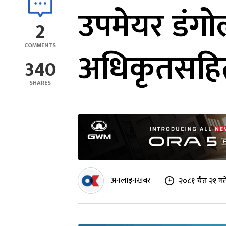
उपमेयर डंगोल
2
COMMENTS
अधिकृतसहि
340
SHARES
अनलाइनखबर
२०८१ चैत २१ गत