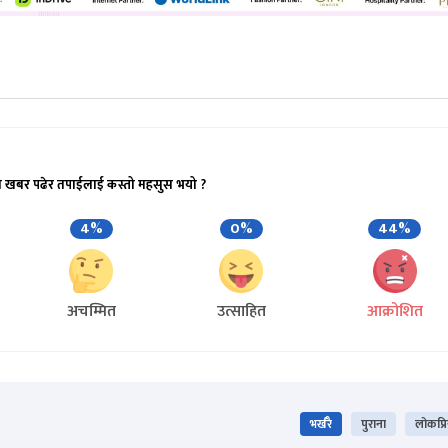
ो खबर पढेर तपाईलाई कस्तो महसुस भयो ?
4%
0%
44%
अचम्मित
उत्साहित
आक्रोशित
भर्खरै
पुराना
लोकप्र