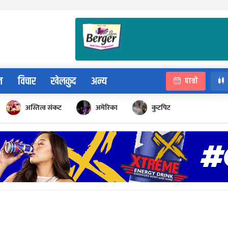
न
विचार
खेलकुद
अन्य
पात्रो
अस्तित्व संकट
अमेरिका
कुटपिट