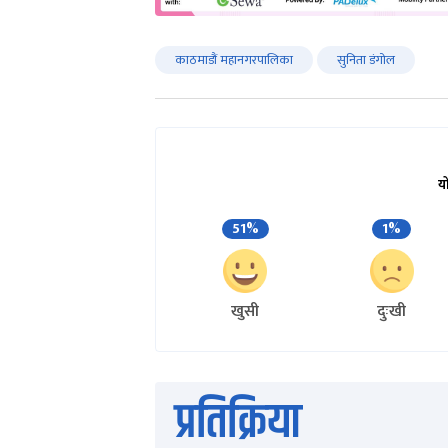
काठमाडौं महानगरपालिका
सुनिता डंगोल
य
51%
1%
खुसी
दुःखी
प्रतिक्रिया