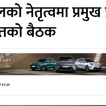
को नेतृत्वमा प्रमु
तको बैठक
े १२:३१