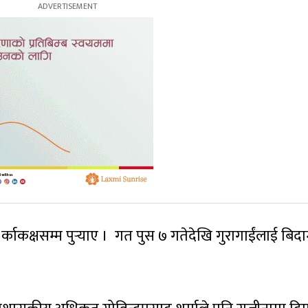
र्काकक्षसम्म पुर्‍याए । गत पुस ७ गतेदेखि गुरागाईंलाई बिद