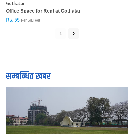
Gothatar
S
Office Space for Rent at Gothatar
H
Rs. 55
R
Per Sq.Feet
‹
›
सम्बन्धित खबर