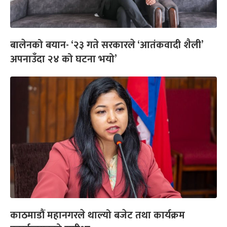
बालेनको बयान- ‘२३ गते सरकारले ‘आतंकवादी शैली’
अपनाउँदा २४ को घटना भयो’
काठमाडौं महानगरले थाल्यो बजेट तथा कार्यक्रम