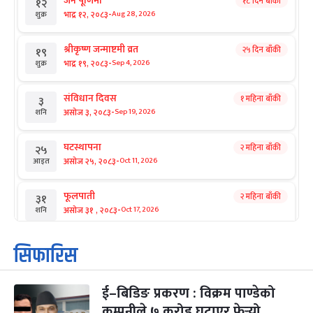
जनै पूर्णिमा
१८ दिन बाँकी
१२
-
भाद्र १२, २०८३
Aug 28, 2026
शुक्र
श्रीकृष्ण जन्माष्टमी व्रत
२५ दिन बाँकी
१९
-
भाद्र १९, २०८३
Sep 4, 2026
शुक्र
संविधान दिवस
१ महिना बाँकी
३
-
असोज ३, २०८३
Sep 19, 2026
शनि
घटस्थापना
२ महिना बाँकी
२५
-
असोज २५, २०८३
Oct 11, 2026
आइत
फूलपाती
२ महिना बाँकी
३१
-
असोज ३१ , २०८३
Oct 17, 2026
शनि
कार्तिक सङ्क्रान्ति
२ महिना बाँकी
१
सिफारिस
-
कार्तिक १, २०८३
Oct 18, 2026
आइत
ई–बिडिङ प्रकरण : विक्रम पाण्डेको
महानवमी
२ महिना बाँकी
३
-
कम्पनीले ७ करोड घटाएर फेर्‍यो
कार्तिक ३, २०८३
Oct 20, 2026
मंगल