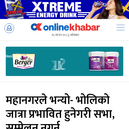
Skip
to
२५ साउन २०८३, सोमबार
content
महानगरले भन्यो- भोलिको
जात्रा प्रभावित हुनेगरी सभा,
सम्मेलन नगर्नू