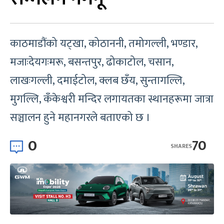
काठमाडौंको यट्खा, कोठाननी, तमोगल्ली, भण्डार,
मजाःदेयगःमरू, बसन्तपुर, ढोकाटोल, चसान,
लाखःगल्ली, दमाईटोल, क्लब छँय, सुन्तागल्लि,
मुगल्लि, कँकेश्वरी मन्दिर लगायतका स्थानहरूमा जात्रा
सञ्चालन हुने महानगरले बताएको छ ।
0
70
SHARES