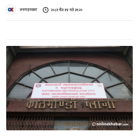
अनलाइनखबर
२०८१ चैत १४ गते २१:२०