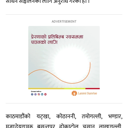
साधन सञ्चालनका लागि अनुरोध गरेको हो ।
काठमाडौंको यट्खा, कोठाननी, तमोगल्ली, भण्डार,
मजाःदेयगःमरू, बसन्तपुर, ढोकाटोल, चसान, लाखःगल्ली,