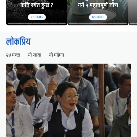
कति रगत हुन्छ ?
गर्ने ५ महत्त्वपूर्ण जाँच
7
STORIES
6
STORIES
लोकप्रिय
२४ घण्टा
यो साता
यो महिना