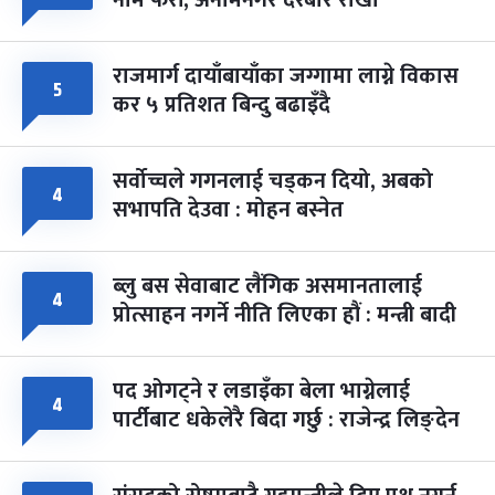
नाम फेरौं, अनामनगर दरबार राखौं
राजमार्ग दायाँबायाँका जग्गामा लाग्ने विकास
५
कर ५ प्रतिशत बिन्दु बढाइँदै
सर्वोच्चले गगनलाई चड्कन दियो, अबको
४
सभापति देउवा : मोहन बस्नेत
ब्लु बस सेवाबाट लैंगिक असमानतालाई
४
प्रोत्साहन नगर्ने नीति लिएका हौं : मन्त्री बादी
पद ओगट्ने र लडाइँका बेला भाग्नेलाई
४
पार्टीबाट धकेलेरै बिदा गर्छु : राजेन्द्र लिङ्देन