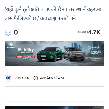
‘यहाँ कुनै ठूलै क्षति त भएको छैन । तर स्थानीयहरूमा
त्रास फैलिएको छ,’ वडाध्यक्ष पन्तले भने ।
0
4.7K
SHARES
अनलाइनखबर
२०८१ चैत २२ गते २२:५९