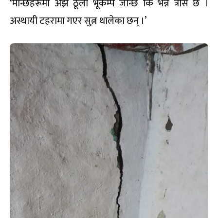
‘मान्छेहरूमा अझै ठूलो भूकम्प जान्छ कि भन्ने त्रास छ ।
अस्थायी टहरामा गएर सुत्न थालेका छन् ।’