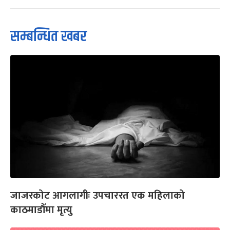
सम्बन्धित खबर
जाजरकोट आगलागीः उपचाररत एक महिलाको
काठमाडौँमा मृत्यु