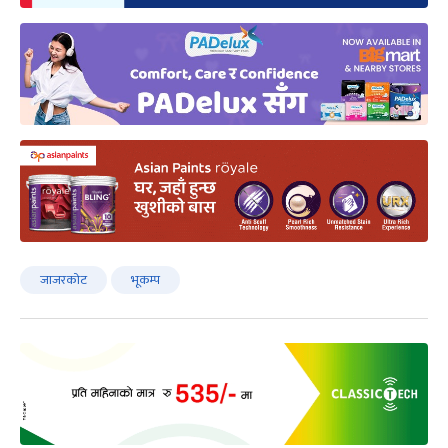
जाजरकोट
भूकम्प