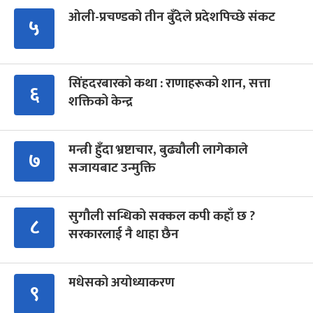
ओली-प्रचण्डको तीन बुँदेले प्रदेशपिच्छे संकट
५
सिंहदरबारको कथा : राणाहरूको शान, सत्ता
६
शक्तिको केन्द्र
मन्त्री हुँदा भ्रष्टाचार, बुढ्यौली लागेकाले
७
सजायबाट उन्मुक्ति
सुगौली सन्धिको सक्कल कपी कहाँ छ ?
८
सरकारलाई नै थाहा छैन
मधेसको अयोध्याकरण
९