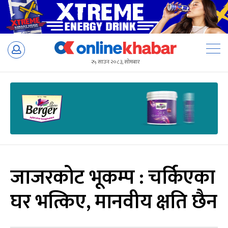
Skip
to
२५ साउन २०८३, सोमबार
content
जाजरकोट भूकम्प : चर्किएका
घर भत्किए, मानवीय क्षति छैन