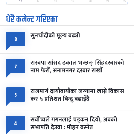
-
फाल्गुन २५, २०८३
Mar 9, 2027
मंगल
16
17
18
19
20
21
22
धेरै कमेन्ट गरिएका
पूर्णिमा व्रत
७ महिना बाँकी
७
-
चैत्र ७, २०८३
Mar 21, 2027
आइत
सुनचाँदीको मूल्य बढ्यो
फागुपूर्णिमा
७ महिना बाँकी
८
८
-
चैत्र ८, २०८३
Mar 22, 2027
सोम
रास्वपा सांसद ढकाल भन्छन्- सिंहदरबारको
७
नाम फेरौं, अनामनगर दरबार राखौं
राजमार्ग दायाँबायाँका जग्गामा लाग्ने विकास
५
कर ५ प्रतिशत बिन्दु बढाइँदै
सर्वोच्चले गगनलाई चड्कन दियो, अबको
४
सभापति देउवा : मोहन बस्नेत