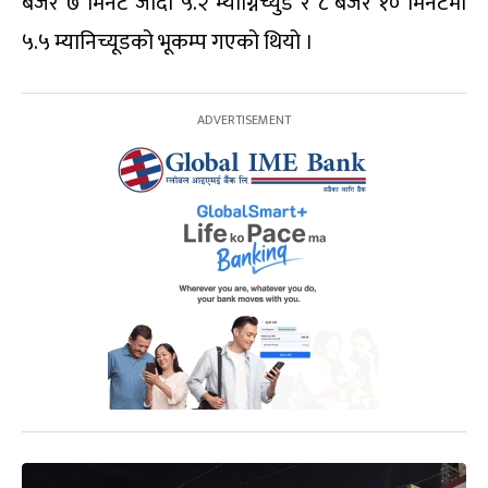
बजेर ७ मिनेट जाँदा ५.२ म्याग्निच्युड र ८ बजेर १० मिनेटमा
५.५ म्यानिच्यूडको भूकम्प गएको थियो ।