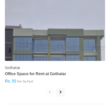
Gothatar
S
Office Space for Rent at Gothatar
H
Rs. 55
R
Per Sq.Feet
‹
›