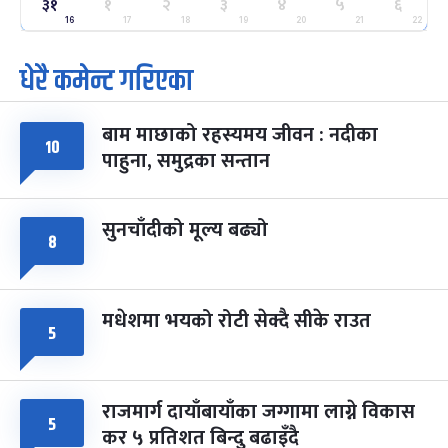
ग्याल्पो ल्होसार
७ महिना बाँकी
२५
३१
१
२
३
४
५
६
-
फाल्गुन २५, २०८३
Mar 9, 2027
मंगल
16
17
18
19
20
21
22
धेरै कमेन्ट गरिएका
पूर्णिमा व्रत
७ महिना बाँकी
७
-
चैत्र ७, २०८३
Mar 21, 2027
आइत
बाम माछाको रहस्यमय जीवन : नदीका
फागुपूर्णिमा
७ महिना बाँकी
८
१०
पाहुना, समुद्रका सन्तान
-
चैत्र ८, २०८३
Mar 22, 2027
सोम
सुनचाँदीको मूल्य बढ्यो
८
मधेशमा भयको रोटी सेक्दै सीके राउत
५
राजमार्ग दायाँबायाँका जग्गामा लाग्ने विकास
५
कर ५ प्रतिशत बिन्दु बढाइँदै