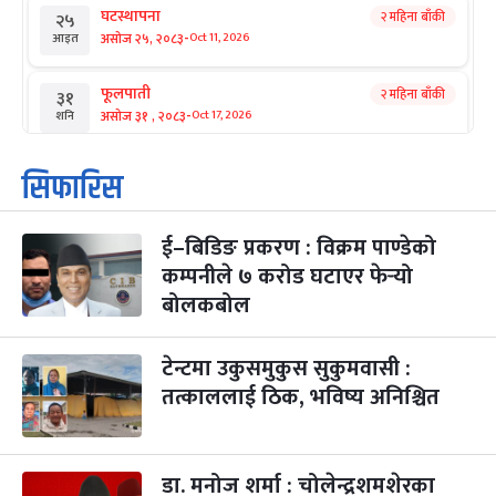
घटस्थापना
२ महिना बाँकी
२५
-
असोज २५, २०८३
Oct 11, 2026
आइत
फूलपाती
२ महिना बाँकी
३१
-
असोज ३१ , २०८३
Oct 17, 2026
शनि
कार्तिक सङ्क्रान्ति
२ महिना बाँकी
१
सिफारिस
-
कार्तिक १, २०८३
Oct 18, 2026
आइत
ई–बिडिङ प्रकरण : विक्रम पाण्डेको
महानवमी
२ महिना बाँकी
३
-
कम्पनीले ७ करोड घटाएर फेर्‍यो
कार्तिक ३, २०८३
Oct 20, 2026
मंगल
बोलकबोल
विजयादशमी
२ महिना बाँकी
४
-
कार्तिक ४, २०८३
Oct 21, 2026
बुध
टेन्टमा उकुसमुकुस सुकुमवासी :
तत्काललाई ठिक, भविष्य अनिश्चित
पापा‌ङ्कुशा एकादशी व्रत
२ महिना बाँकी
५
-
कार्तिक ५, २०८३
Oct 22, 2026
बिहि
डा. मनोज शर्मा : चोलेन्द्रशमशेरका
कुकुर तिहार
३ महिना बाँकी
२२