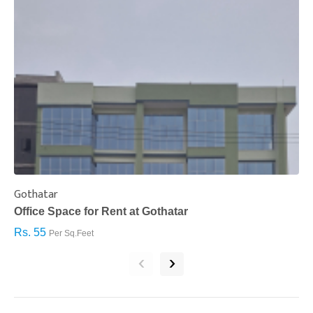
Gothatar
S
Office Space for Rent at Gothatar
H
Rs. 55
R
Per Sq.Feet
‹
›