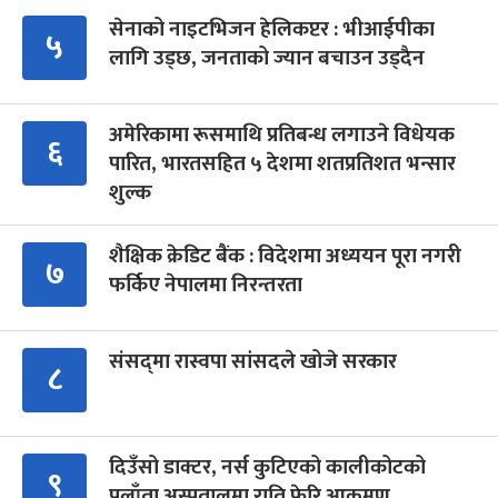
सेनाको नाइटभिजन हेलिकप्टर : भीआईपीका
५
लागि उड्छ, जनताको ज्यान बचाउन उड्दैन
अमेरिकामा रूसमाथि प्रतिबन्ध लगाउने विधेयक
६
पारित, भारतसहित ५ देशमा शतप्रतिशत भन्सार
शुल्क
शैक्षिक क्रेडिट बैंक : विदेशमा अध्ययन पूरा नगरी
७
फर्किए नेपालमा निरन्तरता
संसद्‍मा रास्वपा सांसदले खोजे सरकार
८
दिउँसो डाक्टर, नर्स कुटिएको कालीकोटको
९
पलाँता अस्पतालमा राति फेरि आक्रमण