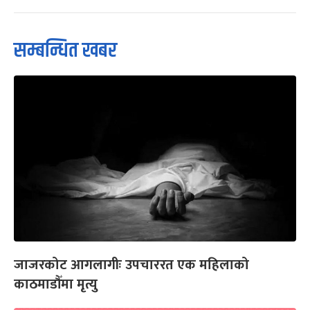
सम्बन्धित खबर
जाजरकोट आगलागीः उपचाररत एक महिलाको
काठमाडौँमा मृत्यु