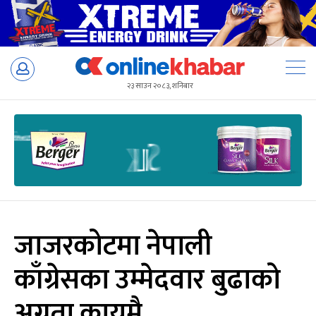
Skip
to
२३ साउन २०८३, शनिबार
content
जाजरकोटमा नेपाली
काँग्रेसका उम्मेदवार बुढाको
अग्रता कायमै