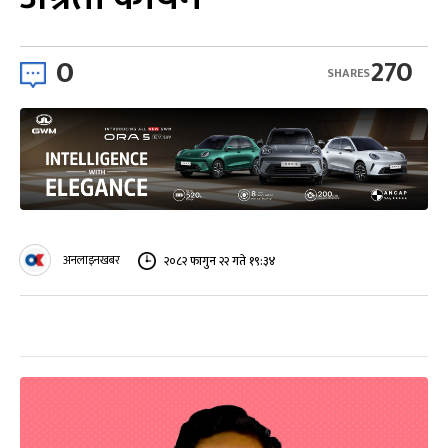
0
270
SHARES
अनलाइनखबर
२०८२ फागुन २२ गते १९:३४