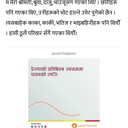
म मेरो श्रीमती, बुवा, दाजु, भाउजूसँग गएको थिएँ । छोरीहरू
पनि गएका थिए, उनीहरूको भोट हाल्ने उमेर पुगेको छैन ।
त्यसबाहेक काका, काकी, भतिज र भाइबहिनीहरू पनि थियौँ
। हामी ठूलै परिवार सँगै गएका थियौँ।