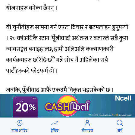
योजनाहरू बनेका छैनन् ।
यी चुनौतीहरू सामना गर्न एउटा विचार र बटमलाइन हुनुपर्‍यो
। २० वर्षअघिकै रटान ‘पूँजीवादी अर्थतन्त्र र बजारले सबै कुरा
न्यायसङ्गत बनाइहाल्छ, हामी अलिअलि कल्याणकारी
कार्यक्रमहरू छरिदिन्छौँ’ भन्ने सोच नै अहिलेका सबै
पार्टीहरूको प्लेटफर्म हो ।
जबकि, पूँजीवाद आफैँ एकदमै विकृत भइसकेको छ ।
पूँजीवादलाई इलन मस्क, पिटर थिल र पालेन्टिर जस्ता व्यक्ति
र संस्थाहरूले निल्दै छन् । अहिले इरानमा लडाइँ भइरहेको
छ, यत्रो मान्छे मरिरहँदा पनि मिडिया चुप छ । नरसंहार हुँदा
ताजा अपडेट
ट्रेन्डिङ
प्रोफाइल
सर्च
कोही बोलेका छैनन् । यो त पूँजीवादले ल्याएको विकृति हो