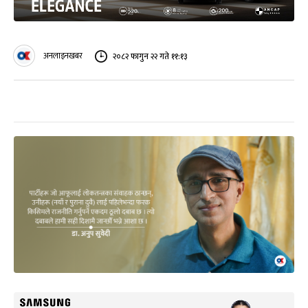
अनलाइनखबर
२०८२ फागुन २२ गते ११:१३