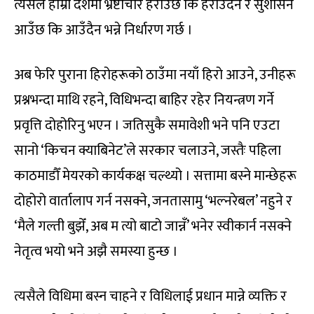
त्यसैले हाम्रो देशमा भ्रष्टाचार हराउँछ कि हराउँदैन र सुशासन
आउँछ कि आउँदैन भन्ने निर्धारण गर्छ ।
अब फेरि पुराना हिरोहरूको ठाउँमा नयाँ हिरो आउने, उनीहरू
प्रश्नभन्दा माथि रहने, विधिभन्दा बाहिर रहेर नियन्त्रण गर्ने
प्रवृत्ति दोहोरिनु भएन । जतिसुकै समावेशी भने पनि एउटा
सानो ‘किचन क्याबिनेट’ले सरकार चलाउने, जस्तैः पहिला
काठमाडौँ मेयरको कार्यकक्ष चल्थ्यो । सत्तामा बस्ने मान्छेहरू
दोहोरो वार्तालाप गर्न नसक्ने, जनतासामु ‘भल्नरेबल’ नहुने र
‘मैले गल्ती बुझेँ, अब म त्यो बाटो जान्नँ’ भनेर स्वीकार्न नसक्ने
नेतृत्व भयो भने अझै समस्या हुन्छ ।
त्यसैले विधिमा बस्न चाहने र विधिलाई प्रधान मान्ने व्यक्ति र