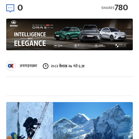
0
780
SHARES
अनलाइनखबर
२०८२ वैशाख २७ गते ६:३१