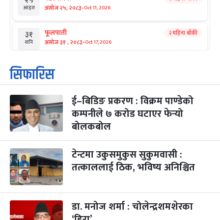
२५
-
असोज २५, २०८३
Oct 11, 2026
आइत
फूलपाती
२ महिना बाँकी
३१
-
असोज ३१ , २०८३
Oct 17, 2026
शनि
कार्तिक सङ्क्रान्ति
२ महिना बाँकी
१
सिफारिस
-
कार्तिक १, २०८३
Oct 18, 2026
आइत
ई–बिडिङ प्रकरण : विक्रम पाण्डेको
महानवमी
२ महिना बाँकी
३
-
कम्पनीले ७ करोड घटाएर फेर्‍यो
कार्तिक ३, २०८३
Oct 20, 2026
मंगल
बोलकबोल
विजयादशमी
२ महिना बाँकी
४
-
कार्तिक ४, २०८३
Oct 21, 2026
बुध
टेन्टमा उकुसमुकुस सुकुमवासी :
तत्काललाई ठिक, भविष्य अनिश्चित
पापा‌ङ्कुशा एकादशी व्रत
२ महिना बाँकी
५
-
कार्तिक ५, २०८३
Oct 22, 2026
बिहि
डा. मनोज शर्मा : चोलेन्द्रशमशेरका
कुकुर तिहार
३ महिना बाँकी
२२
-
कार्तिक २२, २०८३
Nov 8, 2026
आइत
‘हिरा’