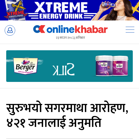
Skip
to
२३ साउन २०८३, शनिबार
content
सुरुभयो सगरमाथा आरोहण,
४२१ जनालाई अनुमति