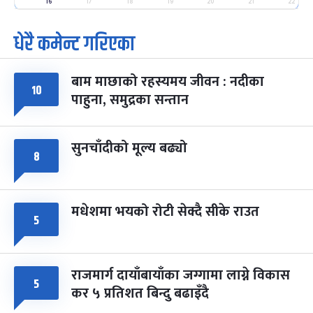
-
फाल्गुन २५, २०८३
Mar 9, 2027
मंगल
16
17
18
19
20
21
22
धेरै कमेन्ट गरिएका
पूर्णिमा व्रत
७ महिना बाँकी
७
-
चैत्र ७, २०८३
Mar 21, 2027
आइत
बाम माछाको रहस्यमय जीवन : नदीका
फागुपूर्णिमा
७ महिना बाँकी
८
१०
पाहुना, समुद्रका सन्तान
-
चैत्र ८, २०८३
Mar 22, 2027
सोम
सुनचाँदीको मूल्य बढ्यो
८
मधेशमा भयको रोटी सेक्दै सीके राउत
५
राजमार्ग दायाँबायाँका जग्गामा लाग्ने विकास
५
कर ५ प्रतिशत बिन्दु बढाइँदै