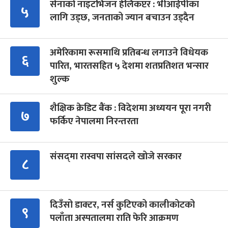
सेनाको नाइटभिजन हेलिकप्टर : भीआईपीका
५
लागि उड्छ, जनताको ज्यान बचाउन उड्दैन
अमेरिकामा रूसमाथि प्रतिबन्ध लगाउने विधेयक
६
पारित, भारतसहित ५ देशमा शतप्रतिशत भन्सार
शुल्क
शैक्षिक क्रेडिट बैंक : विदेशमा अध्ययन पूरा नगरी
७
फर्किए नेपालमा निरन्तरता
संसद्‍मा रास्वपा सांसदले खोजे सरकार
८
दिउँसो डाक्टर, नर्स कुटिएको कालीकोटको
९
पलाँता अस्पतालमा राति फेरि आक्रमण