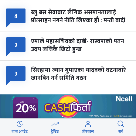
ब्लु बस सेवाबाट लैंगिक असमानतालाई
४
प्रोत्साहन नगर्ने नीति लिएका हौं : मन्त्री बादी
एमाले महासचिवको दाबी- रास्वपाको पतन
३
उदय जत्तिकै छिटो हुन्छ
सिरहामा ज्यान गुमाएका यादवको घटनाबारे
३
छानबिन गर्न समिति गठन
वेबस्टोरिज
ताजा अपडेट
ट्रेन्डिङ
प्रोफाइल
सर्च