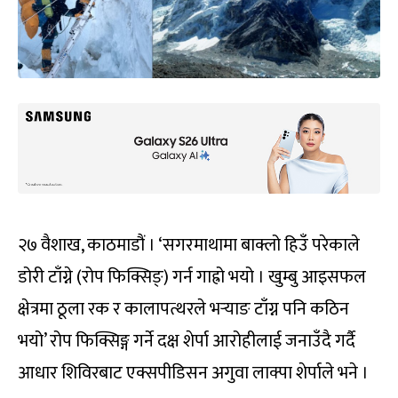
२७ वैशाख, काठमाडौं । ‘सगरमाथामा बाक्लो हिउँ परेकाले
डोरी टाँग्ने (रोप फिक्सिङ्) गर्न गाह्रो भयो । खुम्बु आइसफल
क्षेत्रमा ठूला रक र कालापत्थरले भर्‍याङ टाँग्न पनि कठिन
भयो’ रोप फिक्सिङ्ग गर्ने दक्ष शेर्पा आरोहीलाई जनाउँदै गर्दै
आधार शिविरबाट एक्सपीडिसन अगुवा लाक्पा शेर्पाले भने ।