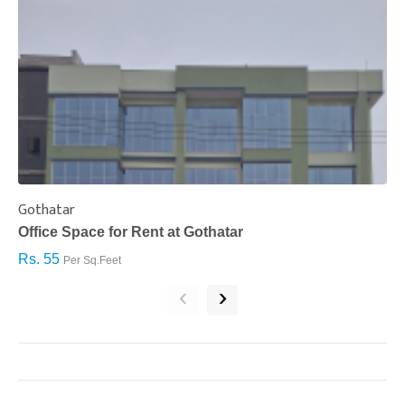
Gothatar
S
Office Space for Rent at Gothatar
H
Rs. 55
R
Per Sq.Feet
‹
›