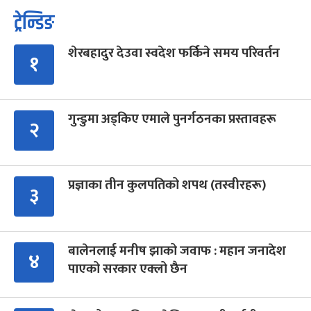
ट्रेन्डिङ
शेरबहादुर देउवा स्वदेश फर्किने समय परिवर्तन
१
गुन्डुमा अड्किए एमाले पुनर्गठनका प्रस्तावहरू
२
प्रज्ञाका तीन कुलपतिको शपथ (तस्वीरहरू)
३
बालेनलाई मनीष झाको जवाफ : महान जनादेश
४
पाएको सरकार एक्लो छैन