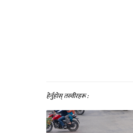
हेर्नुहोस् तस्वीरहरू :