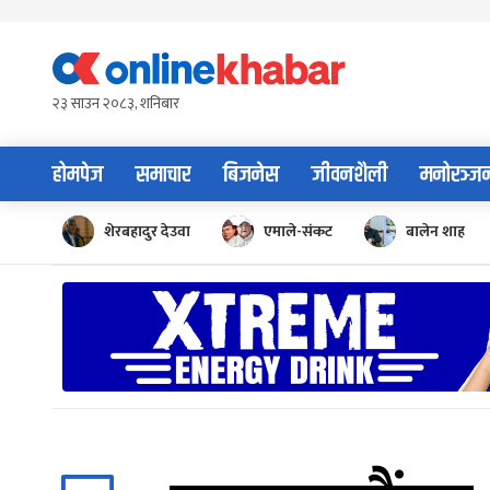
Skip
to
content
२३ साउन २०८३, शनिबार
होमपेज
समाचार
बिजनेस
जीवनशैली
मनोरञ्ज
शेरबहादुर देउवा
एमाले-संकट
बालेन शाह