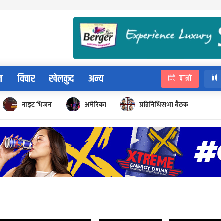
न
विचार
खेलकुद
अन्य
पात्रो
नाइट भिजन
अमेरिका
प्रतिनिधिसभा बैठक