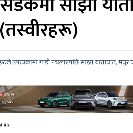
 सडकमा साझा याताय
(तस्वीरहरू)
ले उपत्यकामा गाडी नचलाएपछि साझा यातायात, मयुर याताया
१४:४७