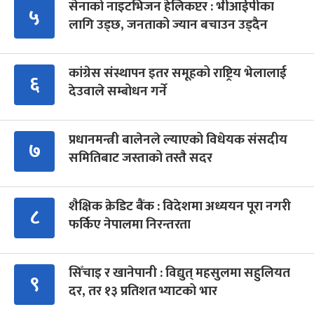
सेनाको नाइटभिजन हेलिकप्टर : भीआईपीका
५
लागि उड्छ, जनताको ज्यान बचाउन उड्दैन
कांग्रेस संस्थापन इतर समूहको राष्ट्रिय भेलालाई
६
देउवाले सम्बोधन गर्ने
प्रधानमन्त्री बालेनले ल्याएको विधेयक संसदीय
७
समितिबाट जस्ताको तस्तै सदर
शैक्षिक क्रेडिट बैंक : विदेशमा अध्ययन पूरा नगरी
८
फर्किए नेपालमा निरन्तरता
सिँचाइ र खानेपानी : विद्युत् महसुलमा सहुलियत
९
दर, तर १३ प्रतिशत भ्याटको भार