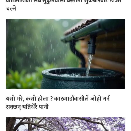
काठमाडौंका सबै सुकुमवासी बस्तीमा शुक्रबारबाट डोजर
चल्ने
यसो गरे, कसो होला ? काठमाडौंवासीले जोहो गर्न
सक्छन् यतिधेरै पानी