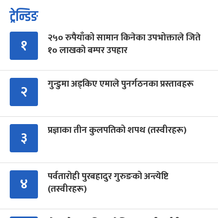
ट्रेन्डिङ
२५० रुपैयाँको सामान किनेका उपभोक्ताले जिते
१
१० लाखको बम्पर उपहार
गुन्डुमा अड्किए एमाले पुनर्गठनका प्रस्तावहरू
२
प्रज्ञाका तीन कुलपतिको शपथ (तस्वीरहरू)
३
पर्वतारोही पुरबहादुर गुरुङको अन्त्येष्टि
४
(तस्वीरहरू)