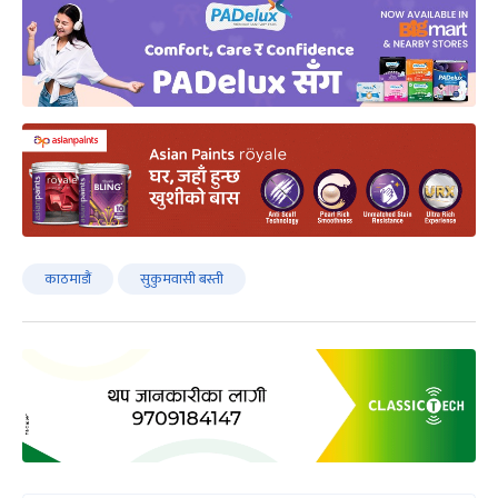
काठमाडौं
सुकुमवासी बस्ती