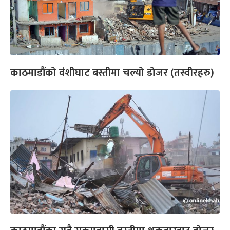
काठमाडौंको वंशीघाट बस्तीमा चल्यो डोजर (तस्वीरहरु)