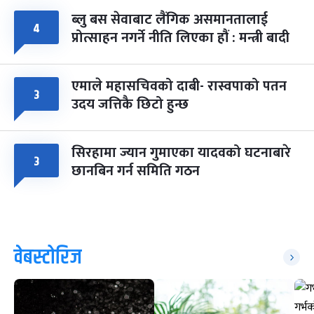
ब्लु बस सेवाबाट लैंगिक असमानतालाई
४
प्रोत्साहन नगर्ने नीति लिएका हौं : मन्त्री बादी
एमाले महासचिवको दाबी- रास्वपाको पतन
३
उदय जत्तिकै छिटो हुन्छ
सिरहामा ज्यान गुमाएका यादवको घटनाबारे
३
छानबिन गर्न समिति गठन
वेबस्टोरिज