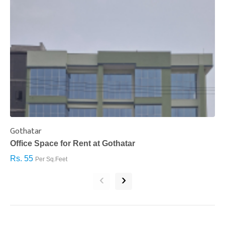
Gothatar
S
Office Space for Rent at Gothatar
H
Rs. 55
R
Per Sq.Feet
‹
›