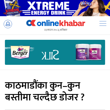
Skip
to
२३ साउन २०८३, शनिबार
content
काठमाडौंका कुन–कुन
बस्तीमा चल्दैछ डोजर ?