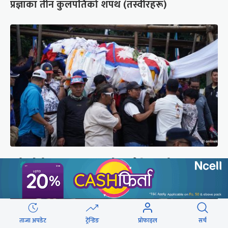
प्रज्ञाका तीन कुलपतिको शपथ (तस्वीरहरू)
पर्वतारोही पुरबहादुर गुरुङको अन्त्येष्टि (तस्वीरहरू)
ताजा अपडेट
ट्रेन्डिङ
प्रोफाइल
सर्च