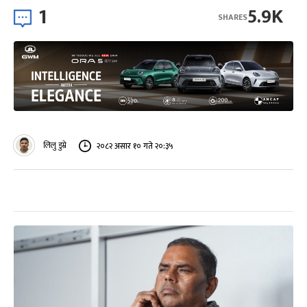
1
5.9K
SHARES
लिलु डुम्रे
२०८२ असार १० गते २०:३५