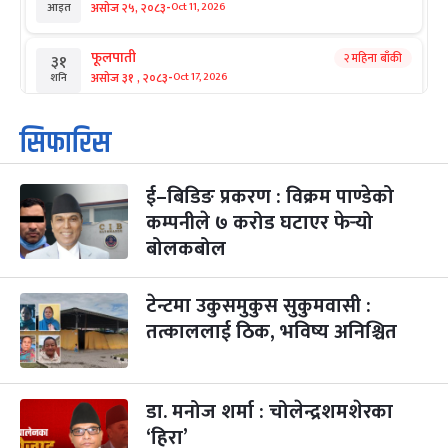
-
असोज २५, २०८३
Oct 11, 2026
आइत
फूलपाती
२ महिना बाँकी
३१
-
असोज ३१ , २०८३
Oct 17, 2026
शनि
कार्तिक सङ्क्रान्ति
२ महिना बाँकी
१
सिफारिस
-
कार्तिक १, २०८३
Oct 18, 2026
आइत
ई–बिडिङ प्रकरण : विक्रम पाण्डेको
महानवमी
२ महिना बाँकी
३
-
कम्पनीले ७ करोड घटाएर फेर्‍यो
कार्तिक ३, २०८३
Oct 20, 2026
मंगल
बोलकबोल
विजयादशमी
२ महिना बाँकी
४
-
कार्तिक ४, २०८३
Oct 21, 2026
बुध
टेन्टमा उकुसमुकुस सुकुमवासी :
तत्काललाई ठिक, भविष्य अनिश्चित
पापा‌ङ्कुशा एकादशी व्रत
२ महिना बाँकी
५
-
कार्तिक ५, २०८३
Oct 22, 2026
बिहि
डा. मनोज शर्मा : चोलेन्द्रशमशेरका
कुकुर तिहार
३ महिना बाँकी
२२
-
कार्तिक २२, २०८३
Nov 8, 2026
आइत
‘हिरा’