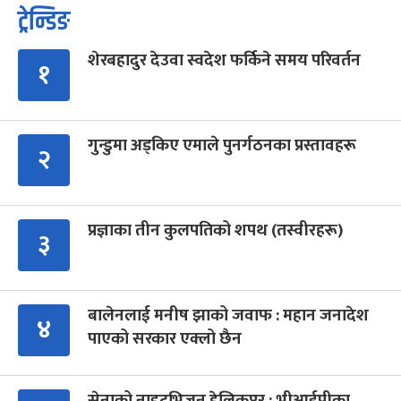
ट्रेन्डिङ
शेरबहादुर देउवा स्वदेश फर्किने समय परिवर्तन
१
गुन्डुमा अड्किए एमाले पुनर्गठनका प्रस्तावहरू
२
प्रज्ञाका तीन कुलपतिको शपथ (तस्वीरहरू)
३
बालेनलाई मनीष झाको जवाफ : महान जनादेश
४
पाएको सरकार एक्लो छैन
सेनाको नाइटभिजन हेलिकप्टर : भीआईपीका