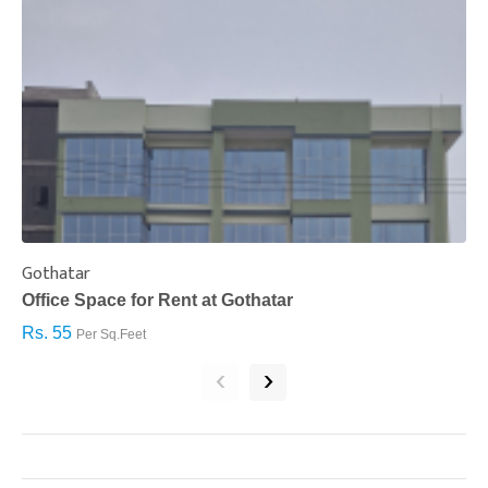
Gothatar
S
Office Space for Rent at Gothatar
H
Rs. 55
R
Per Sq.Feet
‹
›