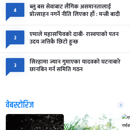
ब्लु बस सेवाबाट लैंगिक असमानतालाई
४
प्रोत्साहन नगर्ने नीति लिएका हौं : मन्त्री बादी
एमाले महासचिवको दाबी- रास्वपाको पतन
३
उदय जत्तिकै छिटो हुन्छ
सिरहामा ज्यान गुमाएका यादवको घटनाबारे
३
छानबिन गर्न समिति गठन
वेबस्टोरिज