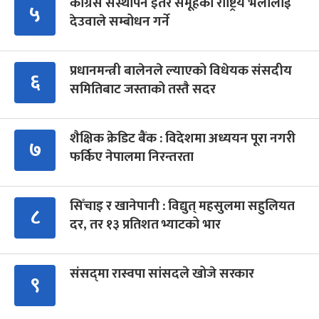
कांग्रेस संस्थापन इतर समूहको राष्ट्रिय भेलालाई
५
देउवाले सम्बोधन गर्ने
प्रधानमन्त्री बालेनले ल्याएको विधेयक संसदीय
६
समितिबाट जस्ताको तस्तै सदर
शैक्षिक क्रेडिट बैंक : विदेशमा अध्ययन पूरा नगरी
७
फर्किए नेपालमा निरन्तरता
सिँचाइ र खानेपानी : विद्युत् महसुलमा सहुलियत
८
दर, तर १३ प्रतिशत भ्याटको भार
संसद्‍मा रास्वपा सांसदले खोजे सरकार
९