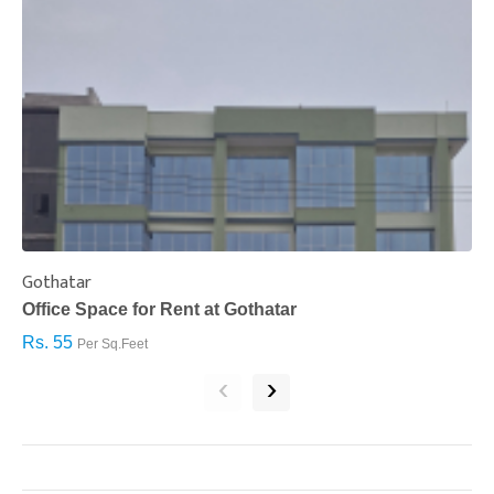
Gothatar
S
Office Space for Rent at Gothatar
H
Rs. 55
R
Per Sq.Feet
‹
›