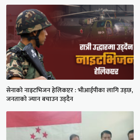
सेनाको नाइटभिजन हेलिकप्टर : भीआईपीका लागि उड्छ,
जनताको ज्यान बचाउन उड्दैन