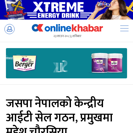
Skip
to
२३ साउन २०८३, शनिबार
content
जसपा नेपालको केन्द्रीय
आईटी सेल गठन, प्रमुखमा
महेश चौरसिया