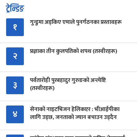
ट्रेन्डिङ
गुन्डुमा अड्किए एमाले पुनर्गठनका प्रस्तावहरू
१
प्रज्ञाका तीन कुलपतिको शपथ (तस्वीरहरू)
२
पर्वतारोही पुरबहादुर गुरुङको अन्त्येष्टि
३
(तस्वीरहरू)
सेनाको नाइटभिजन हेलिकप्टर : भीआईपीका
४
लागि उड्छ, जनताको ज्यान बचाउन उड्दैन