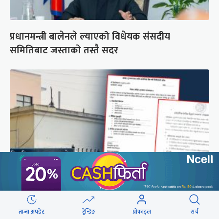
प्रधानमन्त्री बालेनले ल्याएको विधेयक संसदीय
समितिबाट जस्ताको तस्तै सदर
शैक्षिक क्रेडिट बैंक : विदेशमा अध्ययन पूरा नगरी फर्किए
ताजा अपडेट
ट्रेन्डिङ
प्रोफाइल
सर्च
नेपालमा निरन्तरता