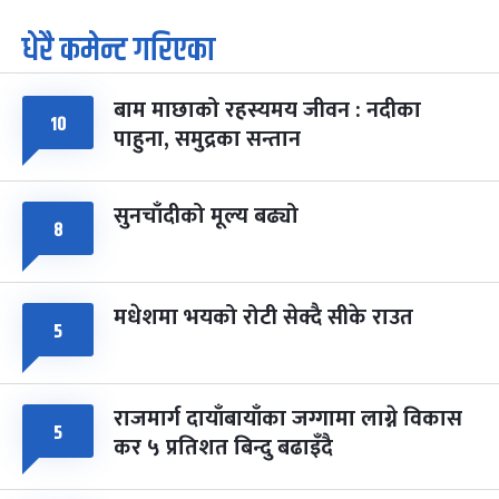
धेरै कमेन्ट गरिएका
पूर्णिमा व्रत
७ महिना बाँकी
७
-
चैत्र ७, २०८३
Mar 21, 2027
आइत
बाम माछाको रहस्यमय जीवन : नदीका
फागुपूर्णिमा
७ महिना बाँकी
८
१०
पाहुना, समुद्रका सन्तान
-
चैत्र ८, २०८३
Mar 22, 2027
सोम
सुनचाँदीको मूल्य बढ्यो
८
मधेशमा भयको रोटी सेक्दै सीके राउत
५
राजमार्ग दायाँबायाँका जग्गामा लाग्ने विकास
५
कर ५ प्रतिशत बिन्दु बढाइँदै