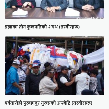
प्रज्ञाका तीन कुलपतिको शपथ (तस्वीरहरू)
पर्वतारोही पुरबहादुर गुरुङको अन्त्येष्टि (तस्वीरहरू)