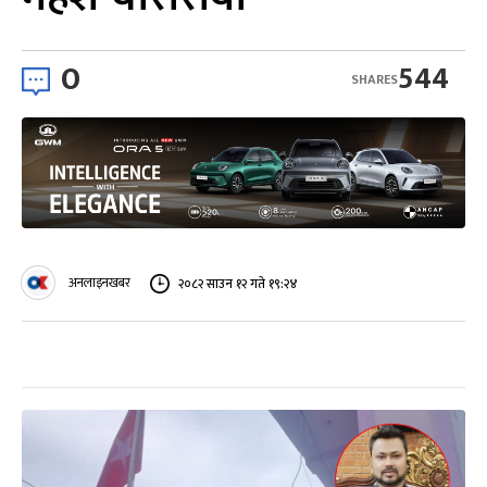
0
544
SHARES
अनलाइनखबर
२०८२ साउन १२ गते १९:२४