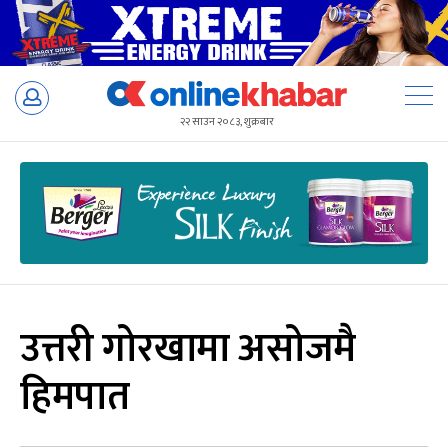
Skip
to
२२ साउन २०८३, शुक्रबार
content
उत्तरी गोरखामा असोजमै
हिमपात