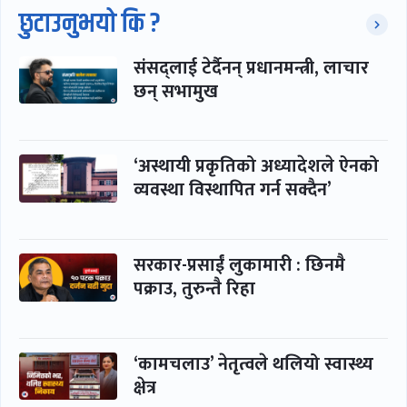
छुटाउनुभयो कि ?
संसद्लाई टेर्दैनन् प्रधानमन्त्री, लाचार
छन् सभामुख
‘अस्थायी प्रकृतिको अध्यादेशले ऐनको
व्यवस्था विस्थापित गर्न सक्दैन’
सरकार-प्रसाईं लुकामारी : छिनमै
पक्राउ, तुरुन्तै रिहा
‘कामचलाउ’ नेतृत्वले थलियो स्वास्थ्य
क्षेत्र