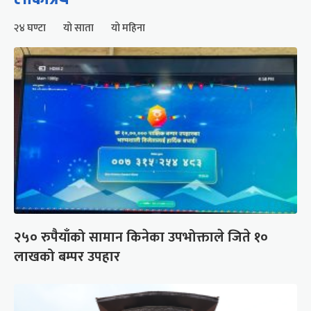
२४ घण्टा
यो साता
यो महिना
२५० रुपैयाँको सामान किनेका उपभोक्ताले जिते १०
लाखको बम्पर उपहार