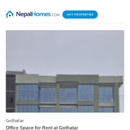
HOT PROPERTIES
Gothatar
S
Office Space for Rent at Gothatar
H