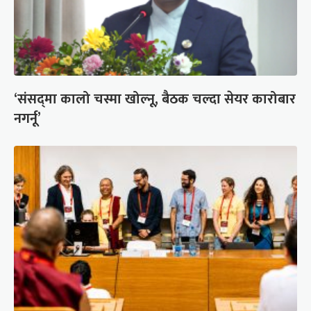
‘संसद्‍मा कालो चस्मा खोल्नू, बैठक चल्दा सेयर कारोबार
नगर्नू’