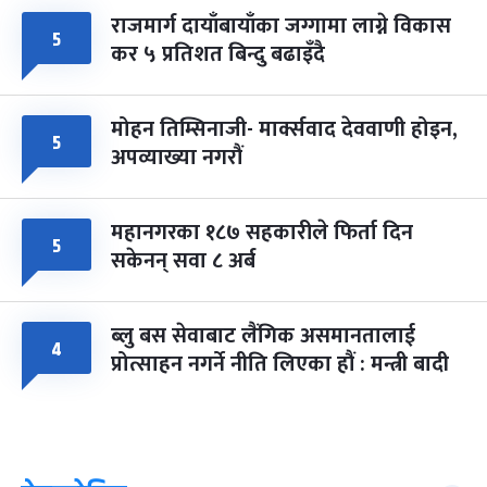
राजमार्ग दायाँबायाँका जग्गामा लाग्ने विकास
५
कर ५ प्रतिशत बिन्दु बढाइँदै
मोहन तिम्सिनाजी- मार्क्सवाद देववाणी होइन,
५
अपव्याख्या नगरौं
महानगरका १८७ सहकारीले फिर्ता दिन
५
सकेनन् सवा ८ अर्ब
ब्लु बस सेवाबाट लैंगिक असमानतालाई
४
प्रोत्साहन नगर्ने नीति लिएका हौं : मन्त्री बादी