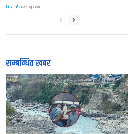
Rs. 55
R
Per Sq.Feet
‹
›
सम्बन्धित खबर