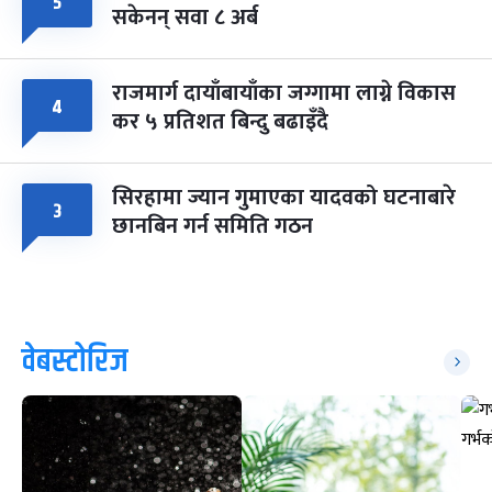
५
सकेनन् सवा ८ अर्ब
राजमार्ग दायाँबायाँका जग्गामा लाग्ने विकास
४
कर ५ प्रतिशत बिन्दु बढाइँदै
सिरहामा ज्यान गुमाएका यादवको घटनाबारे
३
छानबिन गर्न समिति गठन
वेबस्टोरिज