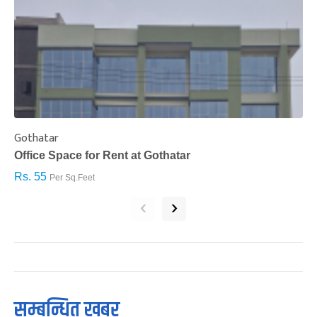
Gothatar
S
Office Space for Rent at Gothatar
H
Rs. 55
R
Per Sq.Feet
‹
›
सम्बन्धित खबर