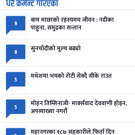
धेरै कमेन्ट गरिएका
पूर्णिमा व्रत
७ महिना बाँकी
७
-
चैत्र ७, २०८३
Mar 21, 2027
आइत
बाम माछाको रहस्यमय जीवन : नदीका
फागुपूर्णिमा
७ महिना बाँकी
८
९
पाहुना, समुद्रका सन्तान
-
चैत्र ८, २०८३
Mar 22, 2027
सोम
सुनचाँदीको मूल्य बढ्यो
८
मधेशमा भयको रोटी सेक्दै सीके राउत
५
मोहन तिम्सिनाजी- मार्क्सवाद देववाणी होइन,
५
अपव्याख्या नगरौं
महानगरका १८७ सहकारीले फिर्ता दिन