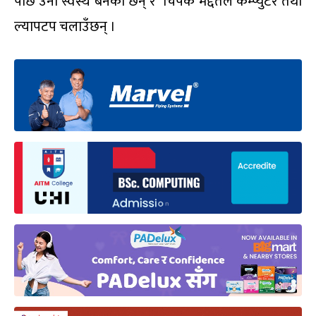
पछि उनी स्वस्थ बनेका छन् र चिपकै मद्दतले कम्प्युटर तथा
ल्यापटप चलाउँछन् ।