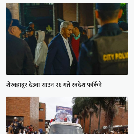
शेरबहादुर देउवा साउन २६ गते स्वदेश फर्किने