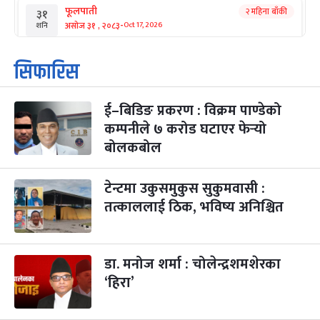
फूलपाती
२ महिना बाँकी
३१
-
असोज ३१ , २०८३
Oct 17, 2026
शनि
कार्तिक सङ्क्रान्ति
२ महिना बाँकी
१
सिफारिस
-
कार्तिक १, २०८३
Oct 18, 2026
आइत
ई–बिडिङ प्रकरण : विक्रम पाण्डेको
महानवमी
२ महिना बाँकी
३
-
कम्पनीले ७ करोड घटाएर फेर्‍यो
कार्तिक ३, २०८३
Oct 20, 2026
मंगल
बोलकबोल
विजयादशमी
२ महिना बाँकी
४
-
कार्तिक ४, २०८३
Oct 21, 2026
बुध
टेन्टमा उकुसमुकुस सुकुमवासी :
तत्काललाई ठिक, भविष्य अनिश्चित
पापा‌ङ्कुशा एकादशी व्रत
२ महिना बाँकी
५
-
कार्तिक ५, २०८३
Oct 22, 2026
बिहि
डा. मनोज शर्मा : चोलेन्द्रशमशेरका
कुकुर तिहार
३ महिना बाँकी
२२
-
कार्तिक २२, २०८३
Nov 8, 2026
आइत
‘हिरा’
गाई पूजा
३ महिना बाँकी
२३