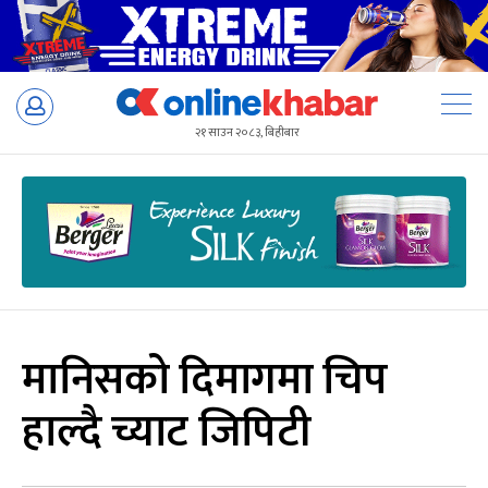
Skip
to
२१ साउन २०८३, बिहीबार
content
मानिसको दिमागमा चिप
हाल्दै च्याट जिपिटी