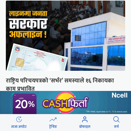
राष्ट्रिय परिचयपत्रको ‘सर्भर’ समस्याले १६ निकायका
काम प्रभावित
छुटाउनुभयो कि ?
संसद्लाई टेर्दैनन् प्रधानमन्त्री, लाचार
ताजा अपडेट
ट्रेन्डिङ
प्रोफाइल
सर्च