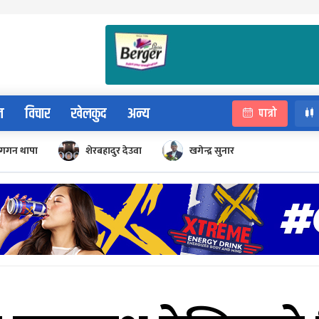
न
विचार
खेलकुद
अन्य
पात्रो
गगन थापा
शेरबहादुर देउवा
खगेन्द्र सुनार