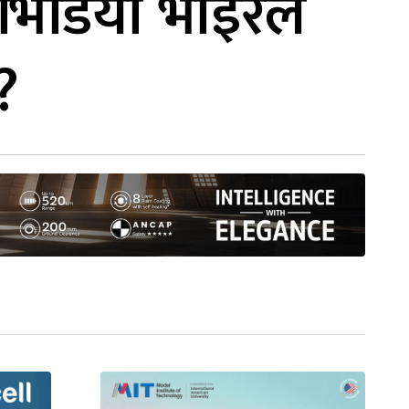
भिडियो भाइरल
?