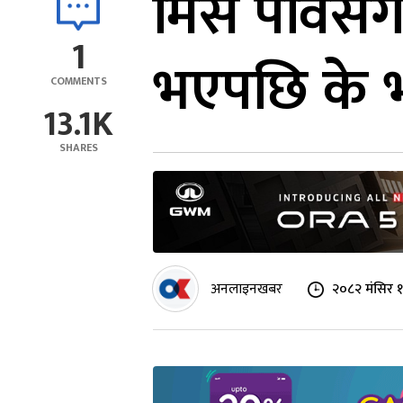
मिस पविसँ
1
भएपछि के भ
COMMENTS
13.1K
SHARES
अनलाइनखबर
२०८२ मंसिर १