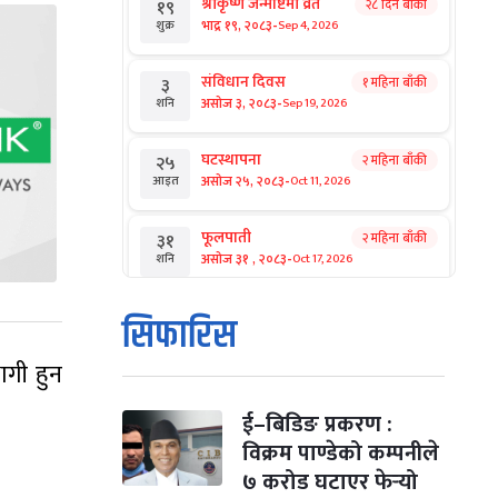
श्रीकृष्ण जन्माष्टमी व्रत
२८ दिन बाँकी
१९
-
भाद्र १९, २०८३
Sep 4, 2026
शुक्र
संविधान दिवस
१ महिना बाँकी
३
-
असोज ३, २०८३
Sep 19, 2026
शनि
घटस्थापना
२ महिना बाँकी
२५
-
असोज २५, २०८३
Oct 11, 2026
आइत
फूलपाती
२ महिना बाँकी
३१
-
असोज ३१ , २०८३
Oct 17, 2026
शनि
कार्तिक सङ्क्रान्ति
२ महिना बाँकी
१
सिफारिस
-
कार्तिक १, २०८३
Oct 18, 2026
आइत
ागी हुन
महानवमी
२ महिना बाँकी
३
-
कार्तिक ३, २०८३
Oct 20, 2026
मंगल
ई–बिडिङ प्रकरण :
विक्रम पाण्डेको कम्पनीले
विजयादशमी
२ महिना बाँकी
४
७ करोड घटाएर फेर्‍यो
-
कार्तिक ४, २०८३
Oct 21, 2026
बुध