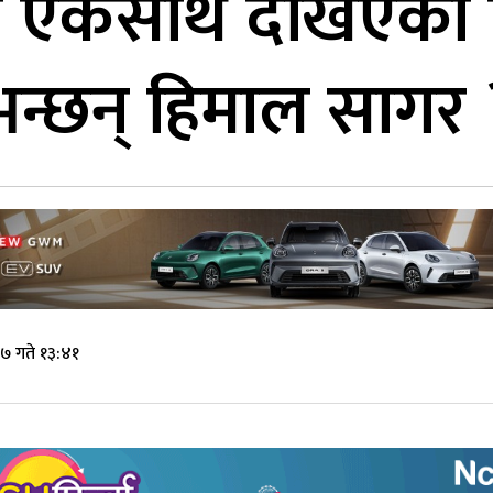
ग एकसाथ देखिएको 
न्छन् हिमाल सागर 
७ गते १३:४१