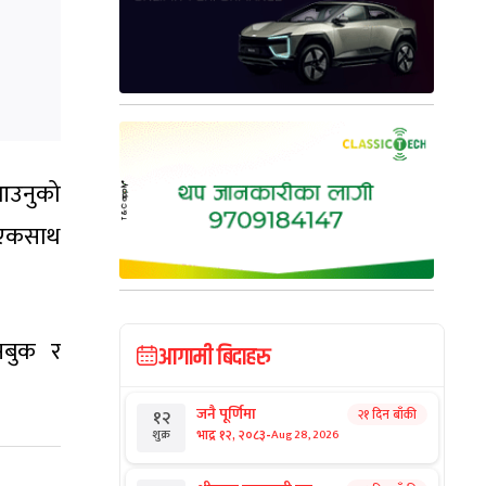
आउनुको
ा एकसाथ
सबुक र
आगामी बिदाहरु
जनै पूर्णिमा
२१ दिन बाँकी
१२
-
भाद्र १२, २०८३
Aug 28, 2026
शुक्र