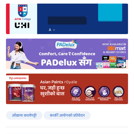
आँखामा कालोपट्टी
कार्की आयोगको प्रतिवेदन