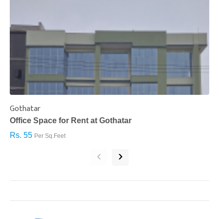
Gothatar
S
Office Space for Rent at Gothatar
H
Rs. 55
R
Per Sq.Feet
‹
›