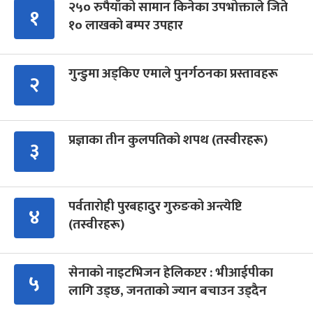
२५० रुपैयाँको सामान किनेका उपभोक्ताले जिते
१
१० लाखको बम्पर उपहार
गुन्डुमा अड्किए एमाले पुनर्गठनका प्रस्तावहरू
२
प्रज्ञाका तीन कुलपतिको शपथ (तस्वीरहरू)
३
पर्वतारोही पुरबहादुर गुरुङको अन्त्येष्टि
४
(तस्वीरहरू)
सेनाको नाइटभिजन हेलिकप्टर : भीआईपीका
५
लागि उड्छ, जनताको ज्यान बचाउन उड्दैन