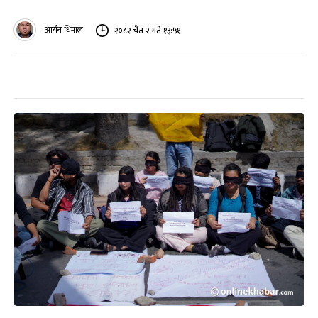
आर्यन धिमाल
२०८२ चैत २ गते १३:५१