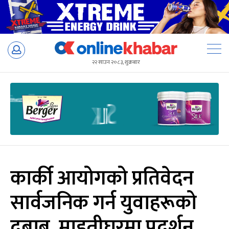
Skip
to
२२ साउन २०८३, शुक्रबार
content
कार्की आयोगको प्रतिवेदन
सार्वजनिक गर्न युवाहरूको
दबाब, माइतीघरमा प्रदर्शन