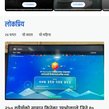
7
STORIES
6
STORIES
लोकप्रिय
२४ घण्टा
यो साता
यो महिना
२५० रुपैयाँको सामान किनेका उपभोक्ताले जिते १०