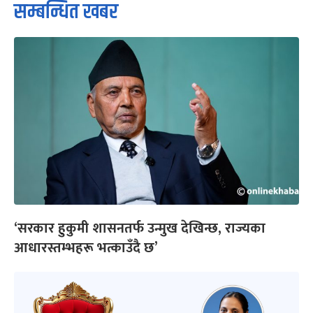
सम्बन्धित खबर
‘सरकार हुकुमी शासनतर्फ उन्मुख देखिन्छ, राज्यका
आधारस्तम्भहरू भत्काउँदै छ’