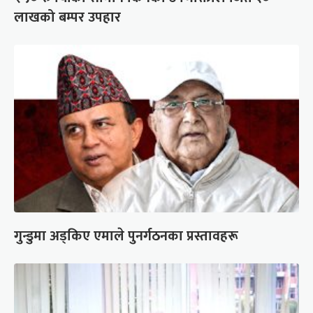
लाखको बम्पर उपहार
गुन्डुमा अड्किए एमाले पुनर्गठनका प्रस्तावहरू