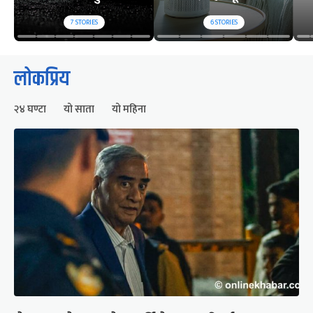
7
STORIES
6
STORIES
लोकप्रिय
२४ घण्टा
यो साता
यो महिना