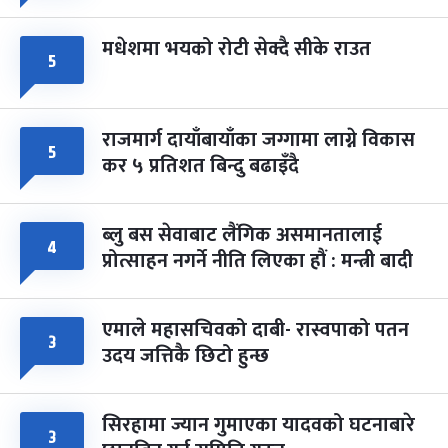
मधेशमा भयको रोटी सेक्दै सीके राउत
५
राजमार्ग दायाँबायाँका जग्गामा लाग्ने विकास
५
कर ५ प्रतिशत बिन्दु बढाइँदै
ब्लु बस सेवाबाट लैंगिक असमानतालाई
४
प्रोत्साहन नगर्ने नीति लिएका हौं : मन्त्री बादी
एमाले महासचिवको दाबी- रास्वपाको पतन
३
उदय जत्तिकै छिटो हुन्छ
सिरहामा ज्यान गुमाएका यादवको घटनाबारे
३