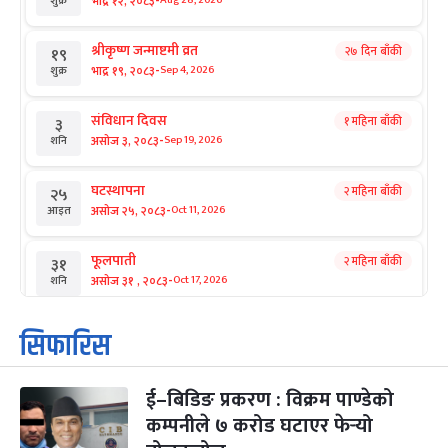
-
भाद्र १२, २०८३
Aug 28, 2026
शुक्र
श्रीकृष्ण जन्माष्टमी व्रत
२७ दिन बाँकी
१९
-
भाद्र १९, २०८३
Sep 4, 2026
शुक्र
संविधान दिवस
१ महिना बाँकी
३
-
असोज ३, २०८३
Sep 19, 2026
शनि
घटस्थापना
२ महिना बाँकी
२५
-
असोज २५, २०८३
Oct 11, 2026
आइत
फूलपाती
२ महिना बाँकी
३१
-
असोज ३१ , २०८३
Oct 17, 2026
शनि
कार्तिक सङ्क्रान्ति
२ महिना बाँकी
१
सिफारिस
-
कार्तिक १, २०८३
Oct 18, 2026
आइत
ई–बिडिङ प्रकरण : विक्रम पाण्डेको
महानवमी
२ महिना बाँकी
३
-
कम्पनीले ७ करोड घटाएर फेर्‍यो
कार्तिक ३, २०८३
Oct 20, 2026
मंगल