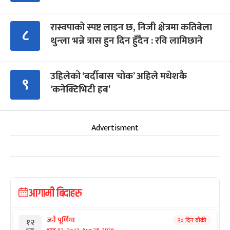
रास्वपाको स्पष्ट लाइन छ, निजी क्षेत्रमा कतिबेला
८
थुन्ला भन्ने त्रास हुन दिन हुँदैन : रवि लामिछाने
उहिलेको ‘बर्दीबास चोक’ अहिले मधेशकै
९
‘कनेक्टिभिटी हब’
Advertisment
आगामी बिदाहरु
जनै पूर्णिमा
२० दिन बाँकी
१२