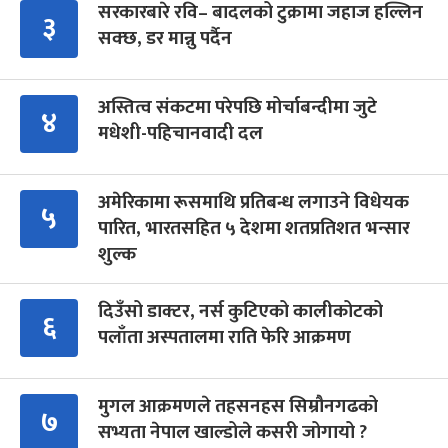
सरकारबारे रवि– बादलको टुक्रामा जहाज हल्लिन
३
सक्छ, डर मान्नु पर्दैन
अस्तित्व संकटमा परेपछि मोर्चाबन्दीमा जुटे
४
मधेशी-पहिचानवादी दल
अमेरिकामा रूसमाथि प्रतिबन्ध लगाउने विधेयक
५
पारित, भारतसहित ५ देशमा शतप्रतिशत भन्सार
शुल्क
दिउँसो डाक्टर, नर्स कुटिएको कालीकोटको
६
पलाँता अस्पतालमा राति फेरि आक्रमण
मुगल आक्रमणले तहसनहस सिम्रौनगढको
७
सभ्यता नेपाल खाल्डोले कसरी जोगायो ?