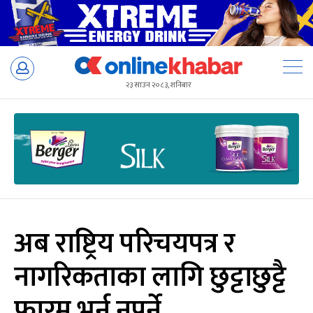
Skip
to
२३ साउन २०८३, शनिबार
content
अब राष्ट्रिय परिचयपत्र र
नागरिकताका लागि छुट्टाछुट्टै
फारम भर्न नपर्ने