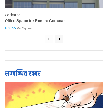
Gothatar
S
Office Space for Rent at Gothatar
H
Rs. 55
R
Per Sq.Feet
‹
›
सम्बन्धित खबर