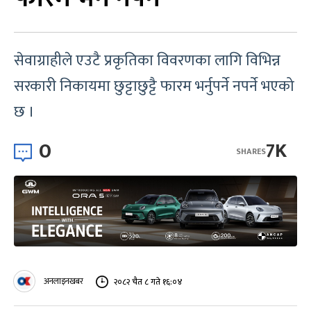
सेवाग्राहीले एउटै प्रकृतिका विवरणका लागि विभिन्न
सरकारी निकायमा छुट्टाछुट्टै फारम भर्नुपर्ने नपर्ने भएको
छ ।
0
7K
SHARES
अनलाइनखबर
२०८२ चैत ८ गते १६:०४