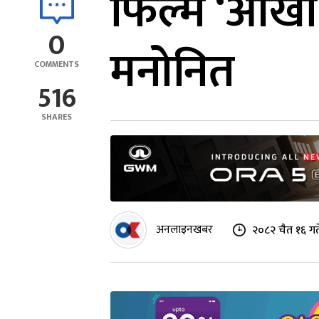
फिल्म ‘आँखा
0
मनोनित
COMMENTS
516
SHARES
अनलाइनखबर
२०८२ चैत १६ गत