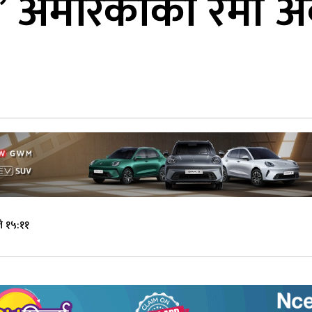
’ अमेरिकाको रेमी अ
े १५:११