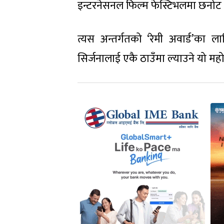
इन्टरनेसनल फिल्म फेस्टिभलमा छनो
त्यस अन्तर्गतको ‘रेमी अवार्ड’का 
सिर्जनालाई एकै ठाउँमा ल्याउने यो मह