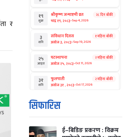
श्रीकृष्ण जन्माष्टमी व्रत
२८ दिन बाँकी
१९
-
भाद्र १९, २०८३
Sep 4, 2026
शुक्र
ाता र
संविधान दिवस
१ महिना बाँकी
३
-
असोज ३, २०८३
Sep 19, 2026
शनि
घटस्थापना
२ महिना बाँकी
२५
-
असोज २५, २०८३
Oct 11, 2026
आइत
फूलपाती
२ महिना बाँकी
३१
-
असोज ३१ , २०८३
Oct 17, 2026
शनि
कार्तिक सङ्क्रान्ति
२ महिना बाँकी
१
सिफारिस
-
कार्तिक १, २०८३
Oct 18, 2026
आइत
महानवमी
२ महिना बाँकी
३
-
कार्तिक ३, २०८३
Oct 20, 2026
मंगल
ई–बिडिङ प्रकरण : विक्रम