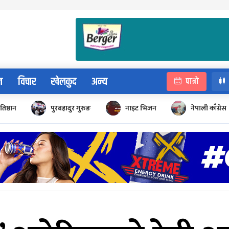
न
विचार
खेलकुद
अन्य
पात्रो
रतिष्ठान
पुरबहादुर गुरुङ
नाइट भिजन
नेपाली काँग्रेस