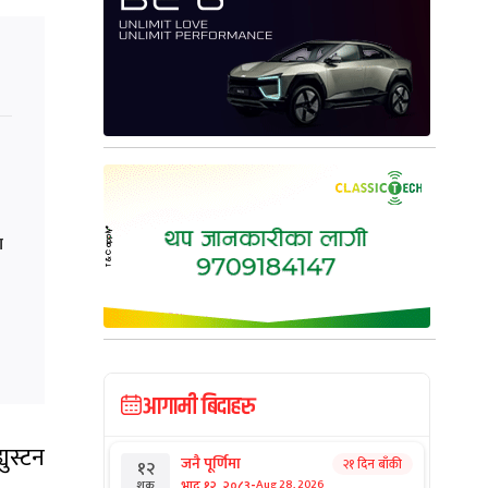
ा
आगामी बिदाहरु
युस्टन
जनै पूर्णिमा
२१ दिन बाँकी
१२
-
भाद्र १२, २०८३
Aug 28, 2026
शुक्र