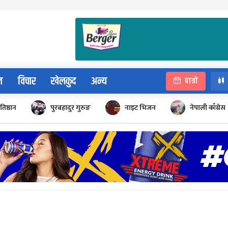
न
विचार
खेलकुद
अन्य
पात्रो
रतिष्ठान
पुरबहादुर गुरुङ
नाइट भिजन
नेपाली काँग्रेस