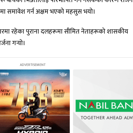
दलहरू बीचको भिन्नतालाई परिभाषित गर्न नसकेका कारण राज
णालीमा समावेश गर्न अक्षम भएको महसुस भयो।
ारमा रहेका पुराना दलहरूमा सीमित नेताहरूको शासकीय
्जना गर्‍यो।