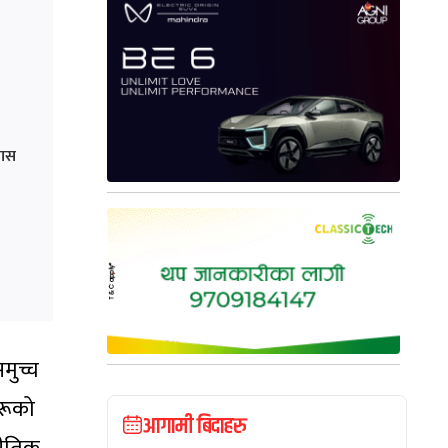
वास
मुच्च
हरूको
आगामी बिदाहरु