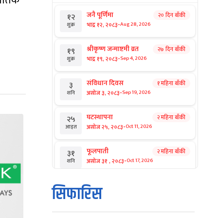
नीतिक
जनै पूर्णिमा
२० दिन बाँकी
१२
-
भाद्र १२, २०८३
Aug 28, 2026
शुक्र
श्रीकृष्ण जन्माष्टमी व्रत
२७ दिन बाँकी
१९
-
भाद्र १९, २०८३
Sep 4, 2026
शुक्र
संविधान दिवस
१ महिना बाँकी
३
-
असोज ३, २०८३
Sep 19, 2026
शनि
घटस्थापना
२ महिना बाँकी
२५
-
असोज २५, २०८३
Oct 11, 2026
आइत
फूलपाती
२ महिना बाँकी
३१
-
असोज ३१ , २०८३
Oct 17, 2026
शनि
कार्तिक सङ्क्रान्ति
२ महिना बाँकी
१
सिफारिस
-
कार्तिक १, २०८३
Oct 18, 2026
आइत